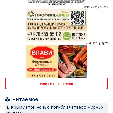
erid: 2SDnjcrDNw6
erid: 2SDnjdPjgYS
erid: 2SDnjdvhGXG
Реклама на ForPost
Читаемое
В Крыму этой ночью погибли четверо мирных