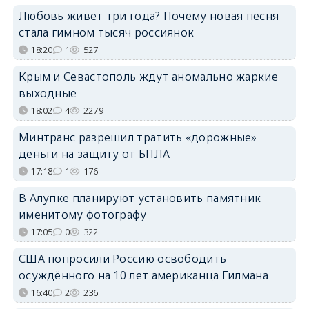
Любовь живёт три года? Почему новая песня
стала гимном тысяч россиянок
18:20
1
527
Крым и Севастополь ждут аномально жаркие
выходные
18:02
4
2279
Минтранс разрешил тратить «дорожные»
деньги на защиту от БПЛА
17:18
1
176
В Алупке планируют установить памятник
именитому фотографу
17:05
0
322
США попросили Россию освободить
осуждённого на 10 лет американца Гилмана
16:40
2
236