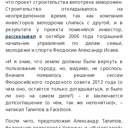
что проект строительства велотрека заморожен.
Строительство откладывалось на
неопределённое время, так как компания
инвесторов велодрома слилась с другой, и в
результате у проекта поменялся инвестор,
рассказывал
в октябре 2006 года тогдашний
начальник управления по делам семьи,
молодёжи и спорта Феодосии Александр Исаев.
«И
я знаю, что землю должны были вернуть в
пользование городу, но, видимо, не срослось.
Вначале появилось решение сессии
Феодосийского городского совета 2013 года (о
чём оно, остаётся только догадываться, и было
ли оно на самом деле?)
–
и заключается
допсоглашение (о чём, так же непонятно)»,
–
написал Талипов в
Facebook
.
После чего, предположил Александр Талипов,
федерация велоспорта Украины и «Интерстрой»