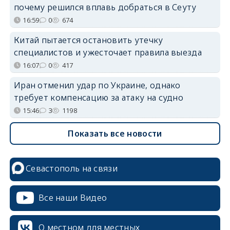
почему решился вплавь добраться в Сеуту
16:59
0
674
Китай пытается остановить утечку
специалистов и ужесточает правила выезда
16:07
0
417
Иран отменил удар по Украине, однако
требует компенсацию за атаку на судно
15:46
3
1198
Показать все новости
Севастополь на связи
erid: 2SDnjcrDNw6
Все наши Видео
О местном для местных