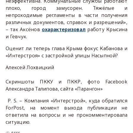
неэффективна. Коммунальные службы работают
плохо, город замусорен. Тяжёлые и
непроходимые регламенты в части получения
различных документов, справок и разрешений»,
– так Аксёнов
охарактеризовал
работу Крысина
и Гевчук.
Оценит ли теперь глава Крыма фокус Кабанова и
«Интерстроя» с застройкой улицы Насыпной?
Алексей Лохвицкий
Скриншоты ПККУ и ПККР, фото
Facebook
Александра Талипова, сайта «Парангон»
P
.
S
. – Компания «Интерстрой», куда обратился
ForPost
, на момент выхода публикации не
ответила на вопросы и не прокомментировала
ситуацию.
5666