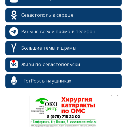
erid: 2SDnjdPjgYS
Севастополь в сердце
Раньше всех и прямо в телефон
Большие темы и драмы
erid: 2SDnjdvhGXG
Живи по-севастопольски
ForPost в наушниках
erid: 2SDnjcLUypt