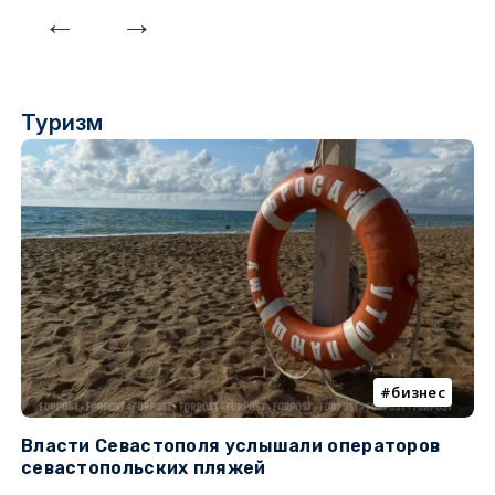
Туризм
бизнес
Власти Севастополя услышали операторов
П
севастопольских пляжей
о