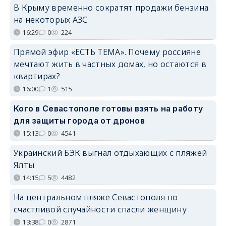
В Крыму временно сократят продажи бензина
на некоторых АЗС
16:29
0
224
Прямой эфир «ЕСТЬ ТЕМА». Почему россияне
мечтают жить в частных домах, но остаются в
квартирах?
16:00
1
515
Кого в Севастополе готовы взять на работу
для защиты города от дронов
15:13
0
4541
Украинский БЭК выгнал отдыхающих с пляжей
Ялты
14:15
5
4482
На центральном пляже Севастополя по
счастливой случайности спасли женщину
13:38
0
2871