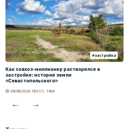
застройка
Как совхоз-миллионер растворялся в
К
застройке: история земли
н
«Севастопольского»
п
08/08/2026 18:01
1969