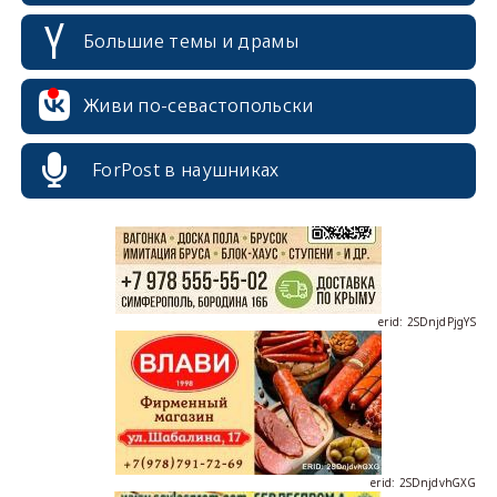
Большие темы и драмы
erid: 2SDnjcrDNw6
Живи по-севастопольски
ForPost в наушниках
erid: 2SDnjdPjgYS
erid: 2SDnjdvhGXG