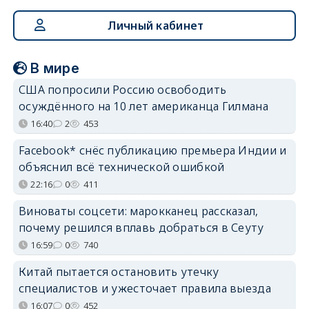
Личный кабинет
В мире
США попросили Россию освободить
осуждённого на 10 лет американца Гилмана
16:40
2
453
Facebook* снёс публикацию премьера Индии и
объяснил всё технической ошибкой
22:16
0
411
Виноваты соцсети: марокканец рассказал,
почему решился вплавь добраться в Сеуту
16:59
0
740
Китай пытается остановить утечку
специалистов и ужесточает правила выезда
16:07
0
452