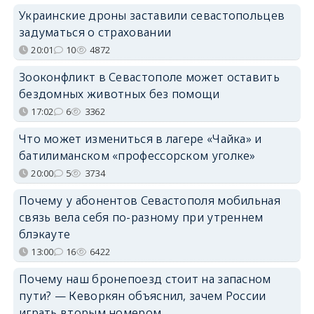
Украинские дроны заставили севастопольцев
задуматься о страховании
20:01
10
4872
Зооконфликт в Севастополе может оставить
бездомных животных без помощи
17:02
6
3362
Что может измениться в лагере «Чайка» и
батилиманском «профессорском уголке»
20:00
5
3734
Почему у абонентов Севастополя мобильная
связь вела себя по-разному при утреннем
блэкауте
13:00
16
6422
Почему наш бронепоезд стоит на запасном
пути? — Кеворкян объяснил, зачем России
играть вторым номером