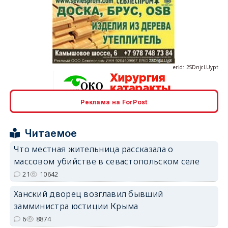
erid: 2SDnjcLUypt
Реклама на ForPost
erid: 2SDnjcrDNw6
Читаемое
Что местная жительница рассказала о
массовом убийстве в севастопольском селе
21
10642
erid: 2SDnjdPjgYS
Ханский дворец возглавил бывший
замминистра юстиции Крыма
6
8874