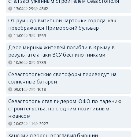
стал заслуженным строителем Севастополя
13:04
29
4562
От руин до визитной карточки города: как
преображался Приморский бульвар
11:00
3
1553
Двое мирных жителей погибли в Крыму в
результате атаки ВСУ беспилотниками
10:36
0
5789
Севастопольские светофоры переведут на
солнечные батареи
09:01
7
1018
Севастополь стал лидером ЮФО по падению
строительства, но с одним позитивным
нюансом
20:02
11
3927
Ханский дворец возглавил бывший