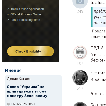
to allusa
предл
249
управ
что в
Предлаг
коммент
ПВД18г
А в Гаг
бесхозн
107
Мнения
скептик
Денис Канаев
Вообще-
Слово "Украина" не
517
принадлежит этому
Это точ
монстру Зеленскому
11/06/2026 18:23
Беспок