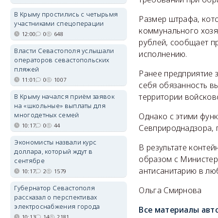
В Крыму простились с четырьмя
Размер штрафа, кот
участниками спецоперации
коммунального хозя
12:00
0
648
рублей, сообщает пр
Власти Севастополя услышали
исполнению.
операторов севастопольских
пляжей
Ранее предприятие 
11:01
0
1007
себя обязанность в
территории войсково
В Крыму начался приём заявок
на «школьные» выплаты для
многодетных семей
Однако с этими функ
10:17
0
44
Севприроднадзора, п
Экономисты назвали курс
В результате контей
доллара, который ждут в
образом с Министерс
сентябре
антисанитарию в люб
10:17
2
1579
Губернатор Севастополя
Ольга Смирнова
рассказал о перспективах
электроснабжения города
Все материалы авт
10:13
14
2181