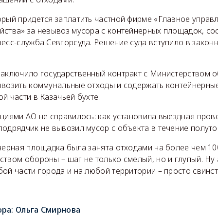
орый придется заплатить частной фирме «Главное управ
йства» за невывоз мусора с контейнерных площадок, сос
есс-служба Севгорсуда. Решение суда вступило в закон
заключило государственный контракт с Министерством о
ывозить коммунальные отходы и содержать контейнерны
й части в Казачьей бухте.
циями АО не справилось: как установила выездная пров
одрядчик не вывозил мусор с объекта в течение полутор
нерная площадка была занята отходами на более чем 100
твом обороны – шаг не только смелый, но и глупый. Ну 
ой части города и на любой территории – просто свинст
ора:
Ольга Смирнова