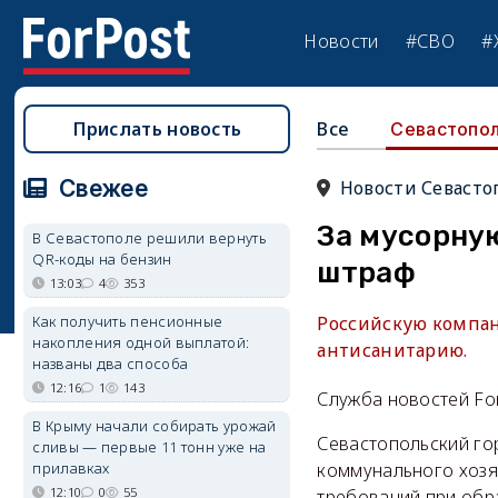
Новости
#СВО
#
Прислать новость
Все
Севастопо
Свежее
Новости Севасто
За мусорну
В Севастополе решили вернуть
QR-коды на бензин
штраф
13:03
4
353
Как получить пенсионные
Российскую компан
накопления одной выплатой:
антисанитарию.
названы два способа
12:16
1
143
Служба новостей Fo
В Крыму начали собирать урожай
Севастопольский го
сливы — первые 11 тонн уже на
прилавках
коммунального хозя
12:10
0
55
требований при обр