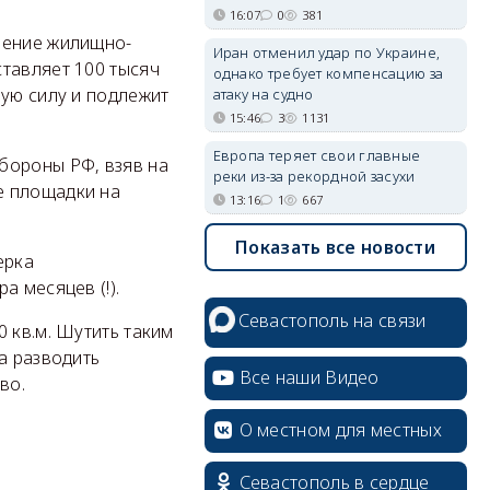
16:07
0
381
ление жилищно-
Иран отменил удар по Украине,
тавляет 100 тысяч
однако требует компенсацию за
ную силу и подлежит
атаку на судно
15:46
3
1131
Европа теряет свои главные
бороны РФ, взяв на
реки из-за рекордной засухи
е площадки на
13:16
1
667
Показать все новости
ерка
а месяцев (!).
Севастополь на связи
 кв.м. Шутить таким
а разводить
Все наши Видео
во.
О местном для местных
Севастополь в сердце