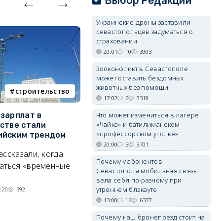
Выбор Редакции
Украинские дроны заставили
севастопольцев задуматься о
страховании
20:01
10
3903
Зооконфликт в Севастополе
может оставить бездомных
животных без помощи
строительство
фотореп
17:02
6
3319
Что может измениться в лагере
зарплат в
Тайный дворик на мысе
Г
«Чайка» и батилиманском
стве стали
Хрустальном: как найти
з
«профессорском уголке»
ийским трендом
место отдыха, о котором
м
почти никто не знает
20:00
5
3701
ассказали, когда
А
Почему у абонентов
Под стенами Галереи искусств
аться «временные
Севастополя мобильная связь
прячутся руины храма,
вела себя по-разному при
гравийный сад и семейные
утреннем блэкауте
:20
392
качели.
13:00
16
6377
06/08/2026 15:00
2778
Почему наш бронепоезд стоит на