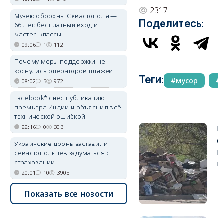
2317
Музею обороны Севастополя —
Поделитесь:
66 лет: бесплатный вход и
мастер-классы
09:06
1
112
Почему меры поддержки не
коснулись операторов пляжей
Теги:
мусор
08:02
5
972
Facebook* снёс публикацию
премьера Индии и объяснил всё
технической ошибкой
22:16
0
303
Украинские дроны заставили
севастопольцев задуматься о
страховании
20:01
10
3905
Показать все новости