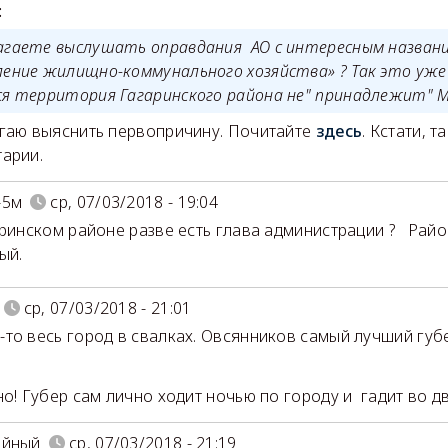
:
агаете выслушать оправдания АО с интересным названи
ление жилищно-коммунального хозяйства» ? Так это уже 
ся территория Гагаринского района не" принадлежит"
аю выяснить первопричину. Почитайте
здесь
. Кстати, т
арии.
-5м
ср, 07/03/2018 - 19:04
аринском районе разве есть глава администрации ? Райо
ый.
ср, 07/03/2018 - 21:01
то весь город в свалках. Овсянников самый лучший губ
но! Губер сам лично ходит ночью по городу и гадит во д
ойный
ср, 07/03/2018 - 21:19