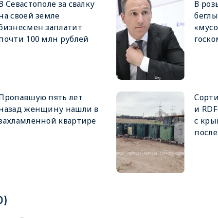
В Севастополе за свалку
В роз
на своей земле
беглы
бизнесмен заплатит
«мус
почти 100 млн рублей
госк
Пропавшую пять лет
Сорти
назад женщину нашли в
и RDF
захламлённой квартире
с кр
после
0)