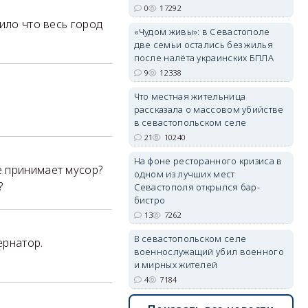
0
17292
ило что весь город
«Чудом живы»: в Севастополе
две семьи остались без жилья
erid: 2SDnjdvhGXG
после налёта украинских БПЛА
9
12338
Что местная жительница
рассказала о массовом убийстве
в севастопольском селе
21
10240
На фоне ресторанного кризиса в
е принимает мусор?
одном из лучших мест
?
Севастополя открылся бар-
бистро
13
7262
В севастопольском селе
ернатор.
военнослужащий убил военного
и мирных жителей
4
7184