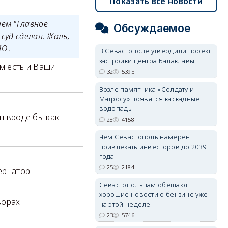
Показать все новости
ем "Главное
Обсуждаемое
суд сделал. Жаль,
 МО .
В Севастополе утвердили проект
застройки центра Балаклавы
ам есть и Ваши
32
5395
Возле памятника «Солдату и
Матросу» появятся каскадные
водопады
н вроде бы как
28
4158
Чем Севастополь намерен
привлекать инвесторов до 2039
года
25
2184
ернатор.
Севастопольцам обещают
хорошие новости о бензине уже
ворах
на этой неделе
23
5746