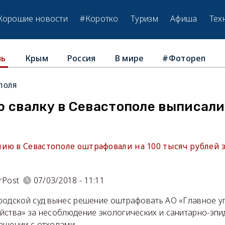
Хорошие новости
#Коротко
Туризм
Афиша
Тех
Крым
Россия
В мире
#Фотореп
ль
поля
ю свалку в Севастополе выписал
ию в Севастополе оштрафовали на 100 тысяч рублей з
rPost
07/03/2018 - 11:11
родской суд вынес решение оштрафовать АО «Главное 
йства» за несоблюдение экологических и санитарно-эп
ащении с отходами.