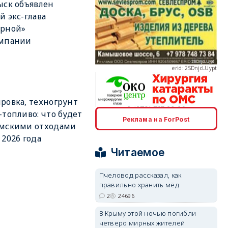
ыск объявлен
й экс-глава
орной»
омпании
erid: 2SDnjcLUypt
ровка, техногрунт
-топливо: что будет
erid: 2SDnjcrDNw6
Реклама на ForPost
ымскими отходами
 2026 года
Читаемое
Пчеловод рассказал, как
правильно хранить мёд
erid: 2SDnjdPjgYS
2
24696
В Крыму этой ночью погибли
четверо мирных жителей