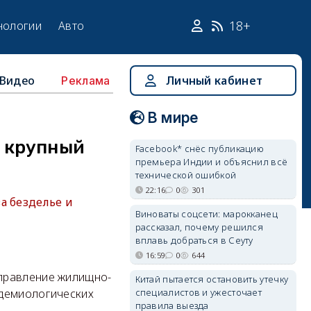
18+
нологии
Авто
Видео
Личный кабинет
Реклама
В мире
и крупный
Facebook* снёс публикацию
премьера Индии и объяснил всё
технической ошибкой
22:16
0
301
а безделье и
Виноваты соцсети: марокканец
рассказал, почему решился
вплавь добраться в Сеуту
16:59
0
644
управление жилищно-
Китай пытается остановить утечку
специалистов и ужесточает
идемиологических
правила выезда