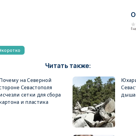
О
Еще
коротко
Читать также:
Почему на Северной
Юхари
стороне Севастополя
Севас
исчезли сетки для сбора
дыша
картона и пластика