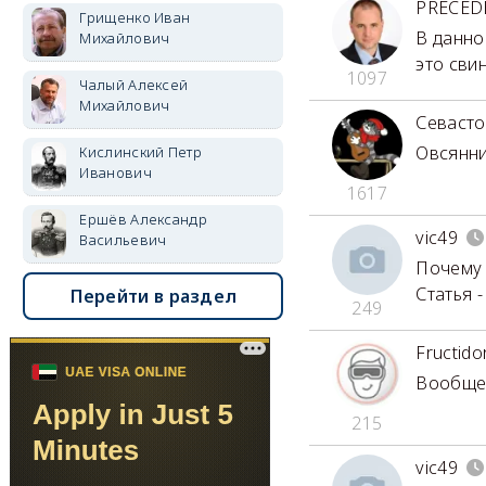
PRECED
Грищенко Иван
В данно
Михайлович
это сви
1097
Чалый Алексей
Михайлович
Севаст
Овсянни
Кислинский Петр
Иванович
1617
Ершёв Александр
vic49
Васильевич
Почему 
Статья 
Перейти в раздел
249
Fructido
Вообще-
215
vic49