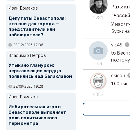
Разъясн
Иван Ермаков
"Россий
1281
Депутаты Севастополя:
У нас ч
кто они для города —
представители или
Буркина
наблюдатели?
vic49
03/12/2025 17:36
to Бесп
Владимир Петров
поэтому 
249
Утыкано гламуром:
нержавеющие сердца
смерч
появились над Балаклавой
100 тыс.
29/09/2025 19:28
4052
Иван Ермаков
Избирательная игра в
Севастополе выполняет
роль политического
термометра