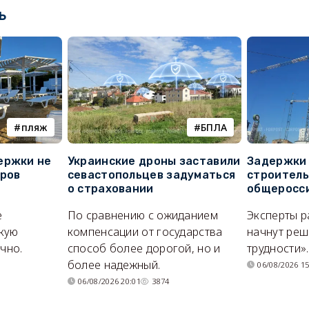
ь
пляж
БПЛА
ержки не
Украинские дроны заставили
Задержки 
оров
севастопольцев задуматься
строитель
о страховании
общеросс
е
По сравнению с ожиданием
Эксперты р
кую
компенсации от государства
начнут реш
очно.
способ более дорогой, но и
трудности».
более надежный.
06/08/2026 15
06/08/2026 20:01
3874