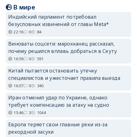
В мире
Индийский парламент потребовал
безусловных извинений от главы Meta*
22:16
0
84
Виноваты соцсети: марокканец рассказал,
почему решился вплавь добраться в Сеуту
16:59
0
591
Китай пытается остановить утечку
специалистов и ужесточает правила выезда
16:07
0
340
Иран отменил удар по Украине, однако
требует компенсацию за атаку на судно
15:46
3
1044
Европа теряет свои главные реки из-за
рекордной засухи