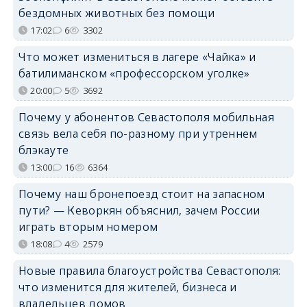
бездомных животных без помощи
17:02
6
3302
Что может измениться в лагере «Чайка» и
батилиманском «профессорском уголке»
20:00
5
3692
Почему у абонентов Севастополя мобильная
связь вела себя по-разному при утреннем
блэкауте
13:00
16
6364
Почему наш бронепоезд стоит на запасном
пути? — Кеворкян объяснил, зачем России
играть вторым номером
18:08
4
2579
Новые правила благоустройства Севастополя:
что изменится для жителей, бизнеса и
владельцев домов