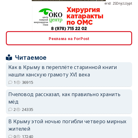
erid: 2SDnjcrDNw6
Реклама на ForPost
Читаемое
Как в Крыму в переплёте старинной книги
нашли ханскую грамоту XVI века
erid: 2SDnjdPjgYS
1
36915
Пчеловод рассказал, как правильно хранить
мёд
2
24335
В Крыму этой ночью погибли четверо мирных
erid: 2SDnjdvhGXG
жителей
0
17240