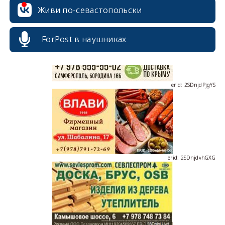
Живи по-севастопольски
ForPost в наушниках
erid: 2SDnjdPjgYS
erid: 2SDnjdvhGXG
erid: 2SDnjcLUypt