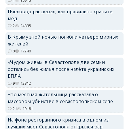
1
36915
erid: 2SDnjdPjgYS
Пчеловод рассказал, как правильно хранить
мёд
2
24335
В Крыму этой ночью погибли четверо мирных
жителей
erid: 2SDnjdvhGXG
0
17240
«Чудом живы»: в Севастополе две семьи
остались без жилья после налёта украинских
БПЛА
9
12312
Что местная жительница рассказала о
массовом убийстве в севастопольском селе
21
10181
На фоне ресторанного кризиса в одном из
лучших мест Севастополя открылся бар-