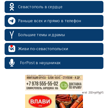
Севастополь в сердце
Раньше всех и прямо в телефон
Большие темы и драмы
erid: 2SDnjcrDNw6
Живи по-севастопольски
ForPost в наушниках
erid: 2SDnjdPjgYS