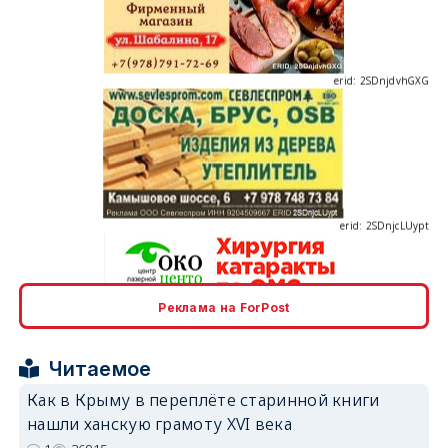
erid: 2SDnjdvhGXG
erid: 2SDnjcLUypt
Реклама на ForPost
erid: 2SDnjcrDNw6
Читаемое
Как в Крыму в переплёте старинной книги
нашли ханскую грамоту XVI века