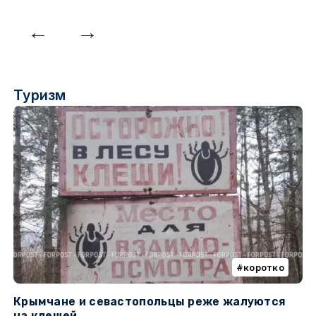
Туризм
коротко
Крымчане и севастопольцы реже жалуются
В
на клещей
ц