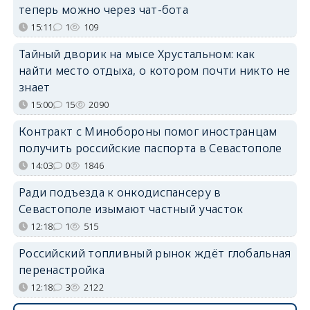
теперь можно через чат-бота
15:11
1
109
Тайный дворик на мысе Хрустальном: как
найти место отдыха, о котором почти никто не
знает
15:00
15
2090
Контракт с Минобороны помог иностранцам
получить российские паспорта в Севастополе
14:03
0
1846
Ради подъезда к онкодиспансеру в
Севастополе изымают частный участок
12:18
1
515
Российский топливный рынок ждёт глобальная
перенастройка
12:18
3
2122