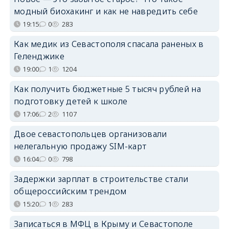
модный биохакинг и как не навредить себе
19:15
0
283
Как медик из Севастополя спасала раненых в
Геленджике
19:00
1
1204
Как получить бюджетные 5 тысяч рублей на
подготовку детей к школе
17:06
2
1107
Двое севастопольцев организовали
нелегальную продажу SIM-карт
16:04
0
798
Задержки зарплат в строительстве стали
общероссийским трендом
15:20
1
283
Записаться в МФЦ в Крыму и Севастополе