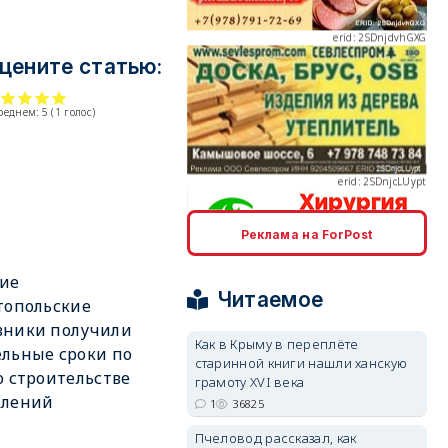
цените статью:
erid: 2SDnjcLUypt
среднем:
5
(
1
голос)
Реклама на ForPost
erid: 2SDnjcrDNw6
ие
Читаемое
топольские
вники получили
Как в Крыму в переплёте
льные сроки по
старинной книги нашли ханскую
о строительстве
грамоту XVI века
плений
erid: 2SDnjdPjgYS
1
36825
Пчеловод рассказал, как