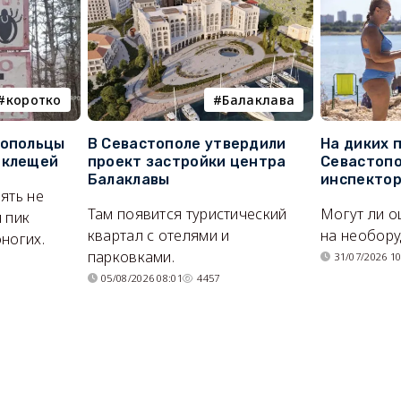
коротко
Балаклава
топольцы
В Севастополе утвердили
На диких 
 клещей
проект застройки центра
Севастопо
Балаклавы
инспекто
ять не
Там появится туристический
Могут ли о
 пик
квартал с отелями и
на необор
ногих.
парковками.
31/07/2026 10
05/08/2026 08:01
4457