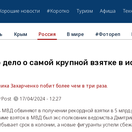
Хорошие новости
#Коротко
Туризм
Афиша
Тех
ь
Крым
В мире
#Фотореп
Россия
дело о самой крупной взятке в 
ика Захарченко побит более чем в три раза.
rPost
17/04/2024 - 12:27
 МВД обвиняют в получении рекордной взятки в 5 млрд 
мме взяток в МВД был экс-полковник ведомства Дмитри
тбывает срок в колонии, а новые фигуранты успели сбежа