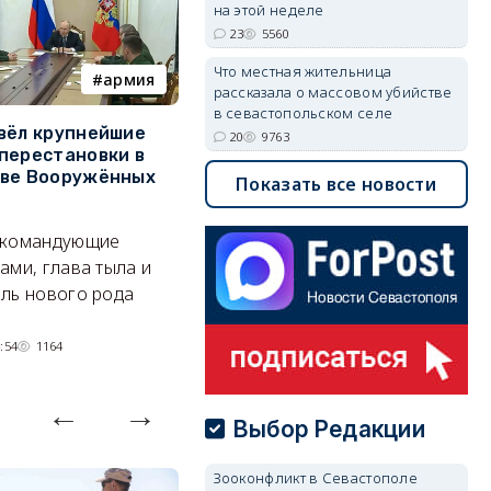
на этой неделе
23
5560
Что местная жительница
армия
Балаклава
рассказала о массовом убийстве
в севастопольском селе
вёл крупнейшие
В Севастополе утвердили
З
20
9763
перестановки в
проект застройки центра
м
тве Вооружённых
Балаклавы
ж
Показать все новости
Там появится туристический
См
 командующие
квартал с отелями и
к
ами, глава тыла и
парковками.
ль нового рода
05/08/2026 08:01
4457
:54
1164
Выбор Редакции
Зооконфликт в Севастополе