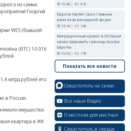
 одного из самых
15:46
3
810
ероприятий Георгий
Европа теряет свои главные
реки из-за рекордной засухи
13:16
1
550
биржи WES (бывшей
Миграционный кризис в Испании
начал закрывать границы внутри
Европы
ткойна (ВТС) 10 016
15:05
1
778
рублей.
Показать все новости
1,4 млрд рублей его
Севастополь на связи
ю в России.
Все наши Видео
 немало имущества.
О местном для местных
овая квартира в ЖК
Севастополь в сердце