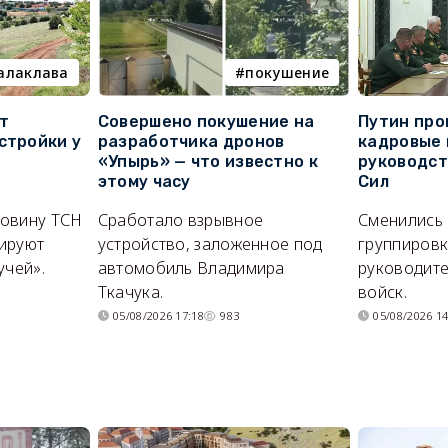
алаклава
покушение
т
Совершено покушение на
Путин про
стройки у
разработчика дронов
кадровые 
«Упырь» — что известно к
руководс
этому часу
Сил
ловину ТСН
Сработало взрывное
Сменились
ируют
устройство, заложенное под
группировк
учей».
автомобиль Владимира
руководите
Ткачука.
войск.
05/08/2026 17:18
983
05/08/2026 14