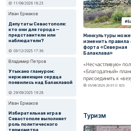
11/06/2026 18:23
Иван Ермаков
Б
Депутаты Севастополя:
кто они для города —
представители или
Минкультуры може
наблюдатели?
изменить правила 
форта «Северная
03/12/2025 17:36
Балаклава»
Владимир Петров
«Несчастливую» по
«Благодатный» план
Утыкано гламуром:
нержавеющие сердца
присоединить к «вез
появились над Балаклавой
05/08/2026 20:01
825
29/09/2025 19:28
Иван Ермаков
Избирательная игра в
Туризм
Севастополе выполняет
роль политического
термометра