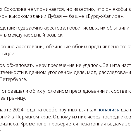
х Соколова не упоминается, но известно, что он якобы 
мом высоком здании Дубая — башне «Бурдж-Халифа».
едствия суд заочно арестовал обвиняемых, их объявили 
ем в международный розыск.
заочно арестованы, обвинение обоим предъявлено тоже
аницей.
ов обжаловать меру пресечения не удалось. Защита нас
твенности в данном уголовном деле, мол, расследовани
Петербурге.
е оповещали об их уголовном преследовании и, соответс
за границу.
арте 2024 года на особо крупных взятках
попались
два 
оний в Пермском крае. Одному из них через посреднико
бизнеса. Кроме того, проверяется незаконная выдача з
.