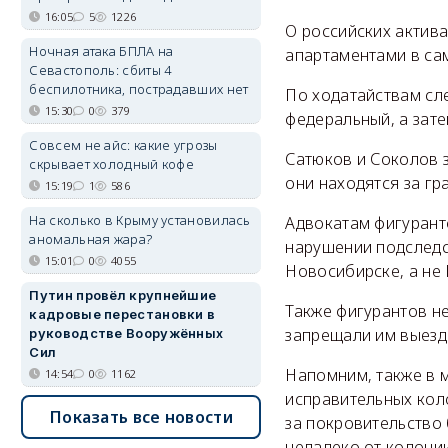
16:05
5
1226
О российских актива
Ночная атака БПЛА на
апартаментами в са
Севастополь: сбиты 4
беспилотника, пострадавших нет
По ходатайствам сл
15:30
0
379
федеральный, а зат
Совсем не айс: какие угрозы
Сатюков и Соколов 
скрывает холодный кофе
они находятся за гр
15:19
1
586
На сколько в Крыму установилась
Адвокатам фигурант
аномальная жара?
нарушении подследс
15:01
0
4055
Новосибирске, а не 
Путин провёл крупнейшие
Также фигурантов н
кадровые перестановки в
запрещали им выезд 
руководстве Вооружённых
Сил
Напомним, также в м
14:54
0
1162
исправительных кол
Показать все новости
за покровительство 
недалеко от колонии