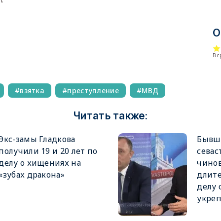
О
В 
взятка
преступление
МВД
Читать также:
Экс-замы Гладкова
Бывш
получили 19 и 20 лет по
севас
делу о хищениях на
чино
«зубах дракона»
длите
делу 
укре