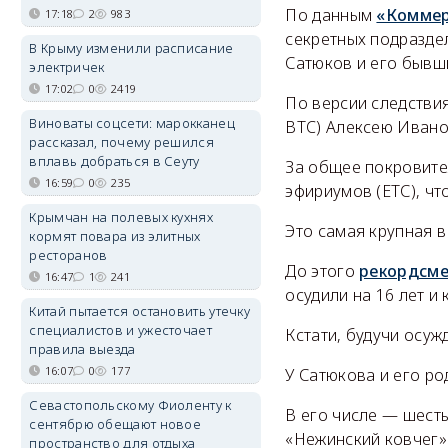
По данным
«Коммер
17:18
2
983
секретных подразде
В Крыму изменили расписание
Сатюков и его бывш
электричек
17:02
0
2419
По версии следстви
Виноваты соцсети: марокканец
BTC) Алексею Ивано
рассказал, почему решился
вплавь добраться в Сеуту
За общее покровите
16:59
0
235
эфириумов (ЕТС), чт
Крымчан на полевых кухнях
Это самая крупная в
кормят повара из элитных
ресторанов
До этого
рекордсм
16:47
1
241
осудили на 16 лет и
Китай пытается остановить утечку
специалистов и ужесточает
Кстати, будучи осуж
правила выезда
16:07
0
177
У Сатюкова и его ро
Севастопольскому Фиоленту к
В его числе — шесть
сентябрю обещают новое
«Нежинский ковчег» 
пространство для отдыха