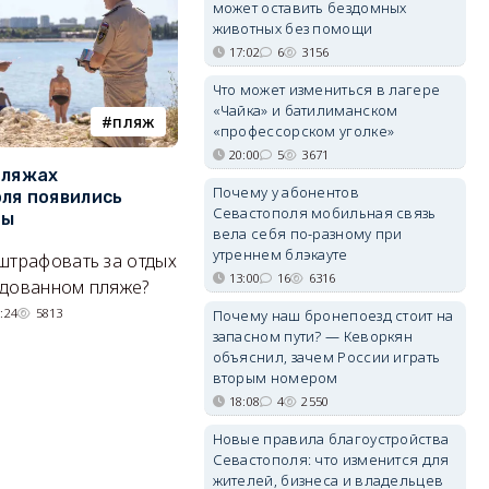
может оставить бездомных
животных без помощи
17:02
6
3156
Что может измениться в лагере
«Чайка» и батилиманском
пляж
туризм
«профессорском уголке»
20:00
5
3671
пляжах
Двух москвичей на
П
Почему у абонентов
ля появились
сапбордах унесло от берега
о
Севастополя мобильная связь
ры
Крыма на километр в море
б
вела себя по-разному при
Е
утреннем блэкауте
штрафовать за отдых
Спасатели благополучно
13:00
16
6316
Н
удованном пляже?
вернули туристов обратно на
де
сушу.
:24
5813
Почему наш бронепоезд стоит на
запасном пути? — Кеворкян
29/07/2026 17:03
6371
объяснил, зачем России играть
вторым номером
18:08
4
2550
Новые правила благоустройства
Севастополя: что изменится для
жителей, бизнеса и владельцев