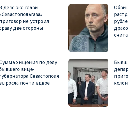
В деле экс-главы
Обви
«Севастопольгаза»
растр
приговор не устроил
рубле
сразу две стороны
драко
счит
Сумма хищения по делу
Бывше
бывшего вице-
депа
губернатора Севастополя
приго
выросла почти вдвое
коло
)