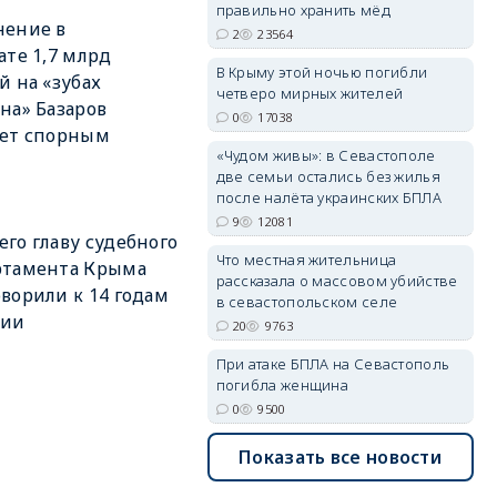
правильно хранить мёд
нение в
2
23564
ате 1,7 млрд
В Крыму этой ночью погибли
й на «зубах
четверо мирных жителей
на» Базаров
erid: 2SDnjdvhGXG
0
17038
ает спорным
«Чудом живы»: в Севастополе
две семьи остались без жилья
после налёта украинских БПЛА
9
12081
го главу судебного
Что местная жительница
ртамента Крыма
рассказала о массовом убийстве
ворили к 14 годам
в севастопольском селе
нии
20
9763
При атаке БПЛА на Севастополь
погибла женщина
0
9500
Показать все новости