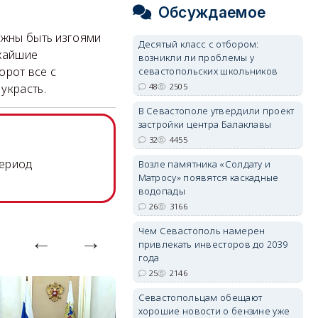
Обсуждаемое
лжны быть изгоями
Десятый класс с отбором:
ижайшие
возникли ли проблемы у
орот все с
севастопольских школьников
48
2505
украсть.
В Севастополе утвердили проект
застройки центра Балаклавы
32
4455
период
Возле памятника «Солдату и
Матросу» появятся каскадные
водопады
26
3166
Чем Севастополь намерен
привлекать инвесторов до 2039
года
25
2146
Севастопольцам обещают
хорошие новости о бензине уже