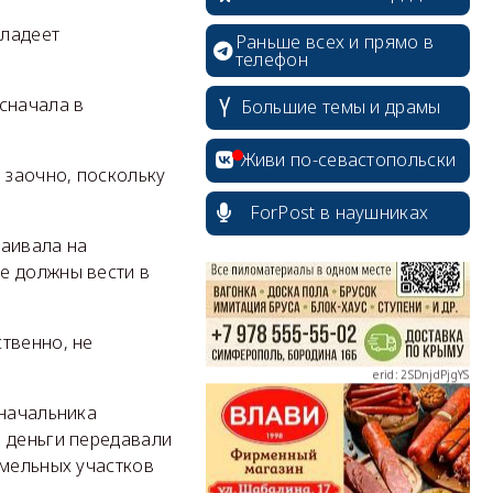
владеет
Раньше всех и прямо в
телефон
сначала в
Большие темы и драмы
erid: 2SDnjcrDNw6
Живи по-севастопольски
 заочно, поскольку
ForPost в наушниках
таивала на
е должны вести в
erid: 2SDnjdPjgYS
твенно, не
начальника
в деньги передавали
erid: 2SDnjdvhGXG
емельных участков