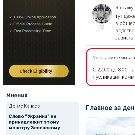
Я скажу
тут даж
в общес
32
родстве
зависть
Уважаемые читате
C 22.00 до 8.00 
публикация комм
Мнения
Денис Канаев
Главное за ден
Слово "Украина" не
принадлежит этому
монстру Зеленскому