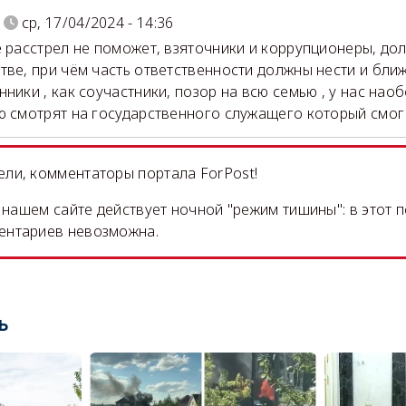
ср, 17/04/2024 - 14:36
е расстрел не поможет, взяточники и коррупционеры, до
тве, при чём часть ответственности должны нести и бл
нники , как соучастники, позор на всю семью , у нас наоб
ю смотрят на государственного служащего который смог 
ли, комментаторы портала ForPost!
на нашем сайте действует ночной "режим тишины": в этот 
ентариев невозможна.
ь