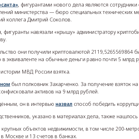
санта»
, фигурантами нового дела являются сотрудники
лений министерства — бюро специальных технических м
ий коллега Дмитрий Соколов.
я, фигуранты навязали «крышу» администратору крипто
ву.
льство они получили криптовалютой 2119,5265569864 би
о в эквиваленте на обычные деньги равно почти 5 млрд 
 истории МВД России взятка.
еном
был полковник Захарченко. За получение взяток на 
 конфисковали активов на 9 млрд рублей.
дённым, он в интервью
назвал
способ победить коррупци
дственников, указано в материалах дела, также нашлось
 крупных объектов недвижимости, в том числе 200-метр
в Москве и 13 счетов в банках.