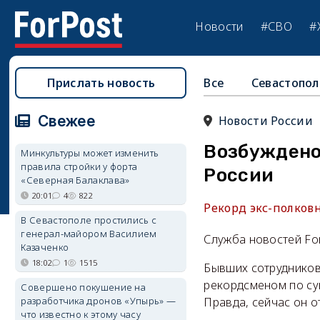
Новости
#СВО
#
Прислать новость
Все
Севастопол
Свежее
Новости России
Возбуждено 
Минкультуры может изменить
правила стройки у форта
России
«Северная Балаклава»
20:01
4
822
Рекорд экс-полковн
В Севастополе простились с
генерал-майором Василием
Служба новостей Fo
Казаченко
18:02
1
1515
Бывших сотрудников
рекордсменом по су
Совершено покушение на
разработчика дронов «Упырь» —
Правда, сейчас он о
что известно к этому часу