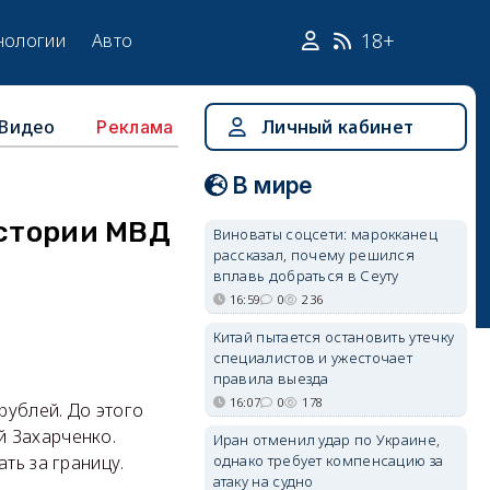
18+
нологии
Авто
Видео
Личный кабинет
Реклама
В мире
истории МВД
Виноваты соцсети: марокканец
рассказал, почему решился
вплавь добраться в Сеуту
16:59
0
236
Китай пытается остановить утечку
специалистов и ужесточает
правила выезда
16:07
0
178
рублей. До этого
й Захарченко.
Иран отменил удар по Украине,
однако требует компенсацию за
ть за границу.
атаку на судно