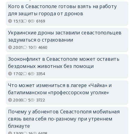
Кого в Севастополе готовы взять на работу
для защиты города от дронов
15:13
0
6169
Украинские дроны заставили севастопольцев
задуматься о страховании
20:01
10
4660
Зооконфликт в Севастополе может оставить
бездомных животных без помощи
17:02
6
3354
Что может измениться в лагере «Чайка» и
батилиманском «профессорском уголке»
20:00
5
3722
Почему у абонентов Севастополя мобильная
связь вела себя по-разному при утреннем
блэкауте
13:00
16
6408