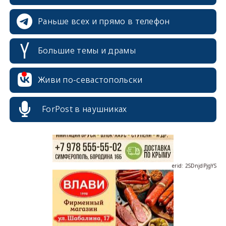
Раньше всех и прямо в телефон
Большие темы и драмы
erid: 2SDnjcrDNw6
Живи по-севастопольски
ForPost в наушниках
erid: 2SDnjdPjgYS
erid: 2SDnjdvhGXG