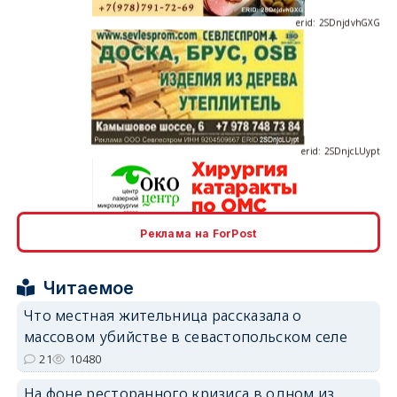
erid: 2SDnjcLUypt
Реклама на ForPost
erid: 2SDnjcrDNw6
Читаемое
Что местная жительница рассказала о
массовом убийстве в севастопольском селе
21
10480
erid: 2SDnjdPjgYS
На фоне ресторанного кризиса в одном из