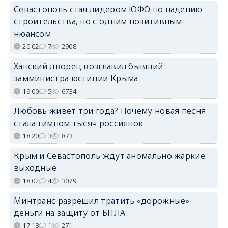
Севастополь стал лидером ЮФО по падению
строительства, но с одним позитивным
нюансом
20:02
7
2908
Ханский дворец возглавил бывший
замминистра юстиции Крыма
19:00
5
6734
Любовь живёт три года? Почему новая песня
стала гимном тысяч россиянок
18:20
3
873
Крым и Севастополь ждут аномально жаркие
выходные
18:02
4
3079
Минтранс разрешил тратить «дорожные»
деньги на защиту от БПЛА
17:18
1
271