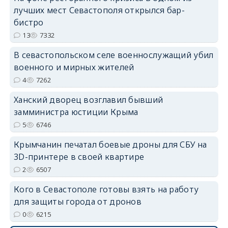
лучших мест Севастополя открылся бар-
бистро
13
7332
В севастопольском селе военнослужащий убил
erid: 2SDnjdvhGXG
военного и мирных жителей
4
7262
Ханский дворец возглавил бывший
замминистра юстиции Крыма
5
6746
Крымчанин печатал боевые дроны для СБУ на
3D-принтере в своей квартире
2
6507
Кого в Севастополе готовы взять на работу
для защиты города от дронов
0
6215