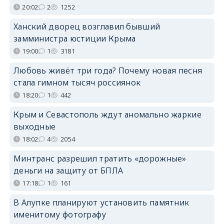
20:02
2
1252
Ханский дворец возглавил бывший
замминистра юстиции Крыма
19:00
1
3181
Любовь живёт три года? Почему новая песня
стала гимном тысяч россиянок
18:20
1
442
Крым и Севастополь ждут аномально жаркие
выходные
18:02
4
2054
Минтранс разрешил тратить «дорожные»
деньги на защиту от БПЛА
17:18
1
161
В Алупке планируют установить памятник
именитому фотографу