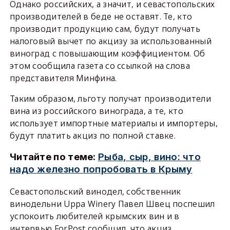
Однако российских, а значит, и севастопольских
производителей в беде не оставят. Те, кто
производит продукцию сам, будут получать
налоговый вычет по акцизу за использованный
виноград с повышающим коэффициентом. Об
этом сообщила газета со ссылкой на слова
представителя Минфина.
Таким образом, льготу получат производители
вина из российского винограда, а те, кто
использует импортные материалы и импортеры,
будут платить акциз по полной ставке.
Читайте по теме: ​
Рыба, сыр, вино: что
надо железно попробовать в Крыму
Севастопольский винодел, собственник
винодельни Uppa Winery Павел Швец поспешил
успокоить любителей крымских вин и в
интервью ForPost сообщил, что акциз