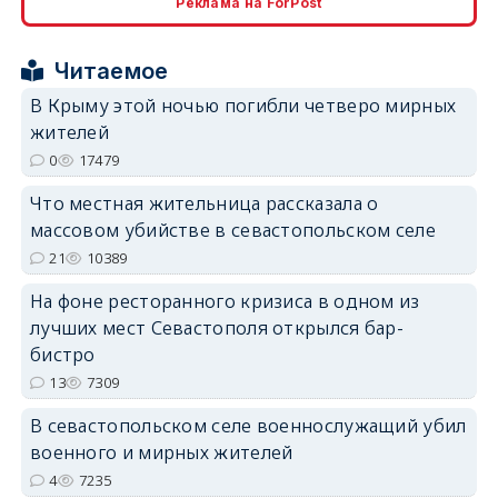
Реклама на ForPost
Читаемое
В Крыму этой ночью погибли четверо мирных
жителей
erid: 2SDnjdPjgYS
0
17479
Что местная жительница рассказала о
массовом убийстве в севастопольском селе
21
10389
На фоне ресторанного кризиса в одном из
erid: 2SDnjdvhGXG
лучших мест Севастополя открылся бар-
бистро
13
7309
В севастопольском селе военнослужащий убил
военного и мирных жителей
4
7235