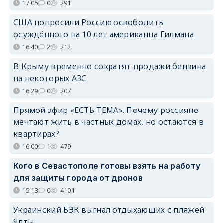
17:05
0
291
США попросили Россию освободить
осуждённого на 10 лет американца Гилмана
16:40
2
212
В Крыму временно сократят продажи бензина
на некоторых АЗС
16:29
0
207
Прямой эфир «ЕСТЬ ТЕМА». Почему россияне
мечтают жить в частных домах, но остаются в
квартирах?
16:00
1
479
Кого в Севастополе готовы взять на работу
для защиты города от дронов
15:13
0
4101
Украинский БЭК выгнал отдыхающих с пляжей
Ялты