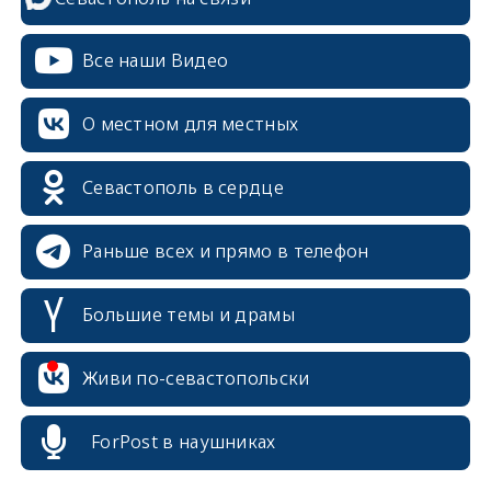
Все наши Видео
О местном для местных
Севастополь в сердце
Раньше всех и прямо в телефон
Большие темы и драмы
erid: 2SDnjcrDNw6
Живи по-севастопольски
ForPost в наушниках
erid: 2SDnjdPjgYS