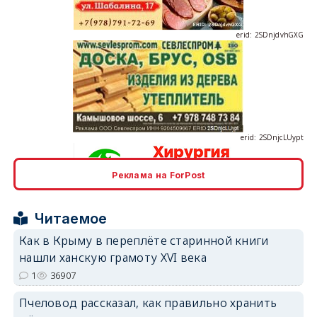
erid: 2SDnjcLUypt
Реклама на ForPost
erid: 2SDnjcrDNw6
Читаемое
Как в Крыму в переплёте старинной книги
нашли ханскую грамоту XVI века
1
36907
erid: 2SDnjdPjgYS
Пчеловод рассказал, как правильно хранить