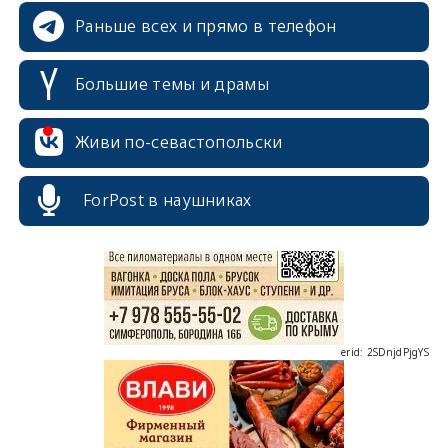
Раньше всех и прямо в телефон
Большие темы и драмы
Живи по-севастопольски
erid: 2SDnjcrDNw6
ForPost в наушниках
erid: 2SDnjdPjgYS
erid: 2SDnjdvhGXG