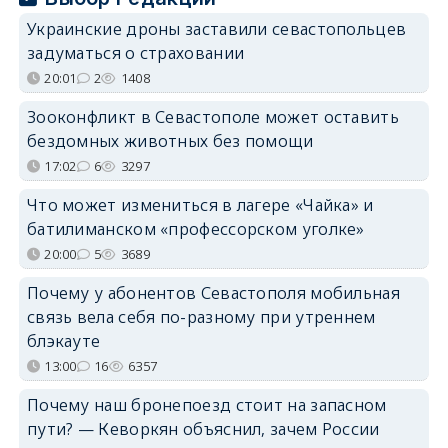
Украинские дроны заставили севастопольцев
задуматься о страховании
20:01
2
1408
Зооконфликт в Севастополе может оставить
бездомных животных без помощи
17:02
6
3297
Что может измениться в лагере «Чайка» и
батилиманском «профессорском уголке»
20:00
5
3689
Почему у абонентов Севастополя мобильная
связь вела себя по-разному при утреннем
блэкауте
13:00
16
6357
Почему наш бронепоезд стоит на запасном
пути? — Кеворкян объяснил, зачем России