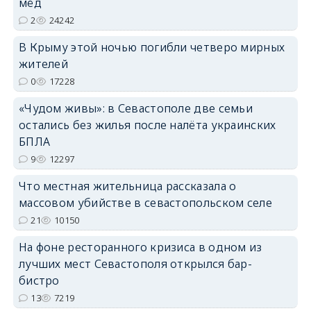
мёд
2
24242
В Крыму этой ночью погибли четверо мирных
жителей
erid: 2SDnjdvhGXG
0
17228
«Чудом живы»: в Севастополе две семьи
остались без жилья после налёта украинских
БПЛА
9
12297
Что местная жительница рассказала о
массовом убийстве в севастопольском селе
21
10150
На фоне ресторанного кризиса в одном из
лучших мест Севастополя открылся бар-
бистро
13
7219