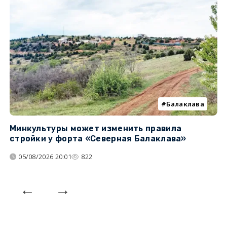
Балаклава
Минкультуры может изменить правила
С
стройки у форта «Северная Балаклава»
д
05/08/2026 20:01
822