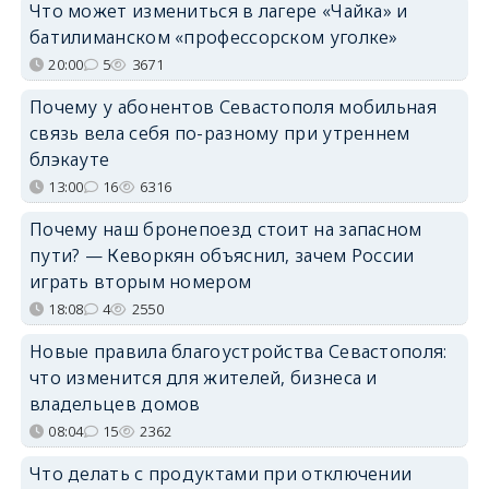
Что может измениться в лагере «Чайка» и
батилиманском «профессорском уголке»
20:00
5
3671
Почему у абонентов Севастополя мобильная
связь вела себя по-разному при утреннем
блэкауте
13:00
16
6316
Почему наш бронепоезд стоит на запасном
пути? — Кеворкян объяснил, зачем России
играть вторым номером
18:08
4
2550
Новые правила благоустройства Севастополя:
что изменится для жителей, бизнеса и
владельцев домов
08:04
15
2362
Что делать с продуктами при отключении