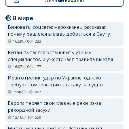
Личный кабинет
В мире
Виноваты соцсети: марокканец рассказал,
почему решился вплавь добраться в Сеуту
16:59
0
233
Китай пытается остановить утечку
специалистов и ужесточает правила выезда
16:07
0
177
Иран отменил удар по Украине, однако
требует компенсацию за атаку на судно
15:46
3
807
Европа теряет свои главные реки из-за
рекордной засухи
13:16
1
550
Миграционный кризис в Испании начал