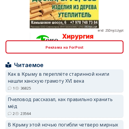
erid: 2SDnjcLUypt
Реклама на ForPost
erid: 2SDnjcrDNw6
Читаемое
Как в Крыму в переплёте старинной книги
нашли ханскую грамоту XVI века
1
36825
erid: 2SDnjdPjgYS
Пчеловод рассказал, как правильно хранить
мёд
2
23564
В Крыму этой ночью погибли четверо мирных