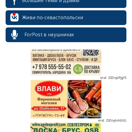
Большие темы и драмы
Живи по-севастопольски
erid: 2SDnjcrDNw6
ForPost в наушниках
erid: 2SDnjdPjgYS
erid: 2SDnjdvhGXG