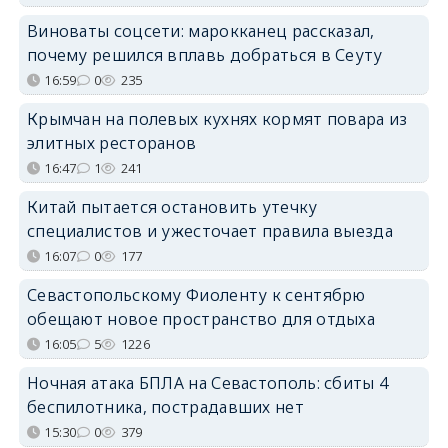
Виноваты соцсети: марокканец рассказал,
почему решился вплавь добраться в Сеуту
16:59
0
235
Крымчан на полевых кухнях кормят повара из
элитных ресторанов
16:47
1
241
Китай пытается остановить утечку
специалистов и ужесточает правила выезда
16:07
0
177
Севастопольскому Фиоленту к сентябрю
обещают новое пространство для отдыха
16:05
5
1226
Ночная атака БПЛА на Севастополь: сбиты 4
беспилотника, пострадавших нет
15:30
0
379