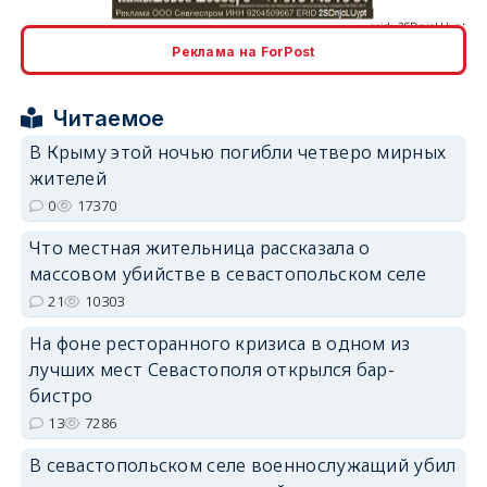
Реклама на ForPost
erid: 2SDnjcrDNw6
Читаемое
В Крыму этой ночью погибли четверо мирных
жителей
0
17370
Что местная жительница рассказала о
erid: 2SDnjdPjgYS
массовом убийстве в севастопольском селе
21
10303
На фоне ресторанного кризиса в одном из
лучших мест Севастополя открылся бар-
бистро
13
7286
erid: 2SDnjdvhGXG
В севастопольском селе военнослужащий убил