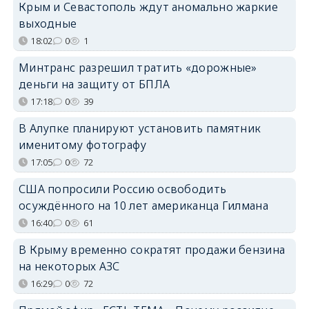
Крым и Севастополь ждут аномально жаркие
выходные
18:02
0
1
Минтранс разрешил тратить «дорожные»
деньги на защиту от БПЛА
17:18
0
39
В Алупке планируют установить памятник
именитому фотографу
17:05
0
72
США попросили Россию освободить
осуждённого на 10 лет американца Гилмана
16:40
0
61
В Крыму временно сократят продажи бензина
на некоторых АЗС
16:29
0
72