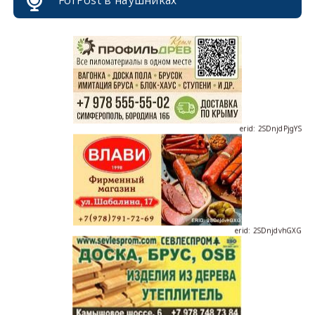
erid: 2SDnjdPjgYS
erid: 2SDnjdvhGXG
erid: 2SDnjcLUypt