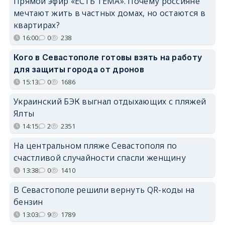
Прямой эфир «ЕСТЬ ТЕМА». Почему россияне
мечтают жить в частных домах, но остаются в
квартирах?
16:00
0
238
Кого в Севастополе готовы взять на работу
для защиты города от дронов
15:13
0
1686
Украинский БЭК выгнал отдыхающих с пляжей
Ялты
14:15
2
2351
На центральном пляже Севастополя по
счастливой случайности спасли женщину
13:38
0
1410
В Севастополе решили вернуть QR-коды на
бензин
13:03
9
1789