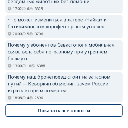
бездомных животных без помощи
17:02
6
3325
Что может измениться в лагере «Чайка» и
батилиманском «профессорском уголке»
20:00
5
3706
Почему у абонентов Севастополя мобильная
связь вела себя по-разному при утреннем
блэкауте
13:00
16
6388
Почему наш бронепоезд стоит на запасном
пути? — Кеворкян объяснил, зачем России
играть вторым номером
18:08
4
2590
Показать все новости