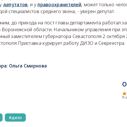
 у
депутатов
, и у
правоохранителей
, может только чело
дой специалистов среднего звена, - уверен депутат.
мним, до прихода на пост главы департамента работал з
 Воронежской области. Начальником управления при э
нный заместителем губернатора Севастополя 2 октября 2
стополя Приставка курирует работу ДИЗО и Севреестра.
ора:
Ольга Смирнова
О
В 
дизо