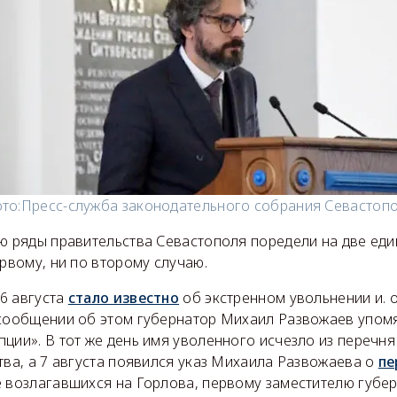
то:
Пресс-служба законодательного собрания Севастоп
лю ряды правительства Севастополя поредели на две еди
ервому, ни по второму случаю.
6 августа
стало известно
об экстренном увольнении и. 
 сообщении об этом губернатор Михаил Развожаев упом
ции». В тот же день имя уволенного исчезло из перечн
тва, а 7 августа появился указ Михаила Развожаева о
пе
е возлагавшихся на Горлова, первому заместителю губе