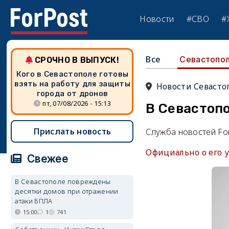
Новости
#СВО
#
Все
Севастопо
СРОЧНО В ВЫПУСК!
Кого в Севастополе готовы
взять на работу для защиты
Новости Севасто
города от дронов
пт, 07/08/2026 - 15:13
В Севастопо
Прислать новость
Служба новостей Fo
Официально о его 
Свежее
В Севастополе повреждены
десятки домов при отражении
атаки БПЛА
15:00
1
741