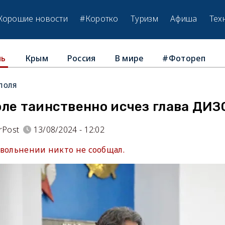
Хорошие новости
#Коротко
Туризм
Афиша
Тех
Крым
Россия
В мире
#Фотореп
ль
поля
ле таинственно исчез глава ДИЗ
rPost
13/08/2024 - 12:02
увольнении никто не сообщал.