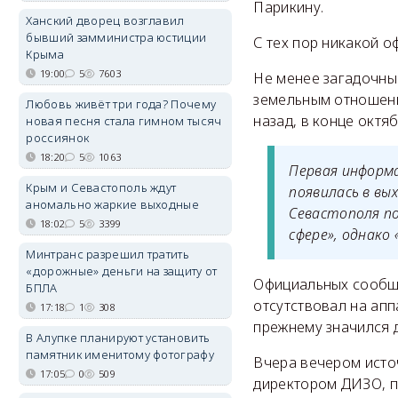
Парикину.
Ханский дворец возглавил
бывший замминистра юстиции
С тех пор никакой о
Крыма
19:00
5
7603
Не менее загадочны
земельным отношен
Любовь живёт три года? Почему
назад, в конце октяб
новая песня стала гимном тысяч
россиянок
18:20
5
1063
Первая информ
Крым и Севастополь ждут
появилась в вы
аномально жаркие выходные
Севастополя по
18:02
5
3399
сфере», однако 
Минтранс разрешил тратить
«дорожные» деньги на защиту от
Официальных сообще
БПЛА
отсутствовал на апп
17:18
1
308
прежнему значился 
В Алупке планируют установить
памятник именитому фотографу
Вчера вечером исто
17:05
0
509
директором ДИЗО, п