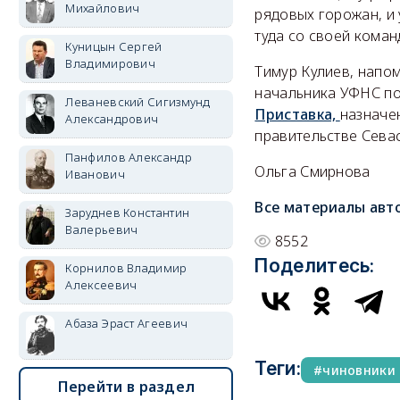
Михайлович
рядовых горожан, и
туда со своей коман
Куницын Сергей
Владимирович
Тимур Кулиев, напо
начальника УФНС по
Леваневский Сигизмунд
Приставка,
назначе
Александрович
правительстве Сева
Панфилов Александр
Ольга Смирнова
Иванович
Все материалы авт
Заруднев Константин
Валерьевич
8552
Поделитесь:
Корнилов Владимир
Алексеевич
Абаза Эраст Агеевич
Теги:
чиновники
Перейти в раздел