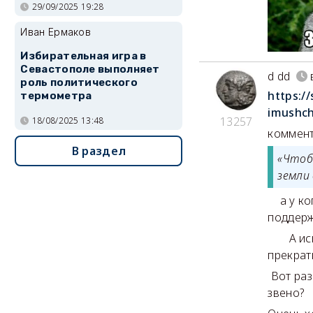
29/09/2025 19:28
Иван Ермаков
Избирательная игра в
Севастополе выполняет
d dd
роль политического
https:/
термометра
imushc
13257
18/08/2025 13:48
коммент
В раздел
«Чтоб
земли
а у ког
поддерж
А испра
прекрат
Вот раз
звено?