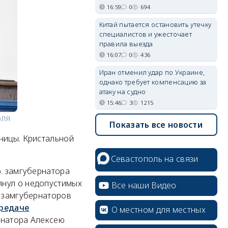
16:59
0
694
Китай пытается остановить утечку
специалистов и ужесточает
правила выезда
16:07
0
436
Иран отменил удар по Украине,
однако требует компенсацию за
атаку на судно
15:46
3
1215
оля
Показать все новости
ницы. Кристальной
Севастополь на связи
о. замгубернатора
янул о недопустимых
Все наши Видео
я замгубернаторов
редаче
О местном для местных
рнатора Алексею