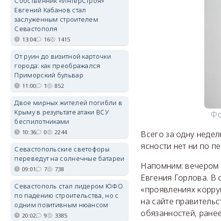
Собственник «ИнтерСтроя»
Евгений Кабанов стал
заслуженным строителем
Севастополя
13:04
16
1415
От руин до визитной карточки
города: как преображался
Приморский бульвар
11:00
1
852
Двое мирных жителей погибли в
Крыму в результате атаки ВСУ
Фо
беспилотниками
10:36
0
2244
Всего за одну неде
ясности нет ни по п
Севастопольские светофоры
переведут на солнечные батареи
Напомним: вечером 
09:01
7
738
Евгения Горлова. В
Севастополь стал лидером ЮФО
«проявлениях корруп
по падению строительства, но с
на сайте правительс
одним позитивным нюансом
обязанностей, ране
20:02
9
3385