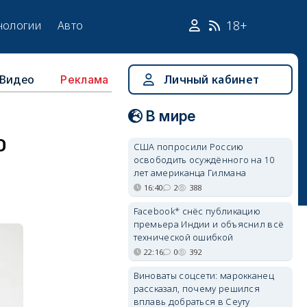
18+
нологии
Авто
Видео
Личный кабинет
Реклама
В мире
О
США попросили Россию
освободить осуждённого на 10
лет американца Гилмана
16:40
2
388
Facebook* снёс публикацию
премьера Индии и объяснил всё
технической ошибкой
22:16
0
392
Виноваты соцсети: марокканец
рассказал, почему решился
вплавь добраться в Сеуту