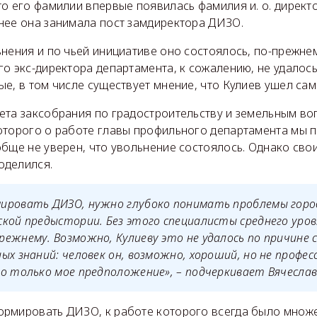
то его фамилии впервые появилась фамилия и. о. директ
нее она занимала пост замдиректора ДИЗО.
нения и по чьей инициативе оно состоялось, по-прежнем
го экс-директора департамента, к сожалению, не удалос
е, в том числе существует мнение, что Кулиев ушел сам
ета заксобрания по градостроительству и земельным в
оторого о работе главы профильного департамента мы 
обще не уверен, что увольнение состоялось. Однако сво
оделился.
ировать ДИЗО, нужно глубоко понимать проблемы город
кой предыстории. Без этого специалисты среднего уров
ежнему. Возможно, Кулиеву это не удалось по причине 
ых знаний: человек он, возможно, хороший, но не профес
о только мое предположение», – подчеркивает Вячеслав
рмировать ДИЗО, к работе которого всегда было множе