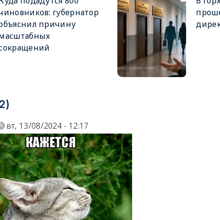
Куда подадутся 800
В гор
чиновников: губернатор
прош
объяснил причину
дире
масштабных
сокращений
2)
вт, 13/08/2024 - 12:17