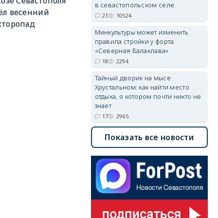
хозе Севастополя
в севастопольском селе
ёл весенний
21
10524
кторопад
Минкультуры может изменить
правила стройки у форта
«Северная Балаклава»
18
2294
Тайный дворик на мысе
Хрустальном: как найти место
отдыха, о котором почти никто не
знает
17
2965
Показать все новости