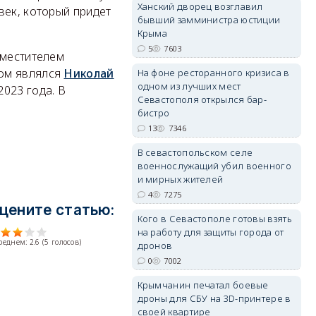
Ханский дворец возглавил
век, который придет
бывший замминистра юстиции
Крыма
erid: 2SDnjdPjgYS
5
7603
аместителем
том являлся
Николай
На фоне ресторанного кризиса в
одном из лучших мест
023 года. В
Севастополя открылся бар-
бистро
13
7346
erid: 2SDnjdvhGXG
В севастопольском селе
военнослужащий убил военного
и мирных жителей
4
7275
цените статью:
Кого в Севастополе готовы взять
на работу для защиты города от
среднем:
2.6
(
5
голосов)
дронов
0
7002
Крымчанин печатал боевые
дроны для СБУ на 3D-принтере в
своей квартире