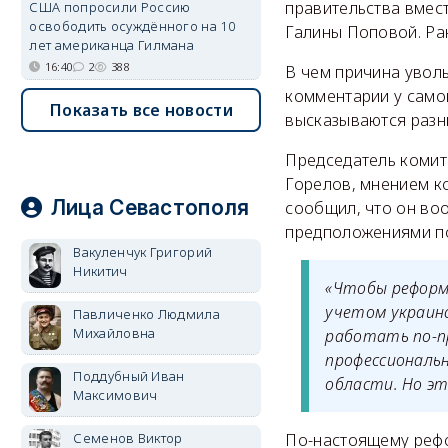
правительства вмес
США попросили Россию
освободить осуждённого на 10
Галины Поповой. Ра
лет американца Гилмана
16:40
2
388
В чем причина уволь
комментарии у само
Показать все новости
высказываются разны
Председатель комит
Горелов, мнением к
Лица Севастополя
сообщил, что он во
предположениями п
Вакуленчук Григорий
Никитич
«Чтобы реформ
учетом украинс
Павличенко Людмила
Михайловна
работать по-пр
профессиональн
Поддубный Иван
области. Но эт
Максимович
Семенов Виктор
По-настоящему рефо