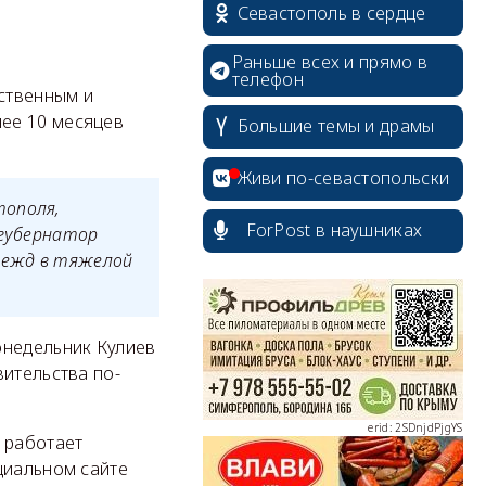
Севастополь в сердце
Раньше всех и прямо в
телефон
ственным и
ее 10 месяцев
Большие темы и драмы
Живи по-севастопольски
тополя,
ForPost в наушниках
«губернатор
erid: 2SDnjcrDNw6
адежд в тяжелой
онедельник Кулиев
вительства по-
erid: 2SDnjdPjgYS
 работает
циальном сайте