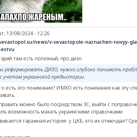
вт, 13/08/2024 - 12:26
/sevastopol.su/news/v-sevastopole-naznachen-novyy-gla
hestvu
арий там есть полезный, про дизо
ы реформировать ДИЗО, нужно глубоко понимать пробл
 с учетом украинской предыстории.
о есть это понимание? ИМХО есть понимание как эту сп
ивать.
вить можно было посредством ЗС, выйти с поправочка
ить возможность махать украинскими справочками.
вивается гаражная история у ЦКБ, кто их отжючдал? Ср