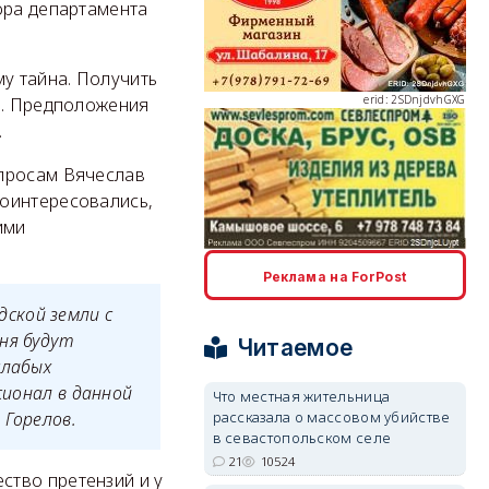
ора департамента
erid: 2SDnjdvhGXG
у тайна. Получить
ь. Предположения
.
опросам Вячеслав
поинтересовались,
ими
erid: 2SDnjcLUypt
Реклама на ForPost
ской земли с
ня будут
Читаемое
слабых
erid: 2SDnjcrDNw6
сионал в данной
Что местная жительница
рассказала о массовом убийстве
 Горелов.
в севастопольском селе
21
10524
ство претензий и у