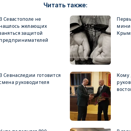
Читать также:
В Севастополе не
Перв
нашлось желающих
минис
заняться защитой
Крыму
предпринимателей
В Севнаследии готовится
Кому
смена руководителя
руков
восто