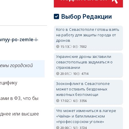
Выбор Редакции
Кого в Севастополе готовы взять
на работу для защиты города от
vnyy-po-zemle-i-
дронов
15:13
0
7002
Украинские дроны заставили
севастопольцев задуматься о
емы городской
страховании
20:01
10
4714
ецифику
Зооконфликт в Севастополе
может оставить бездомных
животных без помощи
ми в ФЗ, что бы
17:02
6
3356
Что может измениться в лагере
еднее или высшее
«Чайка» и батилиманском
«профессорском уголке»
20:00
5
3724