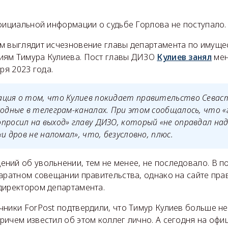
фициальной информации о судьбе Горлова не поступало.
м выглядит исчезновение главы департамента по имуще
иям Тимура Кулиева. Пост главы ДИЗО
Кулиев занял
мен
ря 2023 года.
ация о том, что Кулиев покидает правительство Севас
ходные в телеграм-каналах. При этом сообщалось, что 
просил на выход» главу ДИЗО, который «не оправдал н
«и дров не наломал», что, безусловно, плюс.
ний об увольнении, тем не менее, не последовало. В п
аратном совещании правительства, однако на сайте пра
директором департамента.
чники ForPost подтвердили, что Тимур Кулиев больше не
ричем известил об этом коллег лично. А сегодня на офи