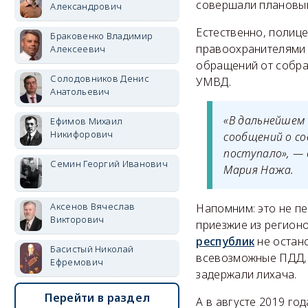
совершали плановый
Александрович
Естественно, полиц
Браковенко Владимир
правоохранителями 
Алексеевич
обращений от собра
Солодовников Денис
УМВД.
Анатольевич
«В дальнейшем 
Ефимов Михаил
Никифорович
сообщений о со
поступало», —
Семин Георгий Иванович
Мария Нажа.
Аксенов Вячеслав
Напомним: это не пе
Викторович
приезжие из регионо
республик
не остано
Басистый Николай
всевозможные ПДД, а
Ефремович
задержали лихача.
Перейти в раздел
А в августе 2019 г