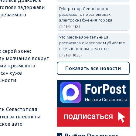
чилась дракой: в
тополе задержали
Губернатор Севастополя
реваемого
рассказал о перспективах
электроснабжения города
21
4124
Что местная жительница
рассказала о массовом убийстве
в севастопольском селе
в серой зоне:
21
10357
у молчание вокруг
рии крымского
Показать все новости
са» хуже
шности
ь Севастополя
тил за плевок на
ское авто