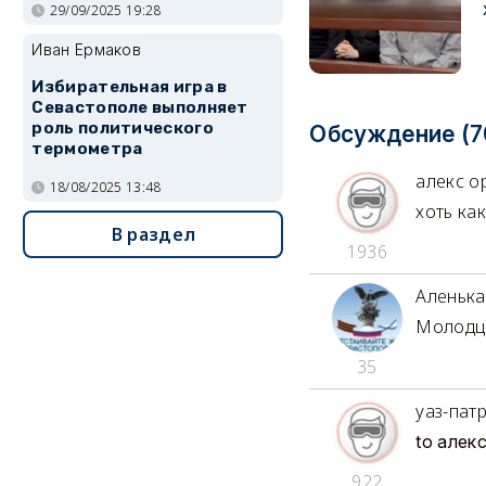
29/09/2025 19:28
Иван Ермаков
Избирательная игра в
Севастополе выполняет
роль политического
Обсуждение (7
термометра
алекс о
18/08/2025 13:48
хоть ка
В раздел
1936
Аленька
Молодцы
35
уаз-пат
to алек
922