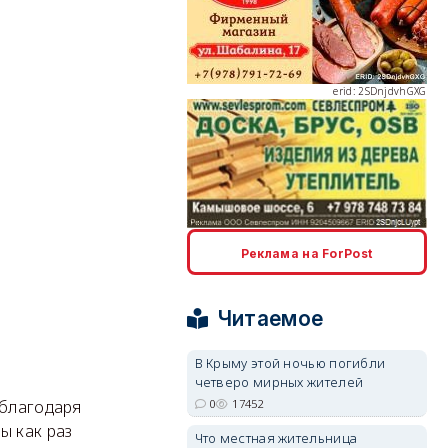
erid: 2SDnjdvhGXG
erid: 2SDnjcLUypt
Реклама на ForPost
Читаемое
В Крыму этой ночью погибли
четверо мирных жителей
erid: 2SDnjcrDNw6
0
17452
 благодаря
ы как раз
Что местная жительница