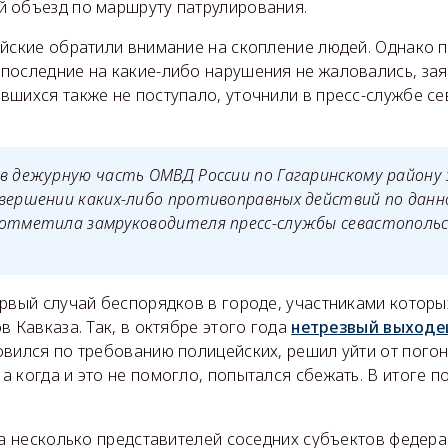
 объезд по маршруту патрулирования.
ейские обратили внимание на скопление людей. Однако 
последние на какие-либо нарушения не жаловались, зая
вшихся также не поступало, уточнили в пресс-службе с
в дежурную часть ОМВД России по Гагаринскому району 
вершении каких-либо противоправных действий по данн
 отметила замруководителя пресс-службы севастопольс
рвый случай беспорядков в городе, участниками которы
в Кавказа. Так, в октябре этого года
нетрезвый выходе
вился по требованию полицейских, решил уйти от погон
 когда и это не помогло, попытался сбежать. В итоге п
ода несколько представителей соседних субъектов феде