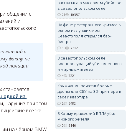
рассказала о массовом убийстве
в севастопольском селе
при общении с
21
10357
влений и
erid: 2SDnjdPjgYS
На фоне ресторанного кризиса в
евастопольского
одном из лучших мест
Севастополя открылся бар-
бистро
13
7302
заявлений и
В севастопольском селе
ому факту не
военнослужащий убил военного
кой полиции
erid: 2SDnjdvhGXG
и мирных жителей
4
7221
Крымчанин печатал боевые
х становятся
дроны для СБУ на 3D-принтере в
ц одной из
своей квартире
и, нарушив при этом
2
6482
олицейские всё же
В Крыму вражеский БПЛА убил
мирного жителя
0
6146
рации на чёрном BMW