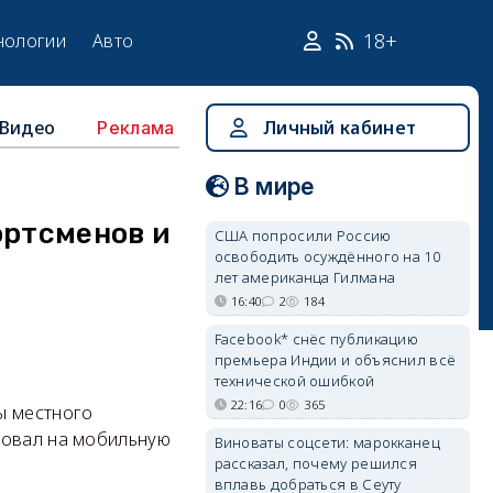
18+
нологии
Авто
Видео
Личный кабинет
Реклама
В мире
ортсменов и
США попросили Россию
освободить осуждённого на 10
лет американца Гилмана
16:40
2
184
Facebook* снёс публикацию
премьера Индии и объяснил всё
технической ошибкой
22:16
0
365
ы местного
ровал на мобильную
Виноваты соцсети: марокканец
рассказал, почему решился
вплавь добраться в Сеуту