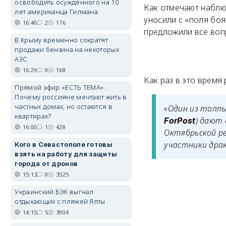
освободить осуждённого на 10
Как отмечают наблю
лет американца Гилмана
уносили с «поля бо
16:40
2
176
предложили все воп
В Крыму временно сократят
продажи бензина на некоторых
АЗС
16:29
0
168
Как раз в это время
Прямой эфир «ЕСТЬ ТЕМА».
Почему россияне мечтают жить в
частных домах, но остаются в
«Один из толпы
квартирах?
) дают 
ForPost
16:00
1
428
Октябрьской р
участники дра
Кого в Севастополе готовы
взять на работу для защиты
города от дронов
15:13
0
3525
Украинский БЭК выгнал
отдыхающих с пляжей Ялты
14:15
5
3904