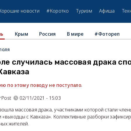
Хорошие новости
#Коротко
Туризм
Афиша
Тех
Крым
Россия
В мире
#Фотореп
ль
поля
ле случилась массовая драка сп
Кавказа
ию по этому поводу не поступало.
rPost
02/11/2021 - 15:03
зошла массовая драка, участниками которой стали член
и «выходцы с Кавказа». Коллективные разборки зафикси
ных жителей.