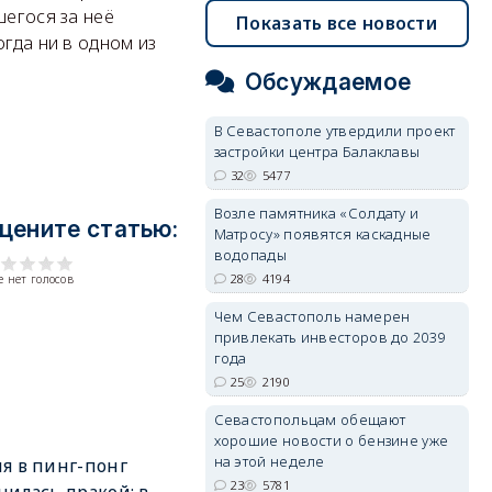
шегося за неё
Показать все новости
огда ни в одном из
Обсуждаемое
В Севастополе утвердили проект
застройки центра Балаклавы
32
5477
Возле памятника «Солдату и
цените статью:
Матросу» появятся каскадные
водопады
28
4194
 нет голосов
Чем Севастополь намерен
привлекать инвесторов до 2039
года
25
2190
Севастопольцам обещают
хорошие новости о бензине уже
на этой неделе
я в пинг-понг
23
5781