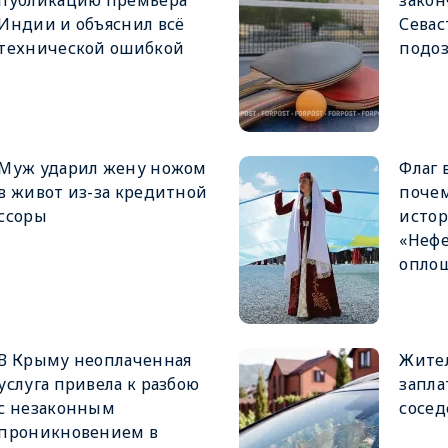
публикацию премьера
закон
Индии и объяснил всё
Севас
технической ошибкой
подоз
Муж ударил жену ножом
Флаг 
в живот из-за кредитной
почем
ссоры
исто
«Нефе
опло
В Крыму неоплаченная
Жител
услуга привела к разбою
запла
с незаконным
сосед
проникновением в