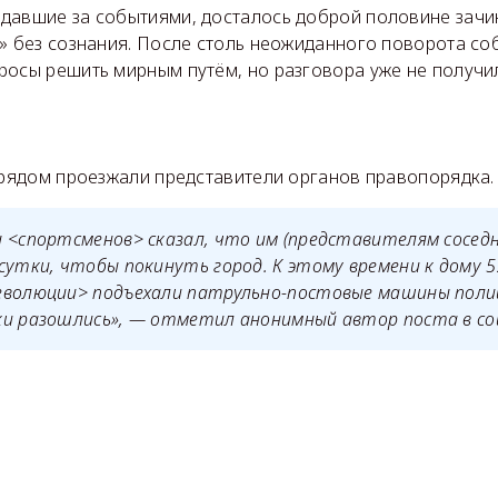
давшие за событиями, досталось доброй половине зачи
я» без сознания. После столь неожиданного поворота с
росы решить мирным путём, но разговора уже не получи
 рядом проезжали представители органов правопорядка.
 <спортсменов> сказал, что им (представителям соседн
сутки, чтобы покинуть город. К этому времени к дому 
еволюции> подъехали патрульно-постовые машины поли
ки разошлись», — отметил анонимный автор поста в со