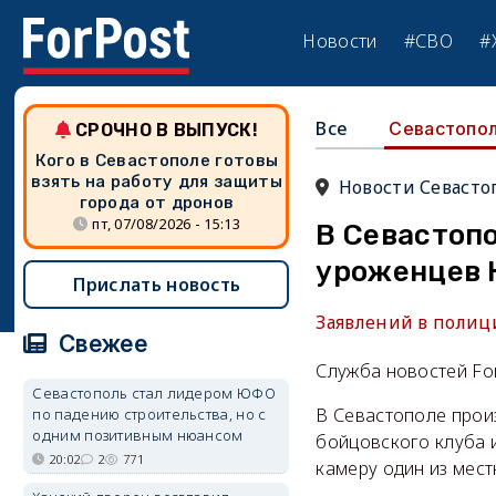
Новости
#СВО
#
Все
Севастопо
СРОЧНО В ВЫПУСК!
Кого в Севастополе готовы
взять на работу для защиты
Новости Севасто
города от дронов
пт, 07/08/2026 - 15:13
В Севастопо
уроженцев 
Прислать новость
Заявлений в полиц
Свежее
Служба новостей Fo
Севастополь стал лидером ЮФО
В Севастополе прои
по падению строительства, но с
одним позитивным нюансом
бойцовского клуба 
20:02
2
771
камеру один из мест