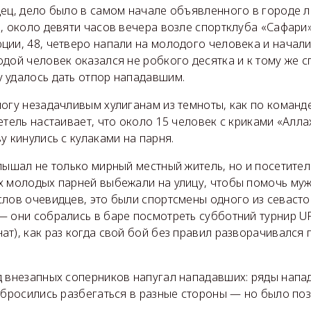
дец, дело было в самом начале объявленного в городе 
, около девяти часов вечера возле спортклуба «Сафари
ии, 48, четверо напали на молодого человека и начали
дой человек оказался не робкого десятка и к тому же 
 удалось дать отпор нападавшим.
огу незадачливым хулиганам из темноты, как по команде
етель настаивает, что около 15 человек с криками «Аллах
у кинулись с кулаками на парня.
лышал не только мирный местный житель, но и посетите
х молодых парней выбежали на улицу, чтобы помочь му
слов очевидцев, это были спортсмены одного из севаст
— они собрались в баре посмотреть субботний турнир U
т), как раз когда свой бой без правил разворачивался
д внезапных соперников напугал нападавших: ряды напа
 бросились разбегаться в разные стороны — но было поз