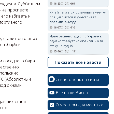
локдауна. Субботним
16:59
0
669
» на проспекте
Китай пытается остановить утечку
 его избивать и
специалистов и ужесточает
спортивного
правила выезда
16:07
0
410
Иран отменил удар по Украине,
, стали появляться
однако требует компенсацию за
 акбар!» и
атаку на судно
15:46
3
1191
ли соседнего бара —
Показать все новости
жественно
опольских
FC (Абсолютный
Севастополь на связи
 под окнами
Все наши Видео
давших стали
О местном для местных
дно.