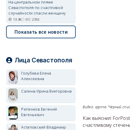
На центральном пляже
Севастополя по счастливой
случайности спасли женщину
13:38
0
2392
Показать все новости
Лица Севастополя
Голубева Елена
Алексеевна
Салина Ирина Викторовна
Видео: группа "Чёрный спи
Репенков Евгений
Евгеньевич
Как выяснил ForPost
счастливому стечени
Астаповский Владимир