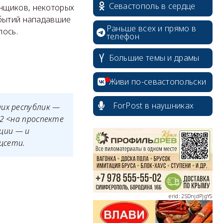
Севастополь в сердце
нщиков, некоторых
обытий нападавшие
Раньше всех и прямо в
лось.
телефон
Большие темы и драмы
Живи по-севастопольски
ForPost в наушниках
их республик —
52 <на проспекте
erid: 2SDnjcrDNw6
ции — и
цсети.
erid: 2SDnjdPjgYS