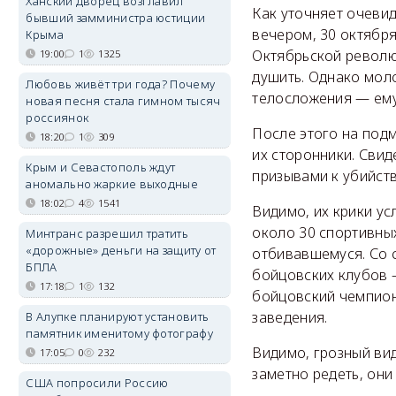
Ханский дворец возглавил
Как уточняет очеви
бывший замминистра юстиции
вечером, 30 октября
Крыма
Октябрьской революц
19:00
1
1325
душить. Однако моло
Любовь живёт три года? Почему
телосложения — ему
новая песня стала гимном тысяч
россиянок
После этого на подм
18:20
1
309
их сторонники. Свид
Крым и Севастополь ждут
призывами к убийств
аномально жаркие выходные
18:02
4
1541
Видимо, их крики ус
около 30 спортивны
Минтранс разрешил тратить
«дорожные» деньги на защиту от
отбивавшемуся. Со 
БПЛА
бойцовских клубов 
17:18
1
132
бойцовский чемпиона
заведения.
В Алупке планируют установить
памятник именитому фотографу
Видимо, грозный ви
17:05
0
232
заметно редеть, они
США попросили Россию