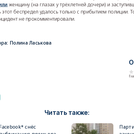
или
женщину (на глазах у трёхлетней дочери) и заступив
 этот беспредел удалось только с прибытием полиции. Т
нцидент не прокомментировали.
ора:
Полина Ласькова
О
Еще
Читать также:
Facebook* снёс
Парти