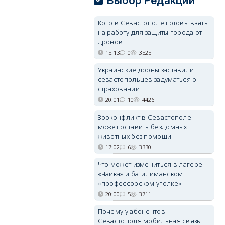
Выбор Редакции
Кого в Севастополе готовы взять
на работу для защиты города от
дронов
15:13
0
3525
Украинские дроны заставили
севастопольцев задуматься о
страховании
20:01
10
4426
Зооконфликт в Севастополе
может оставить бездомных
животных без помощи
17:02
6
3330
Что может измениться в лагере
«Чайка» и батилиманском
«профессорском уголке»
20:00
5
3711
о
Почему у абонентов
Севастополя мобильная связь