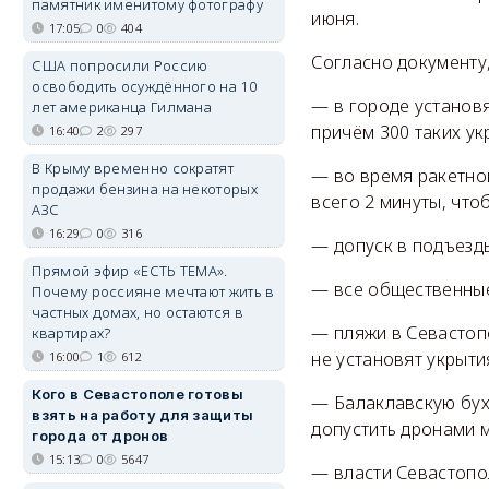
памятник именитому фотографу
июня.
17:05
0
404
Согласно документу
США попросили Россию
освободить осуждённого на 10
— в городе установя
лет американца Гилмана
причём 300 таких ук
16:40
2
297
В Крыму временно сократят
— во время ракетной
продажи бензина на некоторых
всего 2 минуты, что
АЗС
16:29
0
316
— допуск в подъезды
Прямой эфир «ЕСТЬ ТЕМА».
— все общественные
Почему россияне мечтают жить в
частных домах, но остаются в
— пляжи в Севастопо
квартирах?
не установят укрытия
16:00
1
612
Кого в Севастополе готовы
— Балаклавскую бух
взять на работу для защиты
допустить дронами 
города от дронов
15:13
0
5647
— власти Севастопо