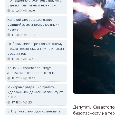
по падению строительства, но с
одним позитивным нюансом
20:02
4
2519
Ханский дворец возглавил
бывший замминистра юстиции
Крыма
19:00
5
6151
Любовь живёт три года? Почему
новая песня стала гимном тысяч
россиянок
18:20
2
726
Крым и Севастополь ждут
аномально жаркие выходные
18:02
4
2816
Минтранс разрешил тратить
«дорожные» деньги на защиту от
БПЛА
17:18
1
234
Депутаты Севастопо
В Алупке планируют установить
безопасности на тер