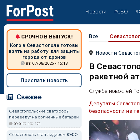
Новости
#СВО
#
Все
Севастопо
СРОЧНО В ВЫПУСК!
Кого в Севастополе готовы
взять на работу для защиты
Новости Севасто
города от дронов
пт, 07/08/2026 - 15:13
В Севастоп
ракетной а
Прислать новость
Служба новостей Fo
Свежее
Депутаты Севастоп
безопасности на т
Севастопольские светофоры
переведут на солнечные батареи
09:01
1
170
Севастополь стал лидером ЮФО