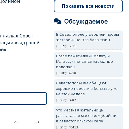
 Долиной
Показать все новости
Обсуждаемое
В Севастополе утвердили проект
 назвал Совет
застройки центра Балаклавы
рации «кадровой
32
5515
ой»
Возле памятника «Солдату и
Матросу» появятся каскадные
водопады
28
4210
Севастопольцам обещают
хорошие новости о бензине уже
на этой неделе
23
5802
Что местная жительница
рассказала о массовом убийстве
в севастопольском селе
21
10453