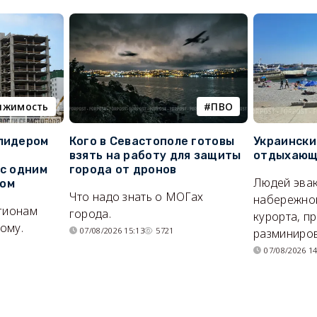
ижимость
ПВО
 лидером
Кого в Севастополе готовы
Украински
взять на работу для защиты
отдыхающи
 с одним
города от дронов
Людей эвак
сом
Что надо знать о МОГах
набережно
егионам
города.
курорта, п
ому.
07/08/2026 15:13
5721
разминиров
07/08/2026 14