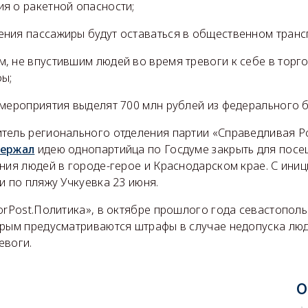
я о ракетной опасности;
ния пассажиры будут оставаться в общественном транс
, не впустившим людей во время тревоги к себе в торго
ы;
 мероприятия выделят 700 млн рублей из федерального 
тель регионального отделения партии «Справедливая Р
ержал
идею однопартийца по Госдуме закрыть для посе
ния людей в городе-герое и Краснодарском крае. С ини
и по пляжу Учкуевка 23 июня.
orPost.Политика», в октябре прошлого года севастополь
орым предусматриваются штрафы в случае недопуска люд
евоги.
О