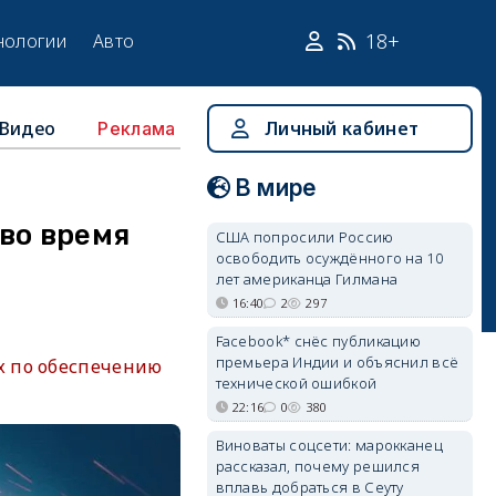
18+
нологии
Авто
Видео
Личный кабинет
Реклама
В мире
во время
США попросили Россию
освободить осуждённого на 10
лет американца Гилмана
16:40
2
297
Facebook* снёс публикацию
премьера Индии и объяснил всё
х по обеспечению
технической ошибкой
22:16
0
380
Виноваты соцсети: марокканец
рассказал, почему решился
вплавь добраться в Сеуту