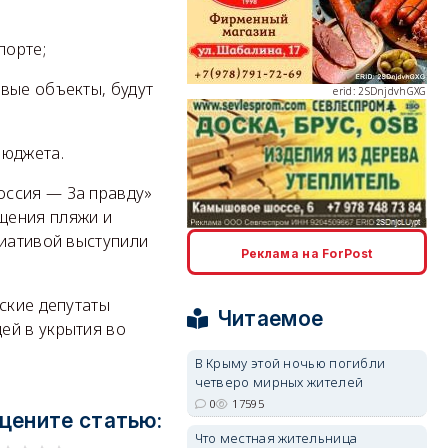
порте;
вые объекты, будут
erid: 2SDnjdvhGXG
бюджета.
оссия — За правду»
щения пляжи и
erid: 2SDnjcLUypt
циативой выступили
Реклама на ForPost
ские депутаты
Читаемое
ей в укрытия во
В Крыму этой ночью погибли
четверо мирных жителей
erid: 2SDnjcrDNw6
0
17595
цените статью:
Что местная жительница