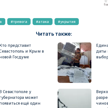
Еще
а
тревога
атака
укрытия
Читать также:
Кто представит
Едина
Севастополь и Крым в
даты
новой Госдуме
выбор
В Севастополе у
Верхо
губернатора может
разре
появиться ещё один
чинов