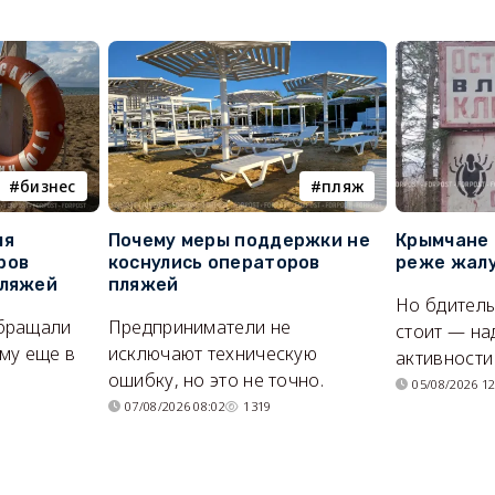
бизнес
пляж
ля
Почему меры поддержки не
Крымчане 
ров
коснулись операторов
реже жалу
пляжей
пляжей
Но бдитель
бращали
Предприниматели не
стоит — на
му еще в
исключают техническую
активности
ошибку, но это не точно.
05/08/2026 12
07/08/2026 08:02
1319