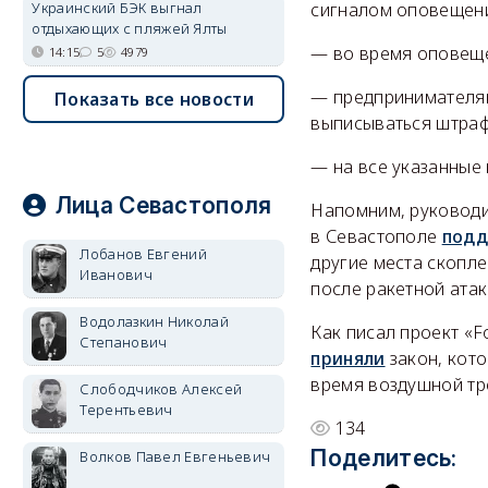
сигналом оповещени
Украинский БЭК выгнал
отдыхающих с пляжей Ялты
— во время оповеще
14:15
5
4979
— предпринимателям
Показать все новости
выписываться штраф
— на все указанные
Лица Севастополя
Напомним, руководи
в Севастополе
подд
Лобанов Евгений
другие места скопле
Иванович
после ракетной атак
Водолазкин Николай
Как писал проект «F
Степанович
приняли
закон, кот
время воздушной тр
Слободчиков Алексей
Терентьевич
134
Поделитесь:
Волков Павел Евгеньевич