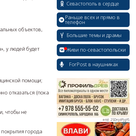
Севастополь в сердце
Раньше всех и прямо в
телефон
тальных объектов,
Большие темы и драмы
», у людей будет
Живи по-севастопольски
ForPost в наушниках
erid: 2SDnjcrDNw6
ицинской помощи;
нно отказаться (пока
и, чтобы не
erid: 2SDnjdPjgYS
 покрытия города