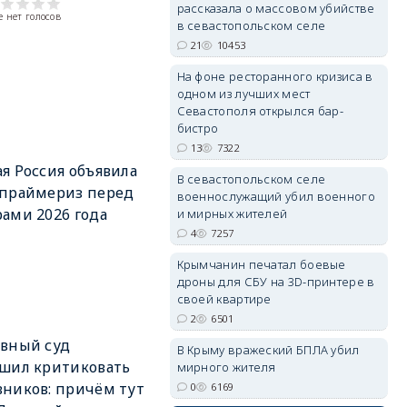
рассказала о массовом убийстве
 нет голосов
в севастопольском селе
21
10453
erid: 2SDnjdPjgYS
На фоне ресторанного кризиса в
одном из лучших мест
Севастополя открылся бар-
бистро
13
7322
я Россия объявила
В севастопольском селе
 праймериз перед
военнослужащий убил военного
erid: 2SDnjdvhGXG
ами 2026 года
и мирных жителей
4
7257
Крымчанин печатал боевые
дроны для СБУ на 3D-принтере в
своей квартире
2
6501
вный суд
В Крыму вражеский БПЛА убил
шил критиковать
мирного жителя
ников: причём тут
0
6169