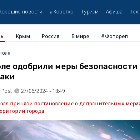
Хорошие новости
#Коротко
Туризм
Афиша
Тех
Крым
Россия
В мире
#Фотореп
ль
поля
оле одобрили меры безопасности 
таки
rPost
27/06/2024 - 18:49
оля приняли постановление о дополнительных мера
ерритории города