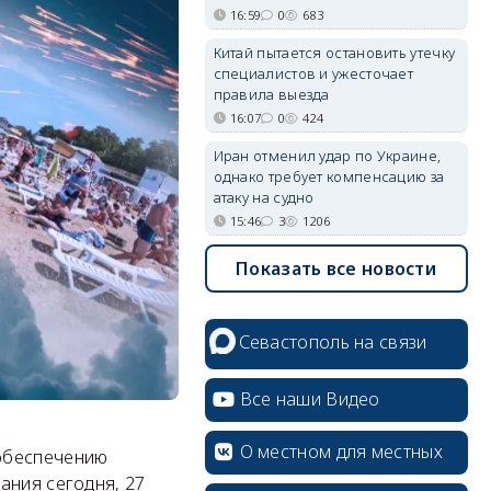
16:59
0
683
Китай пытается остановить утечку
специалистов и ужесточает
правила выезда
16:07
0
424
Иран отменил удар по Украине,
однако требует компенсацию за
атаку на судно
15:46
3
1206
Показать все новости
Севастополь на связи
Все наши Видео
О местном для местных
 обеспечению
ания сегодня, 27