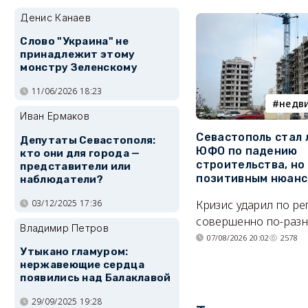
Денис Канаев
Слово "Украина" не
принадлежит этому
монстру Зеленскому
11/06/2026 18:23
недв
Иван Ермаков
Севастополь стал
Депутаты Севастополя:
ЮФО по падению
кто они для города —
строительства, но
представители или
позитивным нюан
наблюдатели?
03/12/2025 17:36
Кризис ударил по р
совершенно по-разн
Владимир Петров
07/08/2026 20:02
2578
Утыкано гламуром:
нержавеющие сердца
появились над Балаклавой
29/09/2025 19:28