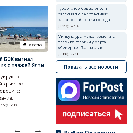
Губернатор Севастополя
рассказал о перспективах
электроснабжения города
21
4754
Минкультуры может изменить
правила стройки у форта
катера
электроснабжение
«Северная Балаклава»
18
2281
й БЭК выгнал
Губернатор Севастополя
П
х с пляжей Ялты
рассказал о перспективах
к
Показать все новости
электроснабжения города
п
уируют с
Энергетики, подчеркнул он,
П
й крымского
делают практически
и
роводится
невозможное.
ош
ание.
07/08/2026 10:13
4767
:15
5019