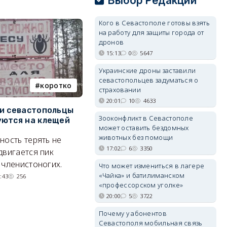
Выбор Редакции
Кого в Севастополе готовы взять
на работу для защиты города от
дронов
15:13
0
5647
Украинские дроны заставили
севастопольцев задуматься о
коротко
Балаклава
страховании
20:01
10
4633
и севастопольцы
В Севастополе утвердили
Н
Зооконфликт в Севастополе
ются на клещей
проект застройки центра
С
может оставить бездомных
Балаклавы
и
животных без помощи
ность терять не
Там появится туристический
17:02
6
3350
М
двигается пик
квартал с отелями и
н
 членистоногих.
Что может измениться в лагере
парковками.
«Чайка» и батилиманском
:43
256
«профессорском уголке»
05/08/2026 08:01
5516
20:00
5
3722
Почему у абонентов
Севастополя мобильная связь