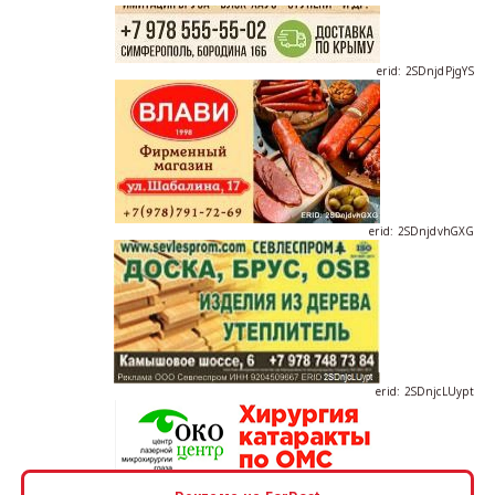
erid: 2SDnjdPjgYS
erid: 2SDnjdvhGXG
erid: 2SDnjcLUypt