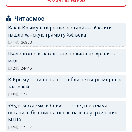
Реклама на ForPost
erid: 2SDnjcrDNw6
Читаемое
Как в Крыму в переплёте старинной книги
нашли ханскую грамоту XVI века
1
36958
erid: 2SDnjdPjgYS
Пчеловод рассказал, как правильно хранить
мёд
2
24446
В Крыму этой ночью погибли четверо мирных
жителей
erid: 2SDnjdvhGXG
0
17251
«Чудом живы»: в Севастополе две семьи
остались без жилья после налёта украинских
БПЛА
9
12317