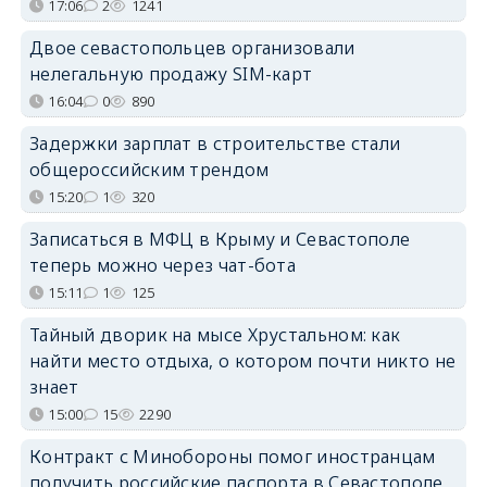
17:06
2
1241
Двое севастопольцев организовали
нелегальную продажу SIM-карт
16:04
0
890
Задержки зарплат в строительстве стали
общероссийским трендом
15:20
1
320
Записаться в МФЦ в Крыму и Севастополе
теперь можно через чат-бота
15:11
1
125
Тайный дворик на мысе Хрустальном: как
найти место отдыха, о котором почти никто не
знает
15:00
15
2290
Контракт с Минобороны помог иностранцам
получить российские паспорта в Севастополе