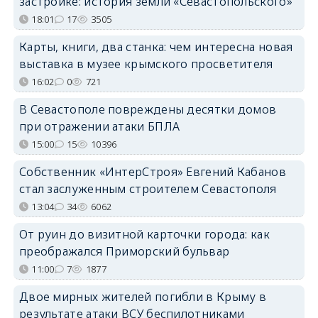
застройке: история земли «Севастопольского»
18:01
17
3505
Карты, книги, два станка: чем интересна новая
выставка в музее крымского просветителя
16:02
0
721
В Севастополе повреждены десятки домов
при отражении атаки БПЛА
15:00
15
10396
Собственник «ИнтерСтроя» Евгений Кабанов
стал заслуженным строителем Севастополя
13:04
34
6062
От руин до визитной карточки города: как
преображался Приморский бульвар
11:00
7
1877
Двое мирных жителей погибли в Крыму в
результате атаки ВСУ беспилотниками