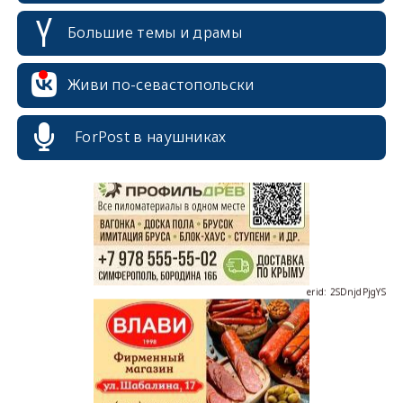
Большие темы и драмы
Живи по-севастопольски
erid: 2SDnjcrDNw6
ForPost в наушниках
erid: 2SDnjdPjgYS
erid: 2SDnjdvhGXG