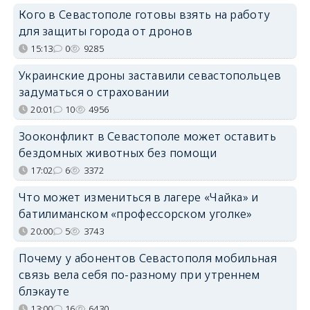
Кого в Севастополе готовы взять на работу
для защиты города от дронов
15:13
0
9285
Украинские дроны заставили севастопольцев
задуматься о страховании
20:01
10
4956
Зооконфликт в Севастополе может оставить
бездомных животных без помощи
17:02
6
3372
Что может измениться в лагере «Чайка» и
батилиманском «профессорском уголке»
20:00
5
3743
Почему у абонентов Севастополя мобильная
связь вела себя по-разному при утреннем
блэкауте
13:00
16
6430