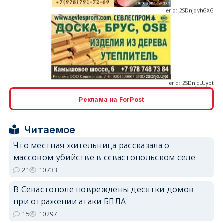
erid: 2SDnjcLUypt
Реклама на ForPost
erid: 2SDnjcrDNw6
Читаемое
Что местная жительница рассказала о
массовом убийстве в севастопольском селе
21
10733
В Севастополе повреждены десятки домов
erid: 2SDnjdPjgYS
при отражении атаки БПЛА
15
10297