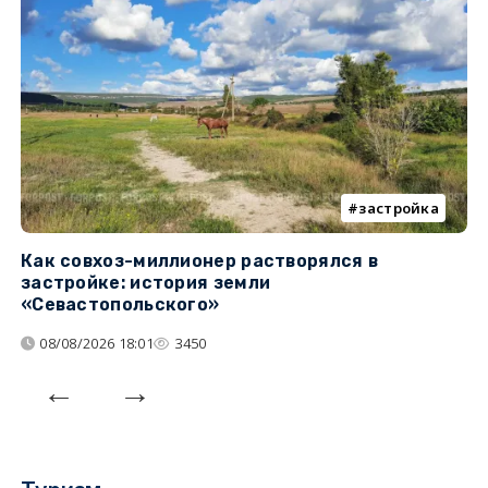
застройка
Как совхоз-миллионер растворялся в
К
застройке: история земли
н
«Севастопольского»
п
08/08/2026 18:01
3450