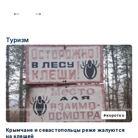
Туризм
коротко
Крымчане и севастопольцы реже жалуются
В
на клещей
ц