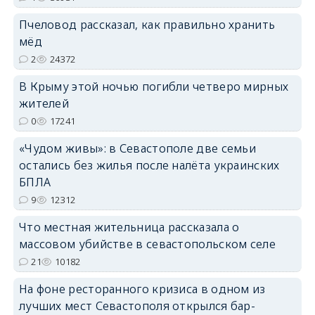
erid: 2SDnjdPjgYS
Пчеловод рассказал, как правильно хранить
мёд
2
24372
В Крыму этой ночью погибли четверо мирных
жителей
erid: 2SDnjdvhGXG
0
17241
«Чудом живы»: в Севастополе две семьи
остались без жилья после налёта украинских
БПЛА
9
12312
Что местная жительница рассказала о
массовом убийстве в севастопольском селе
21
10182
На фоне ресторанного кризиса в одном из
лучших мест Севастополя открылся бар-