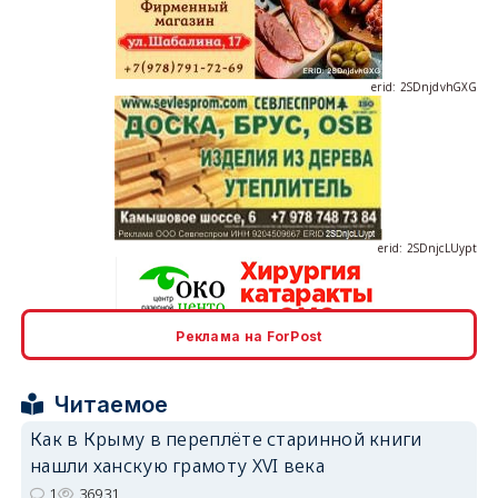
erid: 2SDnjdvhGXG
erid: 2SDnjcLUypt
Реклама на ForPost
erid: 2SDnjcrDNw6
Читаемое
Как в Крыму в переплёте старинной книги
нашли ханскую грамоту XVI века
1
36931