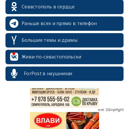
Севастополь в сердце
Раньше всех и прямо в телефон
Большие темы и драмы
erid: 2SDnjcrDNw6
Живи по-севастопольски
ForPost в наушниках
erid: 2SDnjdPjgYS