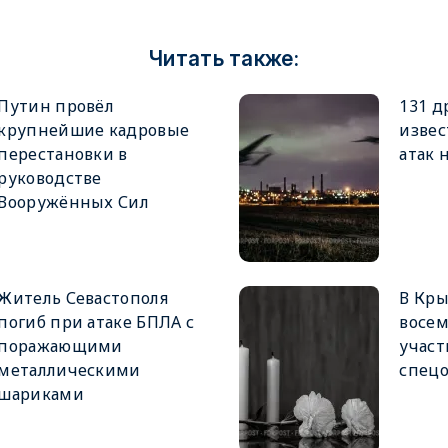
Читать также:
Путин провёл
131 д
крупнейшие кадровые
извес
перестановки в
атак 
руководстве
Вооружённых Сил
Житель Севастополя
В Кры
погиб при атаке БПЛА с
восе
поражающими
учас
металлическими
спец
шариками