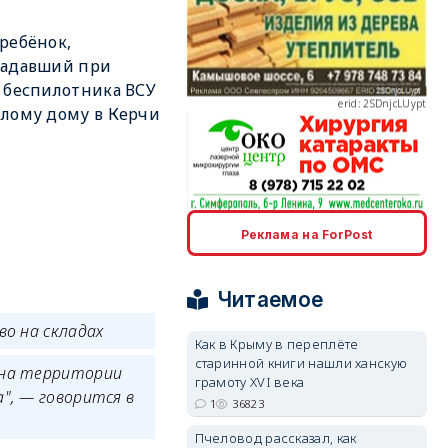
ребёнок,
радавший при
erid: 2SDnjcLUypt
 беспилотника ВСУ
лому дому в Керчи
erid: 2SDnjcrDNw6
Реклама на ForPost
Читаемое
во на складах
Как в Крыму в переплёте
старинной книги нашли ханскую
erid: 2SDnjdPjgYS
 на территории
грамоту XVI века
", — говорится в
1
36823
Пчеловод рассказал, как