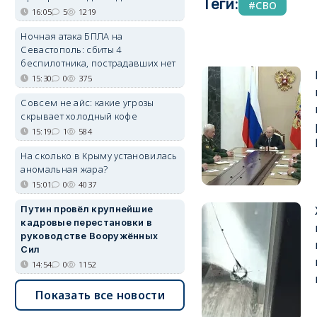
Теги:
СВО
16:05
5
1219
Ночная атака БПЛА на
Севастополь: сбиты 4
беспилотника, пострадавших нет
15:30
0
375
Совсем не айс: какие угрозы
скрывает холодный кофе
15:19
1
584
На сколько в Крыму установилась
аномальная жара?
15:01
0
4037
Путин провёл крупнейшие
кадровые перестановки в
руководстве Вооружённых
Сил
14:54
0
1152
Показать все новости