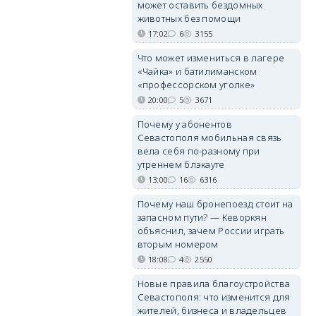
может оставить бездомных
животных без помощи
17:02
6
3155
Что может измениться в лагере
«Чайка» и батилиманском
«профессорском уголке»
20:00
5
3671
Почему у абонентов
Севастополя мобильная связь
вела себя по-разному при
утреннем блэкауте
13:00
16
6316
Почему наш бронепоезд стоит на
запасном пути? — Кеворкян
объяснил, зачем России играть
вторым номером
18:08
4
2550
Новые правила благоустройства
Севастополя: что изменится для
жителей, бизнеса и владельцев