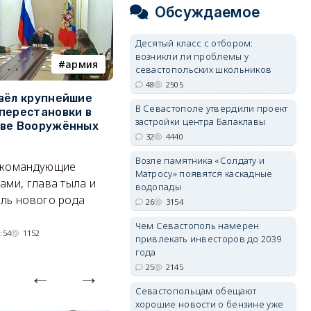
Обсуждаемое
Десятый класс с отбором:
возникли ли проблемы у
армия
Балаклава
севастопольских школьников
48
2505
вёл крупнейшие
В Севастополе утвердили
З
В Севастополе утвердили проект
перестановки в
проект застройки центра
м
застройки центра Балаклавы
тве Вооружённых
Балаклавы
ж
32
4440
Там появится туристический
См
Возле памятника «Солдату и
 командующие
квартал с отелями и
к
Матросу» появятся каскадные
ами, глава тыла и
парковками.
водопады
ль нового рода
26
3154
05/08/2026 08:01
4438
Чем Севастополь намерен
:54
1152
привлекать инвесторов до 2039
года
25
2145
Севастопольцам обещают
хорошие новости о бензине уже