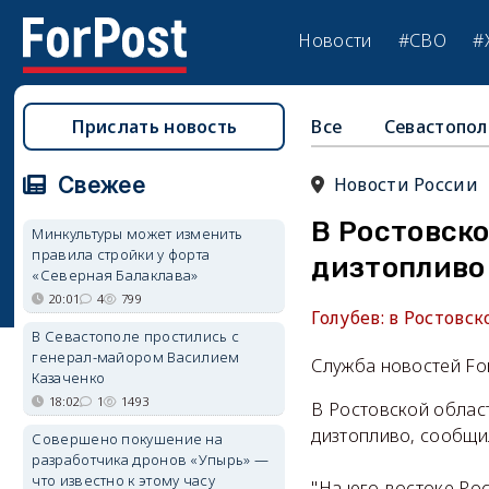
Новости
#СВО
#
Прислать новость
Все
Севастопол
Свежее
Новости России
В Ростовско
Минкультуры может изменить
правила стройки у форта
дизтопливо
«Северная Балаклава»
20:01
4
799
Голубев: в Ростовс
В Севастополе простились с
генерал-майором Василием
Служба новостей Fo
Казаченко
18:02
1
1493
В Ростовской облас
дизтопливо, сообщил
Совершено покушение на
разработчика дронов «Упырь» —
что известно к этому часу
"На юго-востоке Рос