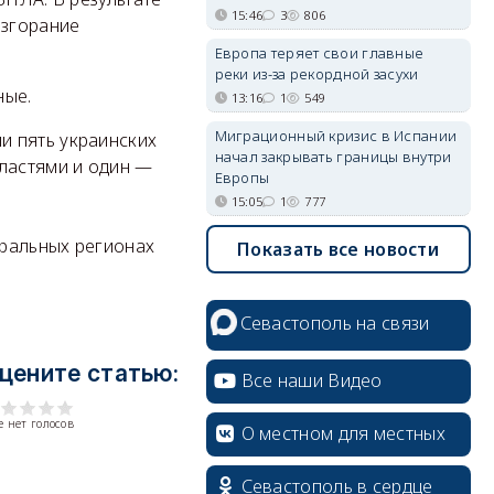
15:46
3
806
озгорание
Европа теряет свои главные
реки из-за рекордной засухи
ные.
13:16
1
549
Миграционный кризис в Испании
и пять украинских
начал закрывать границы внутри
бластями и один —
Европы
15:05
1
777
тральных регионах
Показать все новости
Севастополь на связи
цените статью:
Все наши Видео
 нет голосов
О местном для местных
Севастополь в сердце