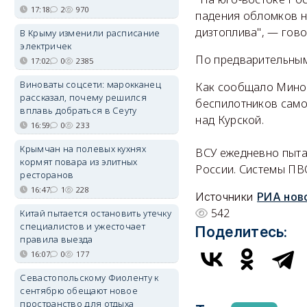
17:18
2
970
падения обломков н
дизтоплива", — гово
В Крыму изменили расписание
электричек
По предварительным
17:02
0
2385
Виноваты соцсети: марокканец
Как сообщало Миноб
рассказал, почему решился
беспилотников само
вплавь добраться в Сеуту
над Курской.
16:59
0
233
Крымчан на полевых кухнях
ВСУ ежедневно пыта
кормят повара из элитных
России. Системы ПВ
ресторанов
16:47
1
228
Источники
РИА нов
542
Китай пытается остановить утечку
специалистов и ужесточает
Поделитесь:
правила выезда
16:07
0
177
Севастопольскому Фиоленту к
сентябрю обещают новое
пространство для отдыха