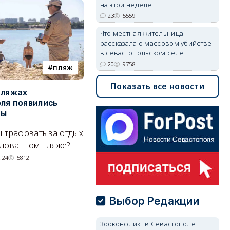
на этой неделе
23
5559
Что местная жительница
рассказала о массовом убийстве
в севастопольском селе
20
9758
пляж
туризм
Показать все новости
пляжах
Двух москвичей на
П
ля появились
сапбордах унесло от берега
о
ры
Крыма на километр в море
б
Е
штрафовать за отдых
Спасатели благополучно
Н
удованном пляже?
вернули туристов обратно на
де
сушу.
:24
5812
29/07/2026 17:03
6370
Выбор Редакции
Зооконфликт в Севастополе