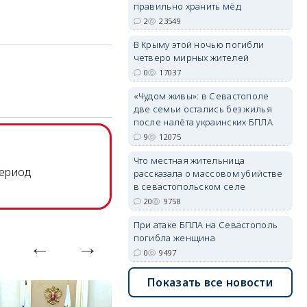
правильно хранить мёд
2
23549
В Крыму этой ночью погибли
erid: 2SDnjdvhGXG
четверо мирных жителей
0
17037
«Чудом живы»: в Севастополе
две семьи остались без жилья
после налёта украинских БПЛА
9
12075
Что местная жительница
период
рассказала о массовом убийстве
в севастопольском селе
20
9758
При атаке БПЛА на Севастополь
погибла женщина
0
9497
Показать все новости