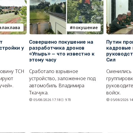
алаклава
покушение
т
Совершено покушение на
Путин про
стройки у
разработчика дронов
кадровые 
«Упырь» — что известно к
руководс
этому часу
Сил
ловину ТСН
Сработало взрывное
Сменились
ируют
устройство, заложенное под
группировк
учей».
автомобиль Владимира
руководите
Ткачука.
войск.
05/08/2026 17:18
970
05/08/2026 14