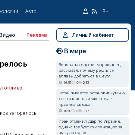
18+
нологии
Авто
Видео
Личный кабинет
Реклама
В мире
орелось
Виноваты соцсети: марокканец
рассказал, почему решился
вплавь добраться в Сеуту
16:59
0
233
изтопливо.
Китай пытается остановить утечку
специалистов и ужесточает
правила выезда
16:07
0
177
мков загорелось
Иран отменил удар по Украине,
однако требует компенсацию за
атаку на судно
БПЛА. В результате