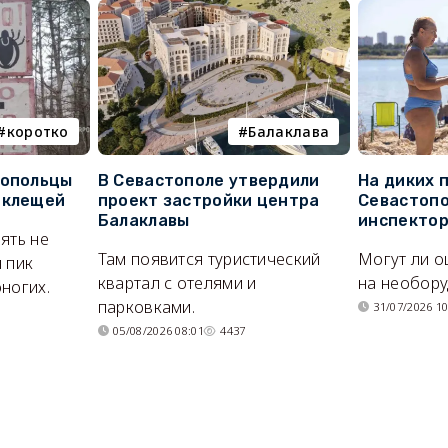
коротко
Балаклава
топольцы
В Севастополе утвердили
На диких 
 клещей
проект застройки центра
Севастопо
Балаклавы
инспекто
ять не
Там появится туристический
Могут ли о
 пик
квартал с отелями и
на необор
ногих.
парковками.
31/07/2026 10
05/08/2026 08:01
4437