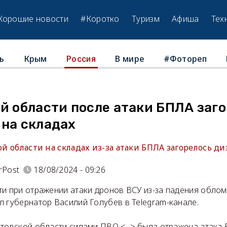
Хорошие новости
#Коротко
Туризм
Афиша
Тех
ь
Крым
В мире
#Фотореп
Россия
й области после атаки БПЛА заг
 на складах
кой области на складах из-за атаки БПЛА загорелось д
rPost
18/08/2024 - 09:26
ти при отражении атаки дронов ВСУ из-за падения обло
 губернатор Василий Голубев в Telegram-канале.
товской области силами ПВО <...> была отражена атака 