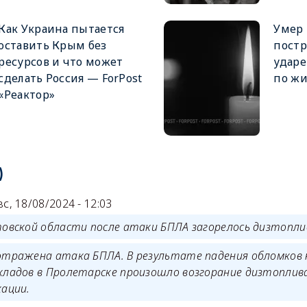
Как Украина пытается
Умер 
оставить Крым без
пост
ресурсов и что может
ударе
сделать Россия — ForPost
по жи
«Реактор»
)
вс, 18/08/2024 - 12:03
товской области после атаки БПЛА загорелось дизтопли
отражена атака БПЛА. В результате падения обломков
кладов в Пролетарске произошло возгорание дизтоплива
кации.