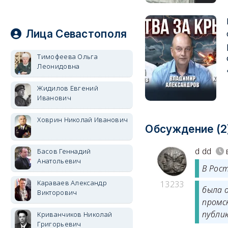
Лица Севастополя
Тимофеева Ольга
Леонидовна
Жидилов Евгений
Иванович
Ховрин Николай Иванович
Обсуждение (2
d dd
Басов Геннадий
Анатольевич
В Рос
Караваев Александр
13233
была 
Викторович
промс
публи
Криванчиков Николай
Григорьевич