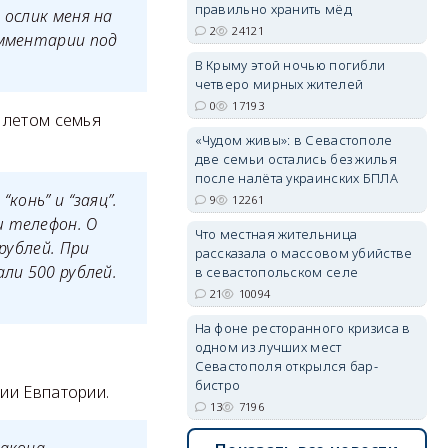
правильно хранить мёд
 ослик меня на
2
24121
омментарии под
В Крыму этой ночью погибли
четверо мирных жителей
erid: 2SDnjdvhGXG
0
17193
 летом семья
«Чудом живы»: в Севастополе
две семьи остались без жилья
после налёта украинских БПЛА
конь” и “заяц”.
9
12261
ш телефон. О
Что местная жительница
рублей. При
рассказала о массовом убийстве
ли 500 рублей.
в севастопольском селе
21
10094
На фоне ресторанного кризиса в
одном из лучших мест
Севастополя открылся бар-
бистро
ии Евпатории.
13
7196