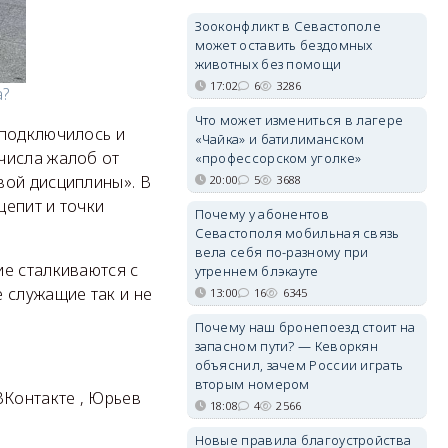
Зооконфликт в Севастополе
может оставить бездомных
животных без помощи
17:02
6
3286
а?
Что может измениться в лагере
 подключилось и
«Чайка» и батилиманском
числа жалоб от
«профессорском уголке»
вой дисциплины». В
20:00
5
3688
щепит и точки
Почему у абонентов
Севастополя мобильная связь
вела себя по-разному при
ие сталкиваются с
утреннем блэкауте
 служащие так и не
13:00
16
6345
Почему наш бронепоезд стоит на
запасном пути? — Кеворкян
объяснил, зачем России играть
вторым номером
Контакте , Юрьев
18:08
4
2566
Новые правила благоустройства