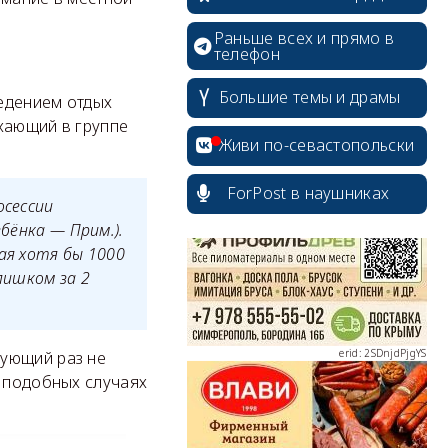
Раньше всех и прямо в
телефон
Большие темы и драмы
едением отдых
erid: 2SDnjcrDNw6
хающий в группе
Живи по-севастопольски
ForPost в наушниках
осессии
бёнка — Прим.).
ая хотя бы 1000
erid: 2SDnjdPjgYS
лишком за 2
дующий раз не
В подобных случаях
erid: 2SDnjdvhGXG