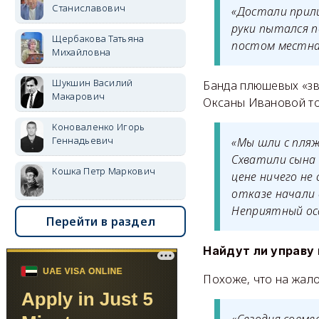
Станиславович
«Достали прили
руки пытался п
Щербакова Татьяна
постом местна
Михайловна
Шукшин Василий
Банда плюшевых «зв
Макарович
Оксаны Ивановой то
Коноваленко Игорь
Геннадьевич
«Мы шли с пляж
Схватили сына 
Кошка Петр Маркович
цене ничего не
отказе начали 
Неприятный оса
Перейти в раздел
Найдут ли управу 
Похоже, что на жал