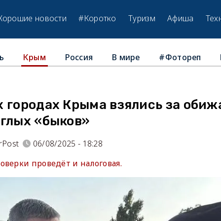
Хорошие новости
#Коротко
Туризм
Афиша
Тех
ь
Россия
В мире
#Фотореп
Крым
х городах Крыма взялись за оби
аглых «быков»
rPost
06/08/2025 - 18:28
оверки проведёт и налоговая.