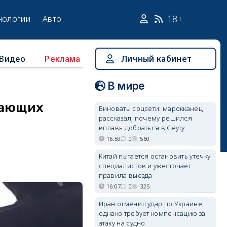
18+
нологии
Авто
Видео
Личный кабинет
Реклама
В мире
жающих
Виноваты соцсети: марокканец
рассказал, почему решился
вплавь добраться в Сеуту
16:59
0
560
Китай пытается остановить утечку
специалистов и ужесточает
правила выезда
16:07
0
325
Иран отменил удар по Украине,
однако требует компенсацию за
атаку на судно