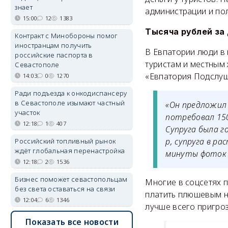
знает
администрации и пол
15:00
12
1383
Тысяча рублей за
Контракт с Минобороны помог
иностранцам получить
В Евпатории люди в
российские паспорта в
туристам и местным
Севастополе
«Евпатория Подслуш
14:03
0
1270
Ради подъезда к онкодиспансеру
в Севастополе изымают частный
«Он предложил 
участок
потребовал 150
12:18
1
407
Супруга была г
р, супруга в р
Российский топливный рынок
ждёт глобальная перенастройка
минуты фоток 
12:18
2
1536
Бизнес поможет севастопольцам
Многие в соцсетях 
без света оставаться на связи
платить плюшевым на
12:04
6
1346
лучше всего пригроз
Показать все новости