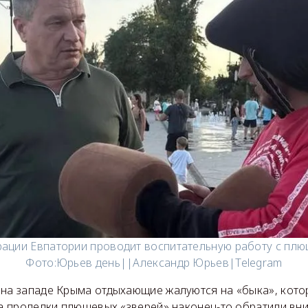
рации Евпатории проводит воспитательную работу с плю
Фото:
Юрьев день||Александр Юрьев|Telegram
 на западе Крыма отдыхающие жалуются на «быка», кото
На проделки плюшевых «зверей» наконец-то обратили вн