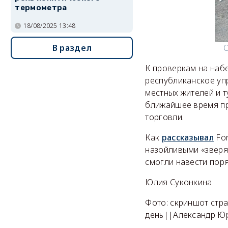
термометра
18/08/2025 13:48
В раздел
О
К проверкам на наб
республиканское уп
местных жителей и 
ближайшее время пр
торговли.
Как
рассказывал
For
назойливыми «зверя
смогли навести поря
Юлия Суконкина
Фото: скриншот стр
день||Александр Ю