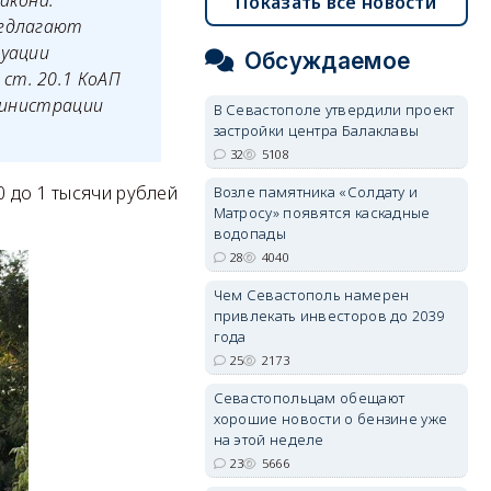
акона.
Показать все новости
редлагают
туации
Обсуждаемое
ст. 20.1 КоАП
дминистрации
В Севастополе утвердили проект
застройки центра Балаклавы
32
5108
0 до 1 тысячи рублей
Возле памятника «Солдату и
Матросу» появятся каскадные
водопады
28
4040
Чем Севастополь намерен
привлекать инвесторов до 2039
года
25
2173
Севастопольцам обещают
хорошие новости о бензине уже
на этой неделе
23
5666