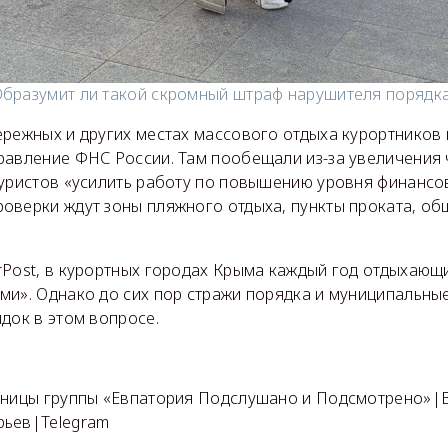
бразумит ли такой скромный штраф нарушителя порядк
ережных и других местах массового отдыха курортников
равление ФНС России. Там пообещали из-за увеличения 
туристов «усилить работу по повышению уровня финансо
оверки ждут зоны пляжного отдыха, пункты проката, об
Post, в курортных городах Крыма каждый год отдыхающ
ми». Однако до сих пор стражи порядка и муниципальные
док в этом вопросе.
аницы группы «Евпатория Подслушано и Подсмотрено»|В
рьев|Telegram