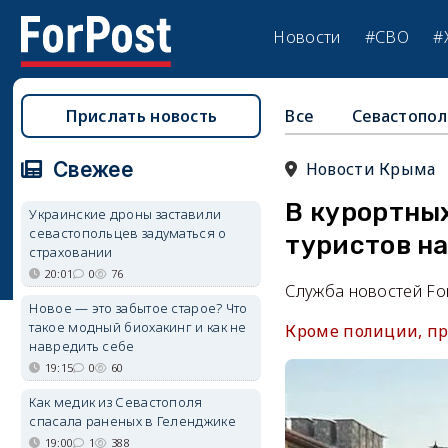
Новости
#СВО
#
Прислать новость
Все
Севастопол
Свежее
Новости Крыма
В курортны
Украинские дроны заставили
севастопольцев задуматься о
туристов н
страховании
20:01
0
76
Служба новостей Fo
Новое — это забытое старое? Что
такое модный биохакинг и как не
Кроме полиции, пр
навредить себе
19:15
0
60
Как медик из Севастополя
спасала раненых в Геленджике
19:00
1
388