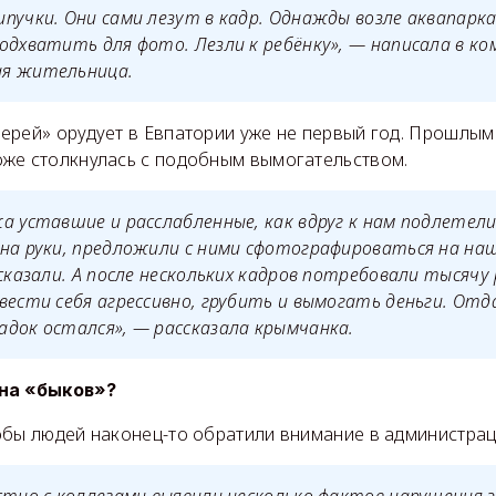
пучки. Они сами лезут в кадр. Однажды возле аквапарка
одхватить для фото. Лезли к ребёнку», — написала в к
я жительница.
ерей» орудует в Евпатории уже не первый год. Прошлым
же столкнулась с подобным вымогательством.
а уставшие и расслабленные, как вдруг к нам подлетели “
на руки, предложили с ними сфотографироваться на на
 сказали. А после нескольких кадров потребовали тысячу 
вести себя агрессивно, грубить и вымогать деньги. Отда
док остался», — рассказала крымчанка.
на «быков»?
обы людей наконец-то обратили внимание в администрац