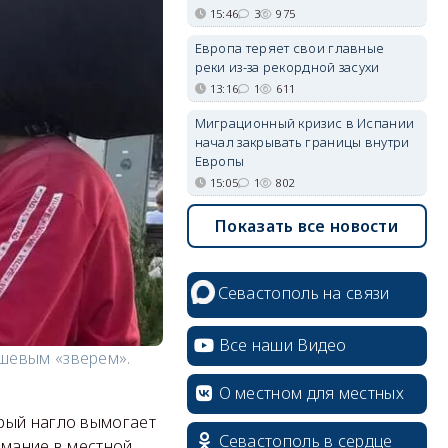
15:46
3
975
Европа теряет свои главные
реки из-за рекордной засухи
13:16
1
611
Миграционный кризис в Испании
начал закрывать границы внутри
Европы
15:05
1
802
Показать все новости
Севастополь на связи
Все наши Видео
шевым «зверем».
О местном для местных
рый нагло вымогает
Севастополь в сердце
имание в местной