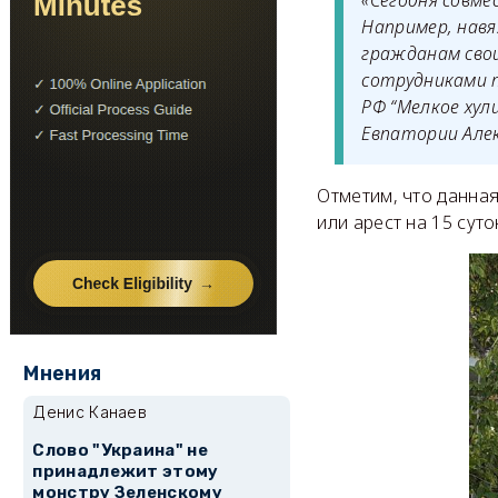
«Сегодня совме
Например, навя
гражданам свои
сотрудниками п
РФ “Мелкое хул
Евпатории Але
Отметим, что данная
или арест на 15 суто
Мнения
Денис Канаев
Слово "Украина" не
принадлежит этому
монстру Зеленскому