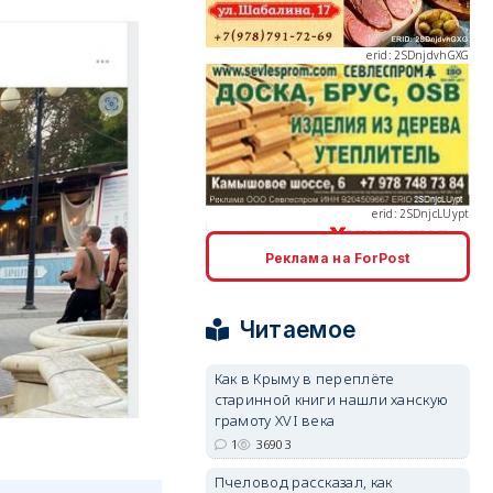
erid: 2SDnjcLUypt
Реклама на ForPost
erid: 2SDnjcrDNw6
Читаемое
Как в Крыму в переплёте
старинной книги нашли ханскую
грамоту XVI века
erid: 2SDnjdPjgYS
1
36903
Пчеловод рассказал, как