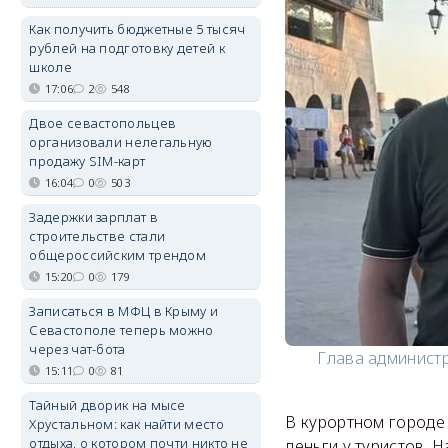
Как получить бюджетные 5 тысяч
рублей на подготовку детей к
школе
17:06
2
548
Двое севастопольцев
организовали нелегальную
продажу SIM-карт
16:04
0
503
Задержки зарплат в
строительстве стали
общероссийским трендом
15:20
0
179
Записаться в МФЦ в Крыму и
Севастополе теперь можно
через чат-бота
Глава админист
15:11
0
81
Тайный дворик на мысе
В курортном городе
Хрустальном: как найти место
отдыха, о котором почти никто не
деньги у туристов. 