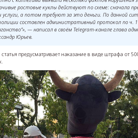
стно с коллегами выявили несколько фактов нарушения з
зчивые ростовые куклы действуют по схеме: сначала п
 услуги, а потом требуют за это деньги. По данной си
олиции составлен административный протокол по ч. 1 
иганство”», — написал в своём Telegram-канале глава а
ксандр Юрьев.
 статья предусматривает наказание в виде штрафа от 50
к.