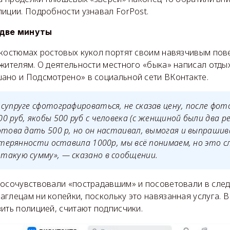
иции. Подробности узнавал ForPost.
 две минуты
 костюмах ростовых кукол портят своим навязчивым пов
 жителям. О деятельности местного «быка» написал отды
ано и Подсмотрено» в социальной сети ВКонтакте.
супруге сфотографироваться, не сказав цену, после фот
0 руб, якобы 500 руб с человека (c женщиной были два ре
отова дать 500 р, но он настаивал, вымогая и выпрашив
астерянности оставила 1000р, мы всё понимаем, но это с
такую сумму», — сказано в сообщении.
посочувствовали «пострадавшим» и посоветовали в сле
глецам ни копейки, поскольку это навязанная услуга. 
ить полицией, считают подписчики.