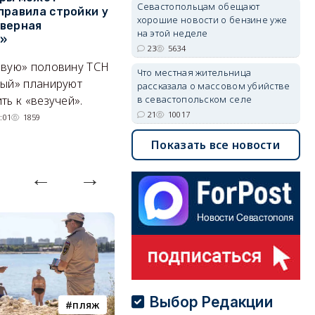
Севастопольцам обещают
правила стройки у
разработчика дронов
к
хорошие новости о бензине уже
верная
«Упырь» — что известно к
р
на этой неделе
а»
этому часу
С
23
5634
ивую» половину ТСН
Сработало взрывное
С
Что местная жительница
ный» планируют
устройство, заложенное под
гр
рассказала о массовом убийстве
в севастопольском селе
ть к «везучей».
автомобиль Владимира
р
21
10017
Ткачука.
во
:01
1859
05/08/2026 17:18
1666
Показать все новости
Выбор Редакции
пляж
туризм