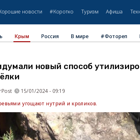
Хорошие новости
#Коротко
Туризм
Афиша
Тех
ь
Россия
В мире
#Фотореп
Крым
идумали новый способ утилизиро
 ёлки
rPost
15/01/2024 - 09:19
евьями угощают нутрий и кроликов.