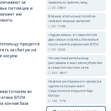
лачивают за
правильно хранить мёд
вье питомцев и
2
23923
поможет им
В Крыму этой ночью погибли
erid: 2SDnjdvhGXG
номить
четверо мирных жителей
0
17149
«Чудом живы»: в Севастополе
две семьи остались без жилья
топольцу придется
после налёта украинских БПЛА
тить за сбитую на
9
12232
е косулю
Что местная жительница
рассказала о массовом убийстве
в севастопольском селе
21
10017
На фоне ресторанного кризиса в
одном из лучших мест
Севастополя открылся бар-
евастополем во
бистро
 атаки БПЛА
13
7176
ла конная база