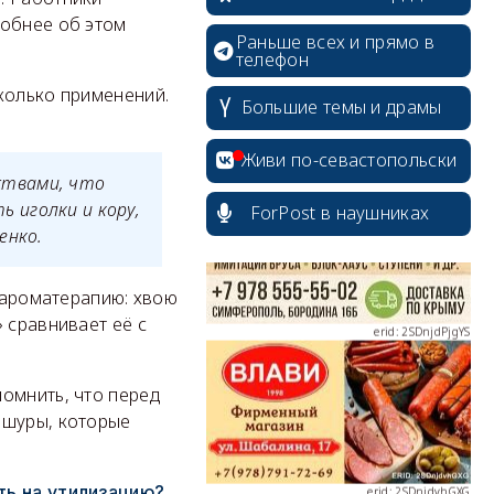
робнее об этом
Раньше всех и прямо в
телефон
колько применений.
Большие темы и драмы
erid: 2SDnjcrDNw6
Живи по-севастопольски
ствами, что
 иголки и кору,
ForPost в наушниках
енко.
erid: 2SDnjdPjgYS
и ароматерапию: хвою
 сравнивает её с
омнить, что перед
ишуры, которые
erid: 2SDnjdvhGXG
ать на утилизацию?