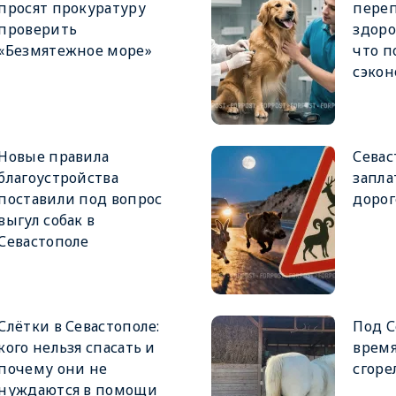
просят прокуратуру
переп
проверить
здоро
«Безмятежное море»
что 
сэко
Новые правила
Севас
благоустройства
запла
поставили под вопрос
дорог
выгул собак в
Севастополе
Слётки в Севастополе:
Под С
кого нельзя спасать и
время
почему они не
сгоре
нуждаются в помощи