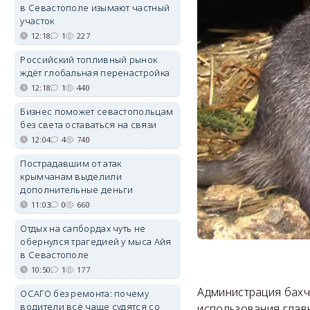
в Севастополе изымают частный
участок
12:18
1
227
Российский топливный рынок
ждёт глобальная перенастройка
12:18
1
440
Бизнес поможет севастопольцам
без света оставаться на связи
12:04
4
740
Пострадавшим от атак
крымчанам выделили
дополнительные деньги
11:03
0
660
Отдых на сапбордах чуть не
обернулся трагедией у мыса Айя
в Севастополе
10:50
1
177
Администрация бахч
ОСАГО без ремонта: почему
водители всё чаще судятся со
использования глав