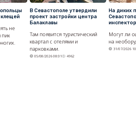
топольцы
В Севастополе утвердили
На диких 
 клещей
проект застройки центра
Севастопо
Балаклавы
инспекто
ять не
Там появится туристический
Могут ли о
 пик
квартал с отелями и
на необор
ногих.
парковками.
31/07/2026 10
05/08/2026 08:01
4962