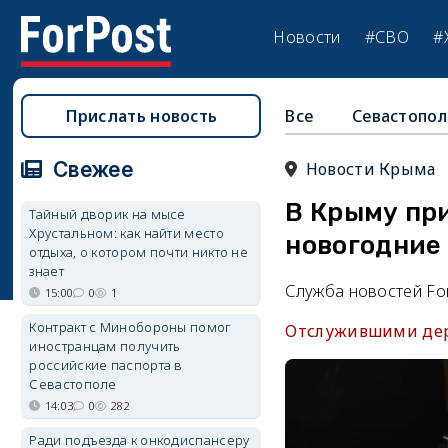
Новости
#СВО
#
Прислать новость
Все
Севастопол
Свежее
Новости Крыма
В Крыму пр
Тайный дворик на мысе
Хрустальном: как найти место
новогодние
отдыха, о котором почти никто не
знает
Служба новостей Fo
15:00
0
1
Контракт с Минобороны помог
Отслужившими дер
иностранцам получить
российские паспорта в
Севастополе
14:03
0
282
Ради подъезда к онкодиспансеру