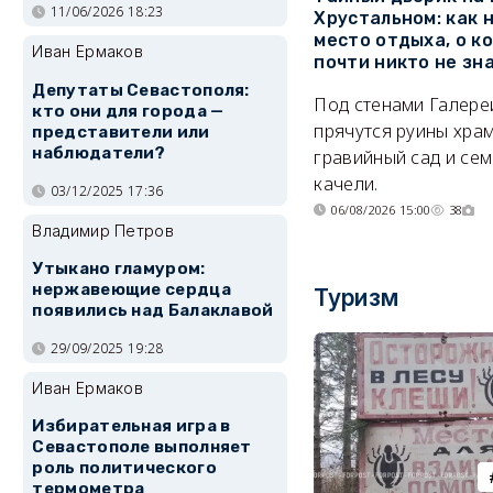
11/06/2026 18:23
Хрустальном: как 
место отдыха, о к
Иван Ермаков
почти никто не зн
Депутаты Севастополя:
Под стенами Галере
кто они для города —
прячутся руины храм
представители или
наблюдатели?
гравийный сад и се
качели.
03/12/2025 17:36
06/08/2026 15:00
38
Владимир Петров
Утыкано гламуром:
нержавеющие сердца
Туризм
появились над Балаклавой
29/09/2025 19:28
Иван Ермаков
Избирательная игра в
Севастополе выполняет
роль политического
термометра