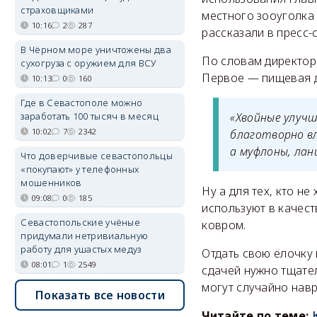
страховщиками
местного зооуголка
10:16
2
287
рассказали в пресс
В Чёрном море уничтожены два
По словам директор
сухогруза с оружием для ВСУ
Первое — пищевая д
10:13
0
160
Где в Севастополе можно
заработать 100 тысяч в месяц
«Хвойные улуч
10:02
7
2342
благотворно в
а муфлоны, лан
Что доверчивые севастопольцы
«покупают» у телефонных
мошенников
Ну а для тех, кто н
09:08
0
185
используют в качест
Севастопольские учёные
ковром.
придумали нетривиальную
работу для ушастых медуз
Отдать свою ёлочку
08:01
1
2549
сдачей нужно тщате
могут случайно нав
Показать все новости
Читайте по теме: