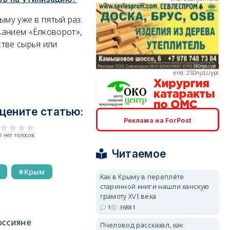
ыму уже в пятый раз.
ванием «Ёлковорот»,
тве сырья или
erid: 2SDnjcLUypt
цените статью:
erid: 2SDnjcrDNw6
Реклама на ForPost
 нет голосов
Читаемое
й
Крым
Как в Крыму в переплёте
старинной книги нашли ханскую
erid: 2SDnjdPjgYS
грамоту XVI века
1
36881
оссияне
Пчеловод рассказал, как