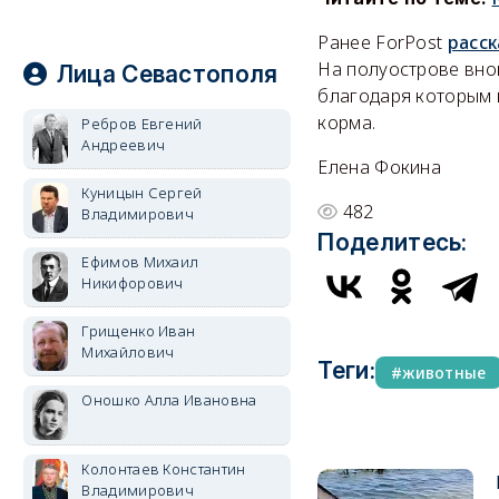
Ранее ForPost
расс
На полуострове вно
Лица Севастополя
благодаря которым 
корма.
Ребров Евгений
Андреевич
Елена Фокина
Куницын Сергей
482
Владимирович
Поделитесь:
Ефимов Михаил
Никифорович
Грищенко Иван
Михайлович
Теги:
животные
Оношко Алла Ивановна
Колонтаев Константин
Владимирович