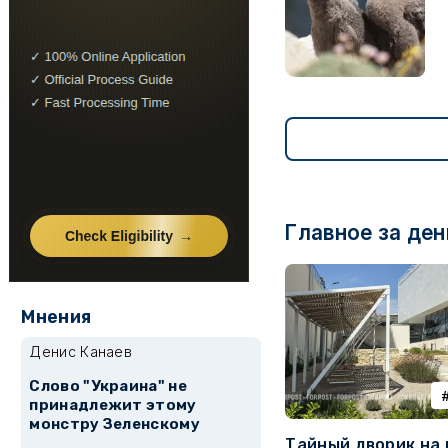
Главное за ден
Мнения
Денис Канаев
Слово "Украина" не
принадлежит этому
монстру Зеленскому
Тайный дворик на