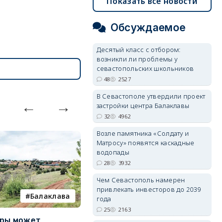
Показать все новости
Обсуждаемое
Десятый класс с отбором:
возникли ли проблемы у
севастопольских школьников
48
2527
В Севастополе утвердили проект
застройки центра Балаклавы
32
4962
Возле памятника «Солдату и
Матросу» появятся каскадные
водопады
28
3932
Чем Севастополь намерен
привлекать инвесторов до 2039
Балаклава
покушение
года
25
2163
уры может
Совершено покушение на
П