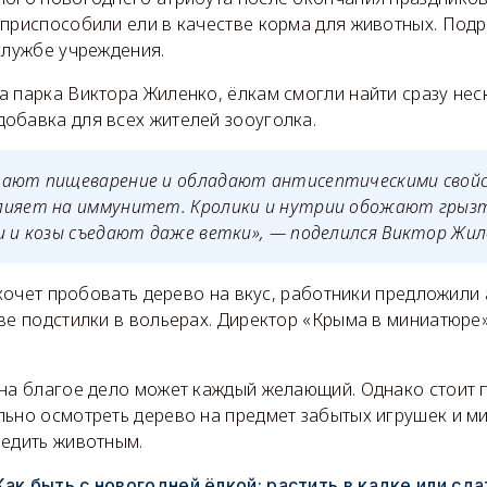
 приспособили ели в качестве корма для животных. Под
-службе учреждения.
а парка Виктора Жиленко, ёлкам смогли найти сразу нес
обавка для всех жителей зооуголка.
шают пищеварение и обладают антисептическими свой
лияет на иммунитет. Кролики и нутрии обожают грызть
и и козы съедают даже ветки», — поделился Виктор Жил
е хочет пробовать дерево на вкус, работники предложил
ве подстилки в вольерах. Директор «Крыма в миниатюре»
 на благое дело может каждый желающий. Однако стоит п
льно осмотреть дерево на предмет забытых игрушек и м
редить животным.
Как быть с новогодней ёлкой: растить в кадке или сд