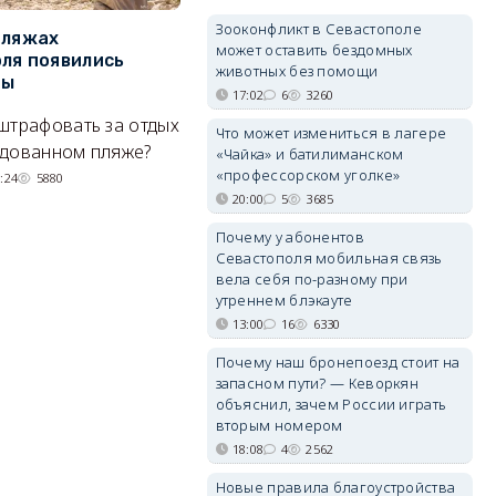
Зооконфликт в Севастополе
пляжах
Двух москвичей на
П
может оставить бездомных
ля появились
сапбордах унесло от берега
о
животных без помощи
ры
Крыма на километр в море
б
17:02
6
3260
Е
штрафовать за отдых
Спасатели благополучно
Что может измениться в лагере
Н
удованном пляже?
вернули туристов обратно на
«Чайка» и батилиманском
де
«профессорском уголке»
сушу.
:24
5880
20:00
5
3685
29/07/2026 17:03
6375
Почему у абонентов
Севастополя мобильная связь
вела себя по-разному при
утреннем блэкауте
13:00
16
6330
Почему наш бронепоезд стоит на
запасном пути? — Кеворкян
объяснил, зачем России играть
вторым номером
18:08
4
2562
Новые правила благоустройства