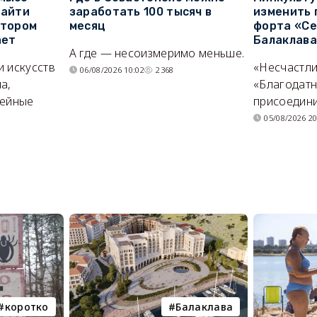
найти
заработать 100 тысяч в
изменить 
отором
месяц
форта «Се
ает
Балаклав
А где — несоизмеримо меньше.
и искусств
«Несчастл
06/08/2026 10:02
2368
а,
«Благодат
мейные
присоедини
05/08/2026 20
коротко
Балаклава