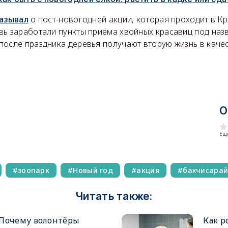
казывал
о пост-новогодней акции, которая проходит в Кр
вь заработали пункты приёма хвойных красавиц под наз
после праздника деревья получают вторую жизнь в качес
О
Еще
зоопарк
Новый год
акция
бахчисара
Читать также:
Почему волонтёры
Как р