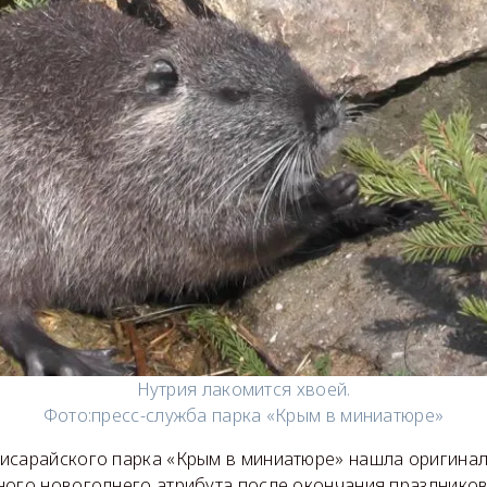
Нутрия лакомится хвоей.
Фото:
пресс-служба парка «Крым в миниатюре»
исарайского парка «Крым в миниатюре» нашла оригина
ного новогоднего атрибута после окончания праздников