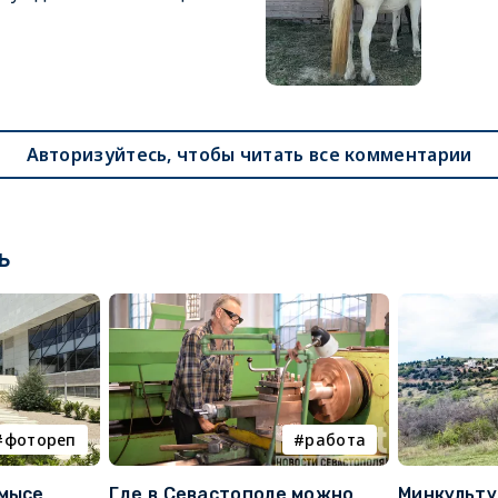
Авторизуйтесь, чтобы читать все комментарии
ь
фотореп
работа
 мысе
Где в Севастополе можно
Минкульт