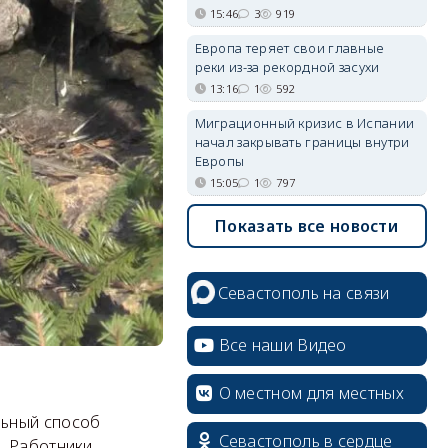
15:46
3
919
Европа теряет свои главные
реки из-за рекордной засухи
13:16
1
592
Миграционный кризис в Испании
начал закрывать границы внутри
Европы
15:05
1
797
Показать все новости
Севастополь на связи
Все наши Видео
О местном для местных
льный способ
Севастополь в сердце
. Работники