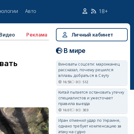
18+
нологии
Авто
Видео
Личный кабинет
Реклама
В мире
вать
Виноваты соцсети: марокканец
рассказал, почему решился
вплавь добраться в Сеуту
16:59
0
512
Китай пытается остановить утечку
специалистов и ужесточает
правила выезда
16:07
0
303
Иран отменил удар по Украине,
однако требует компенсацию за
атаку на судно