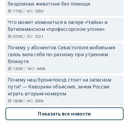
бездомных животных без помощи
17:02
6
3350
Что может измениться в лагере «Чайка» и
батилиманском «профессорском уголке»
20:00
5
3721
Почему у абонентов Севастополя мобильная
связь вела себя по-разному при утреннем
блэкауте
13:00
16
6406
Почему наш бронепоезд стоит на запасном
пути? — Кеворкян объяснил, зачем России
играть вторым номером
18:08
4
2606
Показать все новости