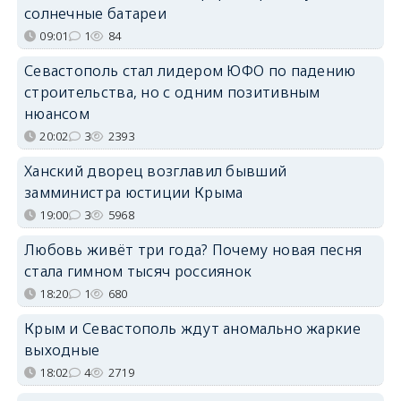
солнечные батареи
09:01
1
84
Севастополь стал лидером ЮФО по падению
строительства, но с одним позитивным
нюансом
20:02
3
2393
Ханский дворец возглавил бывший
замминистра юстиции Крыма
19:00
3
5968
Любовь живёт три года? Почему новая песня
стала гимном тысяч россиянок
18:20
1
680
Крым и Севастополь ждут аномально жаркие
выходные
18:02
4
2719