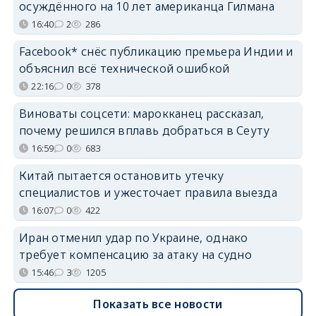
осуждённого на 10 лет американца Гилмана
16:40
2
286
Facebook* снёс публикацию премьера Индии и
объяснил всё технической ошибкой
22:16
0
378
Виноваты соцсети: марокканец рассказал,
почему решился вплавь добраться в Сеуту
16:59
0
683
Китай пытается остановить утечку
специалистов и ужесточает правила выезда
16:07
0
422
Иран отменил удар по Украине, однако
требует компенсацию за атаку на судно
15:46
3
1205
Показать все новости