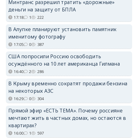
Минтранс разрешил тратить «дорожные»
деньги на защиту от БПЛА
17:18
1
222
В Алупке планируют установить памятник
именитому фотографу
17:05
0
387
США попросили Россию освободить
осуждённого на 10 лет американца Гилмана
16:40
2
286
В Крыму временно сократят продажи бензина
на некоторых АЗС
16:29
0
304
Прямой эфир «ЕСТЬ ТЕМА». Почему россияне
мечтают жить в частных домах, но остаются в
квартирах?
16:00
1
597