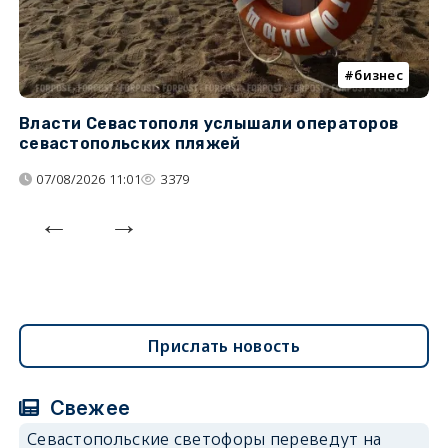
бизнес
Власти Севастополя услышали операторов
П
севастопольских пляжей
о
07/08/2026 11:01
3379
Прислать новость
Свежее
Севастопольские светофоры переведут на