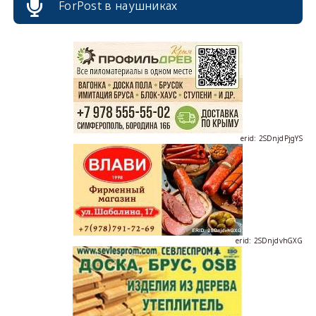
ForPost в наушниках
erid: 2SDnjdPjgYS
erid: 2SDnjdvhGXG
erid: 2SDnjcLUypt