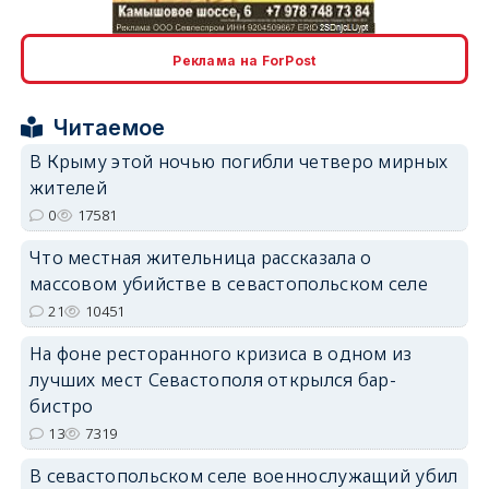
Реклама на ForPost
Читаемое
erid: 2SDnjcrDNw6
В Крыму этой ночью погибли четверо мирных
жителей
0
17581
Что местная жительница рассказала о
массовом убийстве в севастопольском селе
erid: 2SDnjdPjgYS
21
10451
На фоне ресторанного кризиса в одном из
лучших мест Севастополя открылся бар-
бистро
13
7319
erid: 2SDnjdvhGXG
В севастопольском селе военнослужащий убил