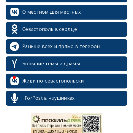
О местном для местных
Севастополь в сердце
Раньше всех и прямо в телефон
Большие темы и драмы
Живи по-севастопольски
ForPost в наушниках
erid: 2SDnjcrDNw6