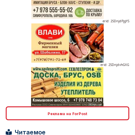
erid: 2SDnjdPjgYS
erid: 2SDnjdvhGXG
erid: 2SDnjcLUypt
Реклама на ForPost
Читаемое