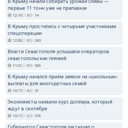
В Крыму начали собирать урожай сливы —
первые 11 тонн уже на прилавках
12:10
0
14
В Крыму простились с четырьмя участниками
спецоперации
12:00
0
243
Власти Севастополя услышали операторов
севастопольских пляжей
11:01
0
565
В Крыму начался приём заявок на «школьные»
выплаты для многодетных семей
10:17
0
37
Экономисты назвали курс доллара, который
ждут в сентябре
10:17
2
576
Губернатор Севастополя рассказал о