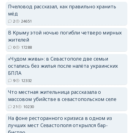
erid: 2SDnjcrDNw6
Пчеловод рассказал, как правильно хранить
мёд
2
24651
В Крыму этой ночью погибли четверо мирных
жителей
0
17288
erid: 2SDnjdPjgYS
«Чудом живы»: в Севастополе две семьи
остались без жилья после налёта украинских
БПЛА
9
12332
erid: 2SDnjdvhGXG
Что местная жительница рассказала о
массовом убийстве в севастопольском селе
21
10230
На фоне ресторанного кризиса в одном из
лучших мест Севастополя открылся бар-
бистро