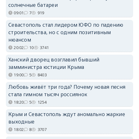
солнечные батареи
09:01
7
919
Севастополь стал лидером ЮФО по падению
строительства, но с одним позитивным
нюансом
20:02
10
3741
Ханский дворец возглавил бывший
замминистра юстиции Крыма
19:00
5
8403
Любовь живёт три года? Почему новая песня
стала гимном тысяч россиянок
18:20
5
1254
Крым и Севастополь ждут аномально жаркие
выходные
18:02
8
3707