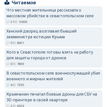
Читаемое
erid: 2SDnjcrDNw6
Что местная жительница рассказала о
массовом убийстве в севастопольском селе
21
10605
Ханский дворец возглавил бывший
замминистра юстиции Крыма
erid: 2SDnjdPjgYS
5
8401
Кого в Севастополе готовы взять на работу
для защиты города от дронов
0
7869
В севастопольском селе военнослужащий убил
erid: 2SDnjdvhGXG
военного и мирных жителей
4
7295
Крымчанин печатал боевые дроны для СБУ на
3D-принтере в своей квартире
2
6529