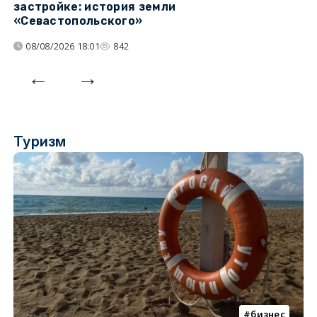
застройке: история земли
н
«Севастопольского»
п
08/08/2026 18:01
842
Туризм
бизнес