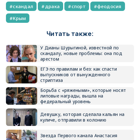
скандал
драка
спорт
феодосия
Крым
Читать также:
У Дианы Шурыгиной, известной по
скандалу, новые проблемы: она под
арестом
ЕГЭ по правилам и без: как спасти
выпускников от вынужденного
стриптиза
Борьба с «ряжеными», которые носят
липовые награды, вышла на
федеральный уровень
Девушку, которая сделала кальян на
куличе, отправили в колонию
Звезда Первого канала Анастасия