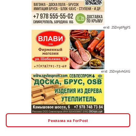
erid: 2SDnjdPjgYS
erid: 2SDnjdvhGXG
erid: 2SDnjcLUypt
Реклама на ForPost