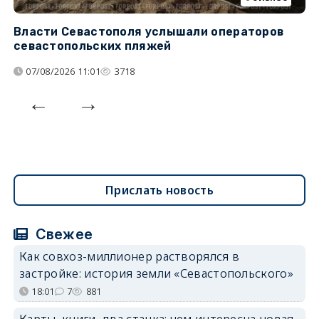
Власти Севастополя услышали операторов
П
севастопольских пляжей
о
07/08/2026 11:01
3718
Прислать новость
Свежее
Как совхоз-миллионер растворялся в
застройке: история земли «Севастопольского»
18:01
7
881
Карты, книги, два станка: чем интересна новая