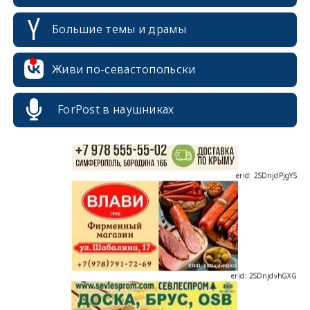
Большие темы и драмы
erid: 2SDnjcrDNw6
Живи по-севастопольски
ForPost в наушниках
erid: 2SDnjdPjgYS
erid: 2SDnjdvhGXG