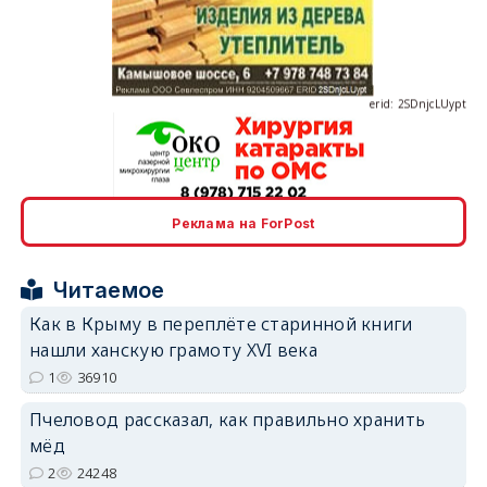
erid: 2SDnjcLUypt
Реклама на ForPost
erid: 2SDnjcrDNw6
Читаемое
Как в Крыму в переплёте старинной книги
нашли ханскую грамоту XVI века
1
36910
erid: 2SDnjdPjgYS
Пчеловод рассказал, как правильно хранить
мёд
2
24248