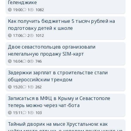
Геленджике
19:00
1
1082
Как получить бюджетные 5 тысяч рублей на
подготовку детей к школе
17:06
2
1012
Двое севастопольцев организовали
нелегальную продажу SIM-карт
16:04
0
746
Задержки зарплат в строительстве стали
общероссийским трендом
15:20
1
262
Записаться в МФЦ в Крыму и Севастополе
теперь можно через чат-бота
15:11
1
103
Тайный дворик на мысе Хрустальном: как
найти место отдыха, о котором почти никто не