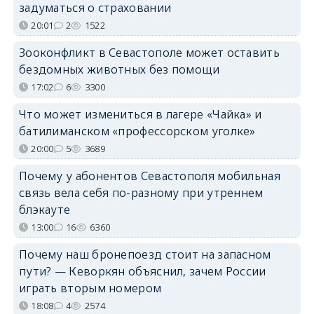
задуматься о страховании
20:01
2
1522
Зооконфликт в Севастополе может оставить
бездомных животных без помощи
17:02
6
3300
Что может измениться в лагере «Чайка» и
батилиманском «профессорском уголке»
20:00
5
3689
Почему у абонентов Севастополя мобильная
связь вела себя по-разному при утреннем
блэкауте
13:00
16
6360
Почему наш бронепоезд стоит на запасном
пути? — Кеворкян объяснил, зачем России
играть вторым номером
18:08
4
2574