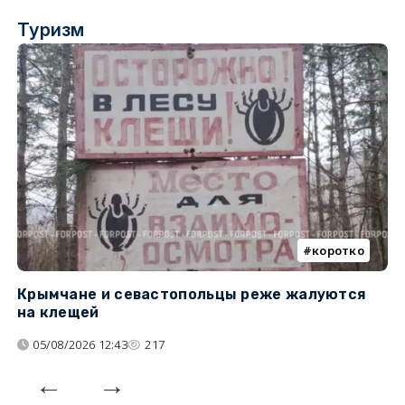
Туризм
коротко
Крымчане и севастопольцы реже жалуются
В
на клещей
ц
05/08/2026 12:43
217