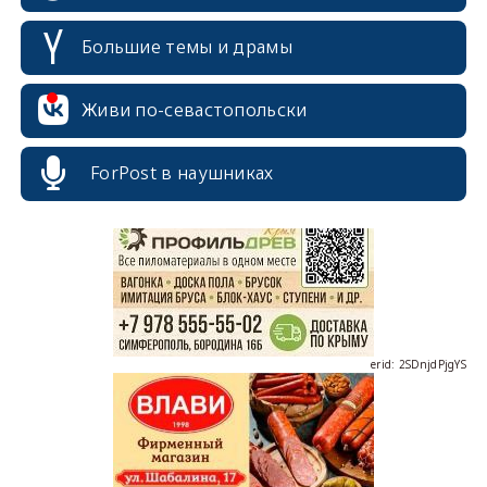
Большие темы и драмы
Живи по-севастопольски
erid: 2SDnjcrDNw6
ForPost в наушниках
erid: 2SDnjdPjgYS
erid: 2SDnjdvhGXG