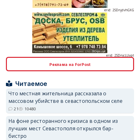
erid: 2SDnjcLUypt
Реклама на ForPost
erid: 2SDnjcrDNw6
Читаемое
Что местная жительница рассказала о
массовом убийстве в севастопольском селе
21
10480
На фоне ресторанного кризиса в одном из
erid: 2SDnjdPjgYS
лучших мест Севастополя открылся бар-
бистро