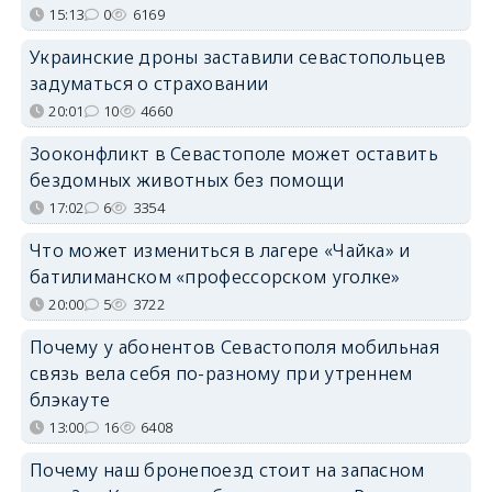
15:13
0
6169
Украинские дроны заставили севастопольцев
задуматься о страховании
20:01
10
4660
Зооконфликт в Севастополе может оставить
бездомных животных без помощи
17:02
6
3354
Что может измениться в лагере «Чайка» и
батилиманском «профессорском уголке»
20:00
5
3722
Почему у абонентов Севастополя мобильная
связь вела себя по-разному при утреннем
блэкауте
13:00
16
6408
Почему наш бронепоезд стоит на запасном