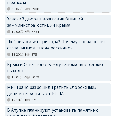
нюансом
20:02
7
2908
Ханский дворец возглавил бывший
замминистра юстиции Крыма
19:00
5
6734
Любовь живёт три года? Почему новая песня
стала гимном тысяч россиянок
18:20
3
873
Крым и Севастополь ждут аномально жаркие
выходные
18:02
4
3079
Минтранс разрешил тратить «дорожные»
деньги на защиту от БПЛА
17:18
1
271
В Алупке планируют установить памятник