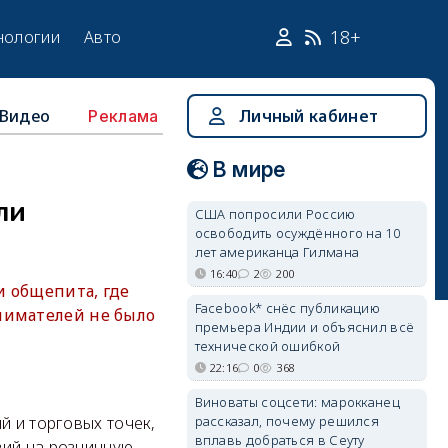
18+
нологии
Авто
Видео
Личный кабинет
Реклама
В мире
ли
США попросили Россию
освободить осуждённого на 10
лет американца Гилмана
16:40
2
200
и общепита, где
Facebook* снёс публикацию
нимателей не было
премьера Индии и объяснил всё
технической ошибкой
22:16
0
368
Виноваты соцсети: марокканец
рассказал, почему решился
й и торговых точек,
вплавь добраться в Сеуту
зий на розничную