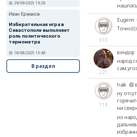
29/09/2025 19:28
нашлась
Иван Ермаков
Eugenn
Избирательная игра в
Точно)))
Севастополе выполняет
роль политического
610
термометра
вендор
18/08/2025 13:48
народ с
В раздел
сам,угос
221
halk
ну отсу
горячит
114
ни свер
но наро
дальнев
избранн