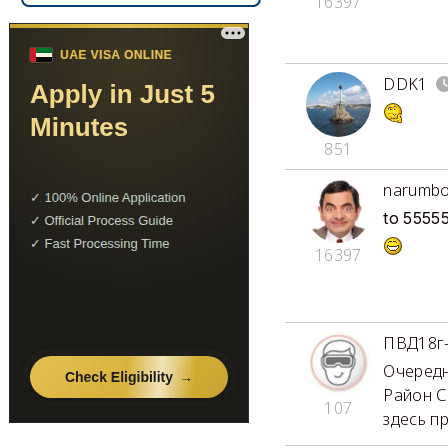
16397
DDK1
851
narumbo
to 5555
16397
ПВД18г
Очередн
Район С
107
здесь п