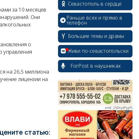
Севастополь в сердце
нами за 10 месяцев
вонарушений. Они
Раньше всех и прямо в
телефон
 алкогольных
Большие темы и драмы
erid: 2SDnjcrDNw6
тановления о
Живи по-севастопольски
го управления
ForPost в наушниках
ся на 26,5 миллиона
учение лицензии на
erid: 2SDnjdPjgYS
цените статью:
erid: 2SDnjdvhGXG