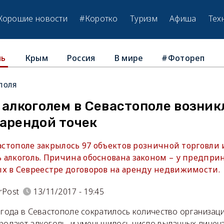
Хорошие новости
#Коротко
Туризм
Афиша
Тех
Крым
Россия
В мире
#Фотореп
ль
поля
 алкоголем в Севастополе возник
 арендой точек
вастополе закрылось 97 объектов розничной торговли 
 алкоголь. Причина обоснована законом – у предпри
х в Севреестре договоров на аренду недвижимости.
rPost
13/11/2017 - 19:45
 года в Севастополе сократилось количество организаци
продают алкоголь, и уменьшилось число выданных лицен