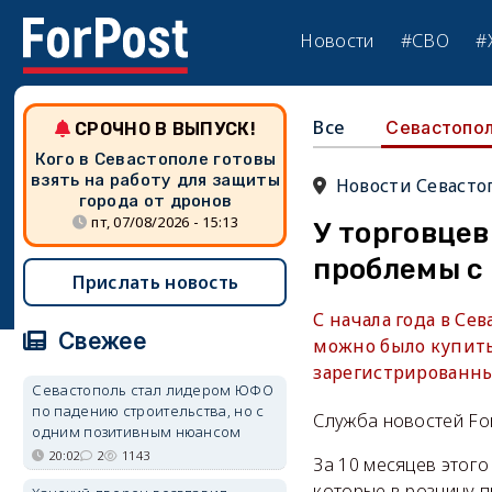
Новости
#СВО
#
Все
Севастопо
СРОЧНО В ВЫПУСК!
Кого в Севастополе готовы
взять на работу для защиты
Новости Севасто
города от дронов
пт, 07/08/2026 - 15:13
У торговцев
проблемы с
Прислать новость
С начала года в Се
Свежее
можно было купить
зарегистрированны
Севастополь стал лидером ЮФО
по падению строительства, но с
Служба новостей Fo
одним позитивным нюансом
20:02
2
1143
За 10 месяцев этого
которые в розницу 