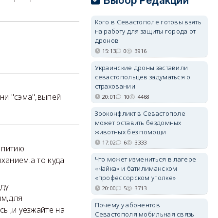
Выбор Редакции
Кого в Севастополе готовы взять
на работу для защиты города от
дронов
15:13
0
3916
Украинские дроны заставили
севастопольцев задуматься о
страховании
ни "сэма",выпей
20:01
10
4468
Зооконфликт в Севастополе
может оставить бездомных
животных без помощи
17:02
6
3333
к питию
Что может измениться в лагере
ханием.а то куда
«Чайка» и батилиманском
«профессорском уголке»
оду
20:00
5
3713
ым,для
Почему у абонентов
сь ,и уезжайте на
Севастополя мобильная связь