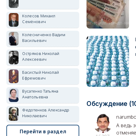
Колесов Михаил
Семёнович
Колесниченко Вадим
Васильевич
Остряков Николай
Алексеевич
Басистый Николай
Ефремович
Вусатенко Татьяна
Анатольевна
Обсуждение (1
Федотенков Александр
Николаевич
narumbo
А ведь 
Перейти в раздел
отменяе