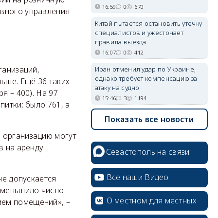
16:59
0
670
авного управления
Китай пытается остановить утечку
специалистов и ужесточает
правила выезда
16:07
0
412
ганизаций,
Иран отменил удар по Украине,
однако требует компенсацию за
ьше. Ещё 36 таких
атаку на судно
я – 400). На 97
15:46
3
1194
питки: было 761, а
Показать все новости
 организацию могут
в на аренду
Севастополь на связи
Все наши Видео
не допускается
 уменьшило число
О местном для местных
ием помещений», –