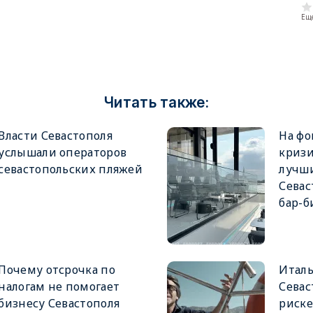
Еще
Читать также:
Власти Севастополя
На фо
услышали операторов
кризи
севастопольских пляжей
лучш
Севас
бар-б
Почему отсрочка по
Италь
налогам не помогает
Севас
бизнесу Севастополя
риске