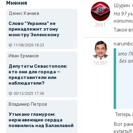
Мнения
Шурин
На 97 у
Денис Канаев
напитки
Слово "Украина" не
2651
принадлежит этому
Такое в
монстру Зеленскому
narumbo
11/06/2026 18:23
это П
Иван Ермаков
Без ал
16397
Депутаты Севастополя:
кто они для города —
представители или
наблюдатели?
03/12/2025 17:36
Владимир Петров
Теперь 
Утыкано гламуром:
нержавеющие сердца
Вот ран
появились над Балаклавой
купить!