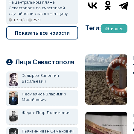
На центральном пляже
Севастополя по счастливой
случайности спасли женщину
13:38
0
2579
Теги:
бизнес
Показать все новости
Лица Севастополя
Ходырев Валентин
Васильевич
Несмеянов Владимир
Михайлович
Жерве Петр Любимович
Пьянзин Иван Семёнович