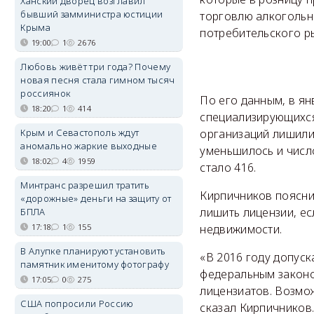
Ханский дворец возглавил
бывший замминистра юстиции
торговлю алкогольн
Крыма
потребительского р
19:00
1
2676
Любовь живёт три года? Почему
новая песня стала гимном тысяч
россиянок
По его данным, в ян
18:20
1
414
специализирующихся 
Крым и Севастополь ждут
организаций лишилис
аномально жаркие выходные
уменьшилось и число
18:02
4
1959
стало 416.
Минтранс разрешил тратить
Кирпичников поясни
«дорожные» деньги на защиту от
лишить лицензии, ес
БПЛА
17:18
1
155
недвижимости.
В Алупке планируют установить
«В 2016 году допуск
памятник именитому фотографу
федеральным законо
17:05
0
275
лицензиатов. Возмо
США попросили Россию
сказал Кирпичников