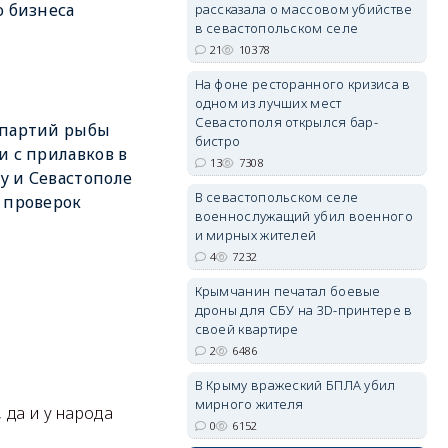
о бизнеса
рассказала о массовом убийстве
в севастопольском селе
21
10378
На фоне ресторанного кризиса в
одном из лучших мест
erid: 2SDnjdvhGXG
Севастополя открылся бар-
 партий рыбы
бистро
и с прилавков в
13
7308
 и Севастополе
В севастопольском селе
 проверок
военнослужащий убил военного
и мирных жителей
4
7232
Крымчанин печатал боевые
дроны для СБУ на 3D-принтере в
своей квартире
2
6486
В Крыму вражеский БПЛА убил
мирного жителя
 да и у народа
0
6152