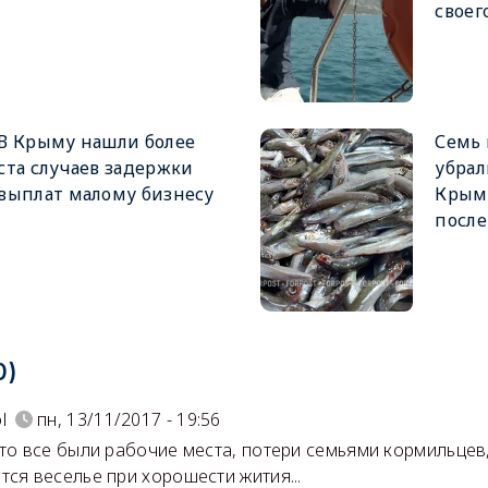
своег
В Крыму нашли более
Семь
ста случаев задержки
убрал
выплат малому бизнесу
Крыму
после
0)
l
пн, 13/11/2017 - 19:56
это все были рабочие места, потери семьями кормильцев,
тся веселье при хорошести жития...