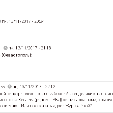
пн, 13/11/2017 - 20:34
l
пн, 13/11/2017 - 21:18
5 (Севастополь):
-5м
пн, 13/11/2017 - 22:12
ой пиартрындёж - послевыборный , генделики как стояли,
ильпо на Кесаева(рядом с УВД) кишит алкашами, крышу
роцветают. Или подсказать адрес Журавлёвой?