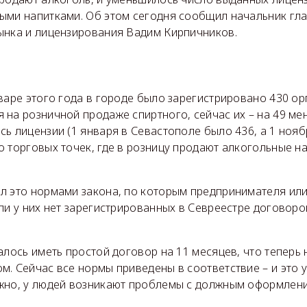
ыми напитками. Об этом сегодня сообщил начальник гл
ынка и лицензирования Вадим Кирпичников.
варе этого года в городе было зарегистрировано 430 ор
на розничной продаже спиртного, сейчас их – на 49 мен
ь лицензии (1 января в Севастополе было 436, а 1 ноябр
 торговых точек, где в розницу продают алкогольные на
л это нормами закона, по которым предпринимателя или
ли у них нет зарегистрированных в Севреестре договоро
алось иметь простой договор на 11 месяцев, что теперь 
м. Сейчас все нормы приведены в соответствие – и это
жно, у людей возникают проблемы с должным оформлен
.