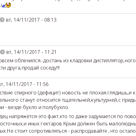
!
вт, 14/11/2017 - 08:13
вт, 14/11/2017 - 11:21
овсем обленился...достань из кладовки дистиллятор,ного
ти друга,продай соседу!!!
вт, 14/11/2017 - 11:56
тствие спирного (дефицит) новость не плохая.глядишь,и 
ельного станут относится тщательней,культурней,с приды
ни - везде бухло и полубухло.
дец напряжётся-это факт.кто то даже задумается по пов
осточных,и иных гектаров.Крым должен быть малолюдн
ых.Не стоит сопротивляться - распродавайте ,что остало