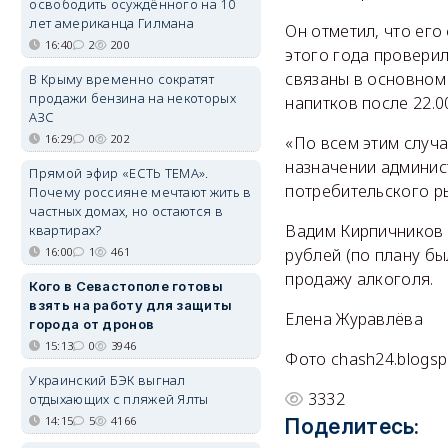
освободить осуждённого на 10
лет американца Гилмана
Он отметил, что его
16:40
2
200
этого года проверил
связаны в основном
В Крыму временно сократят
продажи бензина на некоторых
напитков после 22.0
АЗС
16:29
0
202
«По всем этим случ
назначении админис
Прямой эфир «ЕСТЬ ТЕМА».
потребительского р
Почему россияне мечтают жить в
частных домах, но остаются в
Вадим Кирпичников 
квартирах?
16:00
1
461
рублей (по плану б
продажу алкоголя.
Кого в Севастополе готовы
взять на работу для защиты
Елена Журавлёва
города от дронов
15:13
0
3946
Фото chash24.blogsp
Украинский БЭК выгнал
3332
отдыхающих с пляжей Ялты
14:15
5
4166
Поделитесь: