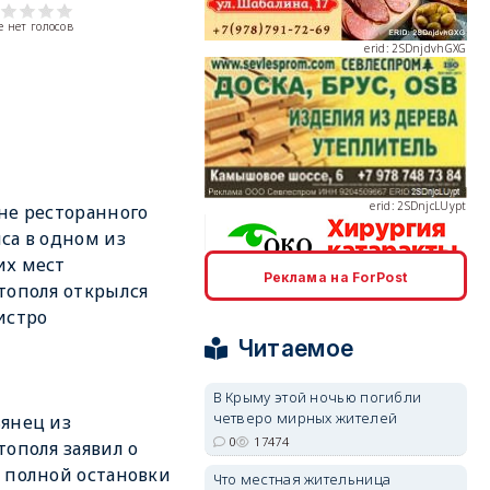
 нет голосов
erid: 2SDnjcLUypt
не ресторанного
са в одном из
их мест
Реклама на ForPost
тополя открылся
erid: 2SDnjcrDNw6
истро
Читаемое
В Крыму этой ночью погибли
четверо мирных жителей
янец из
0
17474
тополя заявил о
erid: 2SDnjdPjgYS
 полной остановки
Что местная жительница