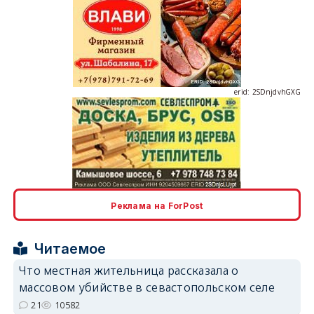
erid: 2SDnjdvhGXG
erid: 2SDnjcLUypt
Реклама на ForPost
erid: 2SDnjcrDNw6
Читаемое
Что местная жительница рассказала о
массовом убийстве в севастопольском селе
21
10582