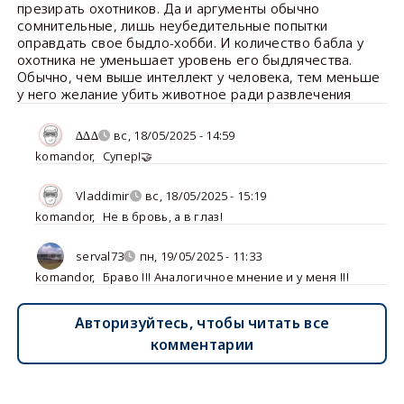
презирать охотников. Да и аргументы обычно
сомнительные, лишь неубедительные попытки
оправдать свое быдло-хобби. И количество бабла у
охотника не уменьшает уровень его быдлячества.
Обычно, чем выше интеллект у человека, тем меньше
у него желание убить животное ради развлечения
∆∆∆
вс, 18/05/2025 - 14:59
komandor
,
Супер!🤝
Vladdimir
вс, 18/05/2025 - 15:19
komandor
,
Не в бровь, а в глаз!
serval73
пн, 19/05/2025 - 11:33
komandor
,
Браво !!! Аналогичное мнение и у меня !!!
Авторизуйтесь, чтобы читать все
комментарии