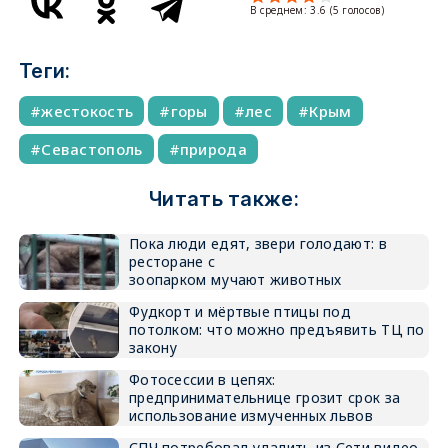
В среднем:
3.6
(
5
голосов)
Теги:
жестокость
горы
лес
Крым
Севастополь
природа
Читать также:
Пока люди едят, звери голодают: в
ресторане с
зоопарком мучают животных
Фудкорт и мёртвые птицы под
потолком: что можно предъявить ТЦ по
закону
Фотосессии в цепях:
предпринимательнице грозит срок за
использование измученных львов
СПЧ потребовал удалить из Сети видео