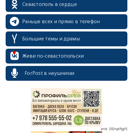
Севастополь в сердце
Раньше всех и прямо в телефон
Большие темы и драмы
Живи по-севастопольски
erid: 2SDnjcrDNw6
ForPost в наушниках
erid: 2SDnjdPjgYS