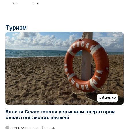
Туризм
бизнес
Власти Севастополя услышали операторов
П
севастопольских пляжей
о
07/08/2026 11:01
3684