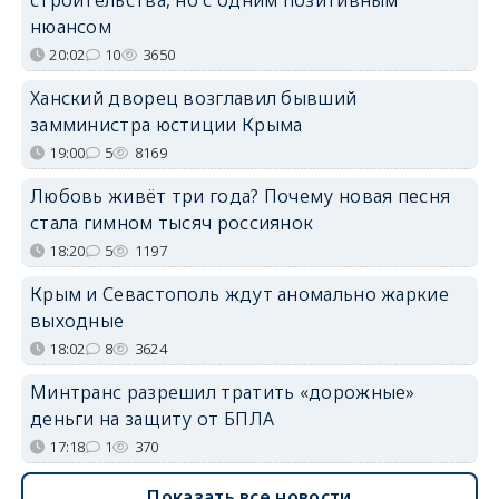
строительства, но с одним позитивным
нюансом
20:02
10
3650
Ханский дворец возглавил бывший
замминистра юстиции Крыма
19:00
5
8169
Любовь живёт три года? Почему новая песня
стала гимном тысяч россиянок
18:20
5
1197
Крым и Севастополь ждут аномально жаркие
выходные
18:02
8
3624
Минтранс разрешил тратить «дорожные»
деньги на защиту от БПЛА
17:18
1
370
Показать все новости