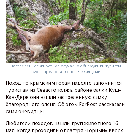
Застреленное животное случайно обнаружили туристы.
Фото:
предоставлено очевидцами
Поход по крымским горам надолго запомнится
туристам из Севастополя: в районе балки Куш-
Кая-Дере они нашли застреленную самку
благородного оленя. Об этом ForPost рассказали
сами очевидцы.
Любители походов нашли труп животного 16
мая, когда проходили от лагеря «Горный» вверх