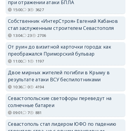
при отражении атаки БПЛА
15:00
3
3627
Собственник «ИнтерСтроя» Евгений Кабанов
стал заслуженным строителем Севастополя
13:04
23
2706
От руин до визитной карточки города: как
преображался Приморский бульвар
11:00
1
1197
Двое мирных жителей погибли в Крыму в
результате атаки ВСУ беспилотниками
10:36
0
4194
Севастопольские светофоры переведут на
солнечные батареи
09:01
7
881
Севастополь стал лидером ЮФО по падению