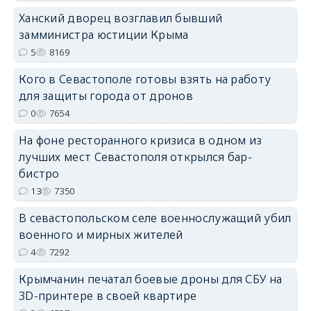
Ханский дворец возглавил бывший
erid: 2SDnjdPjgYS
замминистра юстиции Крыма
5
8169
Кого в Севастополе готовы взять на работу
для защиты города от дронов
0
7654
erid: 2SDnjdvhGXG
На фоне ресторанного кризиса в одном из
лучших мест Севастополя открылся бар-
бистро
13
7350
В севастопольском селе военнослужащий убил
военного и мирных жителей
4
7292
Крымчанин печатал боевые дроны для СБУ на
3D-принтере в своей квартире