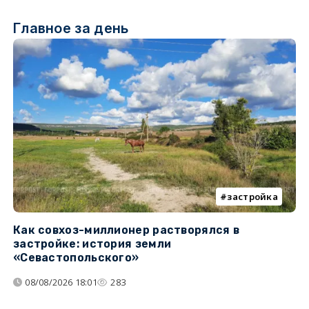
Главное за день
застройка
Как совхоз-миллионер растворялся в
К
застройке: история земли
н
«Севастопольского»
п
08/08/2026 18:01
283