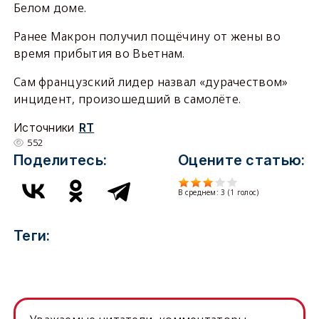
Белом доме.
Ранее Макрон получил пощёчину от жены во
время прибытия во Вьетнам.
Сам французский лидер назвал «дурачеством»
инцидент, произошедший в самолёте.
Источники
RT
552
Поделитесь:
Оцените статью:
В среднем:
3
(
1
голос)
Теги: