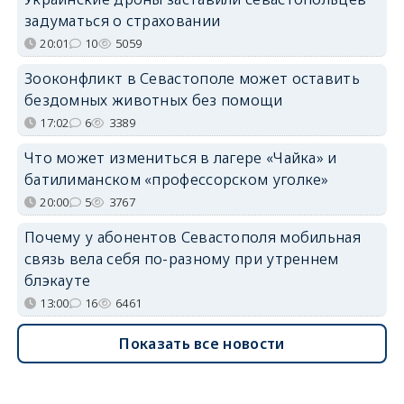
задуматься о страховании
20:01
10
5059
Зооконфликт в Севастополе может оставить
бездомных животных без помощи
17:02
6
3389
Что может измениться в лагере «Чайка» и
батилиманском «профессорском уголке»
20:00
5
3767
Почему у абонентов Севастополя мобильная
связь вела себя по-разному при утреннем
блэкауте
13:00
16
6461
Показать все новости