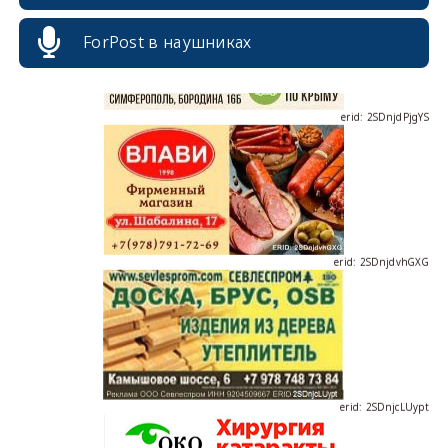
ForPost в наушниках
erid: 2SDnjdPjgYS
erid: 2SDnjdvhGXG
erid: 2SDnjcLUypt