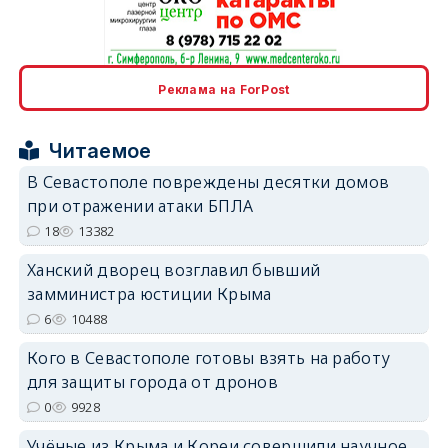
erid: 2SDnjcrDNw6
Реклама на ForPost
Читаемое
В Севастополе повреждены десятки домов
при отражении атаки БПЛА
erid: 2SDnjdPjgYS
18
13382
Ханский дворец возглавил бывший
замминистра юстиции Крыма
6
10488
Кого в Севастополе готовы взять на работу
erid: 2SDnjdvhGXG
для защиты города от дронов
0
9928
Учёные из Крыма и Кореи совершили научное