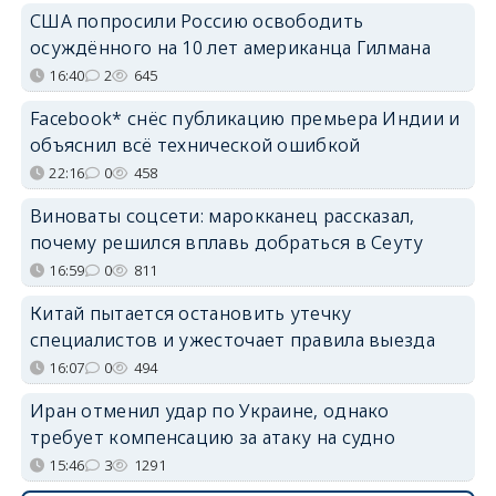
США попросили Россию освободить
осуждённого на 10 лет американца Гилмана
16:40
2
645
Facebook* снёс публикацию премьера Индии и
объяснил всё технической ошибкой
22:16
0
458
Виноваты соцсети: марокканец рассказал,
почему решился вплавь добраться в Сеуту
16:59
0
811
Китай пытается остановить утечку
специалистов и ужесточает правила выезда
16:07
0
494
Иран отменил удар по Украине, однако
требует компенсацию за атаку на судно
15:46
3
1291