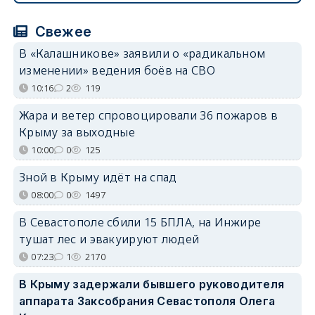
Свежее
В «Калашникове» заявили о «радикальном
изменении» ведения боёв на СВО
10:16
2
119
Жара и ветер спровоцировали 36 пожаров в
Крыму за выходные
10:00
0
125
Зной в Крыму идёт на спад
08:00
0
1497
В Севастополе сбили 15 БПЛА, на Инжире
тушат лес и эвакуируют людей
07:23
1
2170
В Крыму задержали бывшего руководителя
аппарата Заксобрания Севастополя Олега