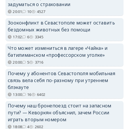
задуматься о страховании
20:01
10
4527
Зооконфликт в Севастополе может оставить
бездомных животных без помощи
17:02
6
3345
Что может измениться в лагере «Чайка» и
батилиманском «профессорском уголке»
20:00
5
3716
Почему у абонентов Севастополя мобильная
связь вела себя по-разному при утреннем
блэкауте
13:00
16
6402
Почему наш бронепоезд стоит на запасном
пути? — Кеворкян объяснил, зачем России
играть вторым номером
18:08
4
2602