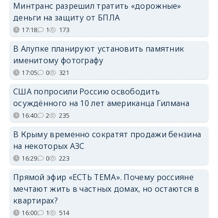
Минтранс разрешил тратить «дорожные»
деньги на защиту от БПЛА
17:18
1
173
В Алупке планируют установить памятник
именитому фотографу
17:05
0
321
США попросили Россию освободить
осуждённого на 10 лет американца Гилмана
16:40
2
235
В Крыму временно сократят продажи бензина
на некоторых АЗС
16:29
0
223
Прямой эфир «ЕСТЬ ТЕМА». Почему россияне
мечтают жить в частных домах, но остаются в
квартирах?
16:00
1
514