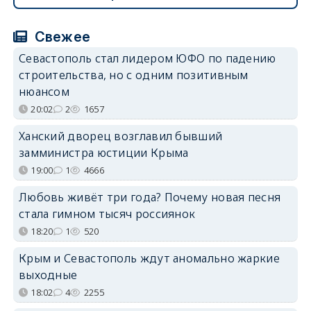
Свежее
Севастополь стал лидером ЮФО по падению
строительства, но с одним позитивным
нюансом
20:02
2
1657
Ханский дворец возглавил бывший
замминистра юстиции Крыма
19:00
1
4666
Любовь живёт три года? Почему новая песня
стала гимном тысяч россиянок
18:20
1
520
Крым и Севастополь ждут аномально жаркие
выходные
18:02
4
2255