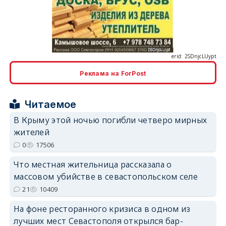
erid: 2SDnjcLUypt
Реклама на ForPost
Читаемое
erid: 2SDnjcrDNw6
В Крыму этой ночью погибли четверо мирных
жителей
0
17506
Что местная жительница рассказала о
массовом убийстве в севастопольском селе
erid: 2SDnjdPjgYS
21
10409
На фоне ресторанного кризиса в одном из
лучших мест Севастополя открылся бар-