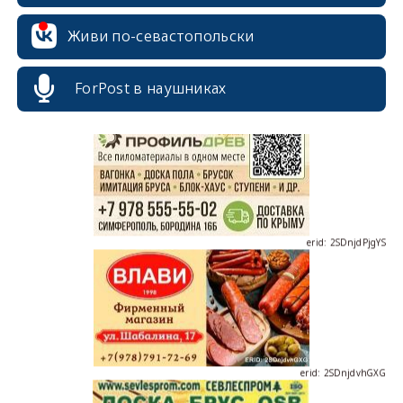
Живи по-севастопольски
erid: 2SDnjcrDNw6
ForPost в наушниках
erid: 2SDnjdPjgYS
erid: 2SDnjdvhGXG