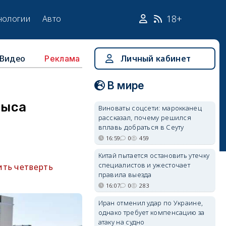
18+
нологии
Авто
Видео
Личный кабинет
Реклама
В мире
мыса
Виноваты соцсети: марокканец
рассказал, почему решился
вплавь добраться в Сеуту
16:59
0
459
Китай пытается остановить утечку
специалистов и ужесточает
ить четверть
правила выезда
16:07
0
283
Иран отменил удар по Украине,
однако требует компенсацию за
атаку на судно