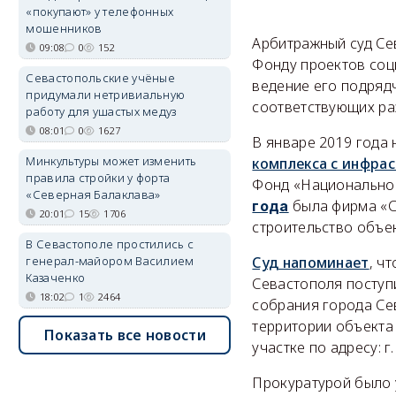
«покупают» у телефонных
мошенников
Арбитражный суд Се
09:08
0
152
Фонду проектов соц
Севастопольские учёные
ведение его подряд
придумали нетривиальную
соответствующих ра
работу для ушастых медуз
08:01
0
1627
В январе 2019 года
Минкультуры может изменить
комплекса с инфра
правила стройки у форта
Фонд «Национальное
«Северная Балаклава»
была фирма «С
года
20:01
15
1706
строительство объе
В Севастополе простились с
Суд напоминает
, ч
генерал-майором Василием
Казаченко
Севастополя поступ
18:02
1
2464
собрания города Се
территории объекта
Показать все новости
участке по адресу: г.
Прокуратурой было 