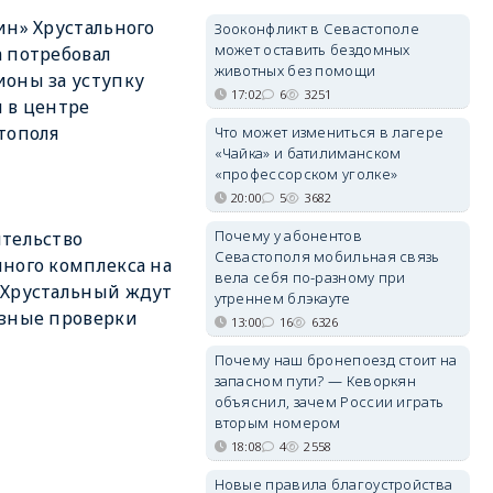
ин» Хрустального
Зооконфликт в Севастополе
может оставить бездомных
 потребовал
животных без помощи
оны за уступку
17:02
6
3251
 в центре
тополя
Что может измениться в лагере
«Чайка» и батилиманском
«профессорском уголке»
20:00
5
3682
Почему у абонентов
тельство
Севастополя мобильная связь
ного комплекса на
вела себя по-разному при
 Хрустальный ждут
утреннем блэкауте
зные проверки
13:00
16
6326
Почему наш бронепоезд стоит на
запасном пути? — Кеворкян
объяснил, зачем России играть
вторым номером
18:08
4
2558
Новые правила благоустройства