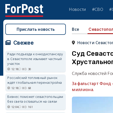
Новости
#СВО
#
Прислать новость
Все
Севастопо
Свежее
Новости Севасто
Суд Севаст
Ради подъезда к онкодиспансеру
в Севастополе изымают частный
Хрустально
участок
12:18
0
30
Служба новостей Fo
Российский топливный рынок
ждёт глобальная перенастройка
За фальстарт Фонд
12:18
0
68
миллиона.
Бизнес поможет севастопольцам
без света оставаться на связи
12:04
0
161