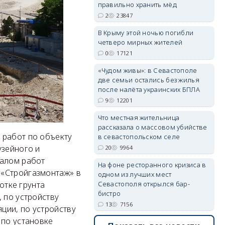
правильно хранить мёд
2
23847
erid: 2SDnjdvhGXG
В Крыму этой ночью погибли
четверо мирных жителей
0
17121
«Чудом живы»: в Севастополе
две семьи остались без жилья
после налёта украинских БПЛА
9
12201
Что местная жительница
рассказала о массовом убийстве
 работ по объекту
в севастопольском селе
узейного и
20
9964
налом работ
На фоне ресторанного кризиса в
 «Стройгазмонтаж» в
одном из лучших мест
Севастополя открылся бар-
отке грунта
бистро
 по устройству
13
7156
ции, по устройству
 по установке