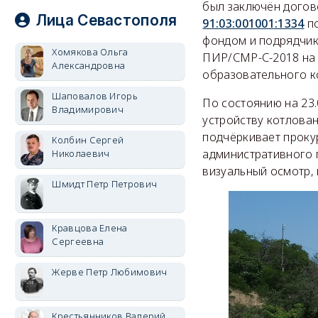
был заключён догов
Лица Севастополя
91:03:001001:1334
по
фондом и подрядчик
Хомякова Ольга
ПИР/СМР-С-2018 на 
Александровна
образовательного к
Шаповалов Игорь
По состоянию на 23
Владимирович
устройству котлова
подчёркивает прокур
Колбин Сергей
административного 
Николаевич
визуальный осмотр, 
Шмидт Петр Петрович
Кравцова Елена
Сергеевна
Жерве Петр Любимович
Крестьянников Валерий