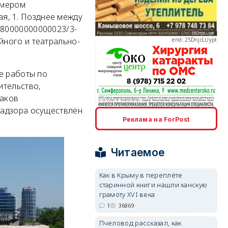
омером
ая, 1. Позднее между
180000000000023/3-
erid: 2SDnjcLUypt
ного и театрально-
е работы по
ительство,
наков
надзора осуществлён
erid: 2SDnjcrDNw6
Реклама на ForPost
Читаемое
Как в Крыму в переплёте
старинной книги нашли ханскую
erid: 2SDnjdPjgYS
грамоту XVI века
1
36869
Пчеловод рассказал, как