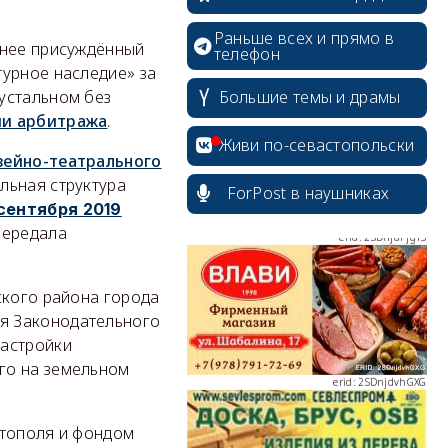
Раньше всех и прямо в
анее присуждённый
телефон
турное наследие» за
erid: 2SDnjcrDNw6
устальном без
Большие темы и драмы
ии арбитража
.
Живи по-севастопольски
зейно-театрального
льная структура
ForPost в наушниках
сентября 2019
передала
erid: 2SDnjdPjgYS
ского района города
я Законодательного
застройки
го на земельном
erid: 2SDnjdvhGXG
стополя и фондом