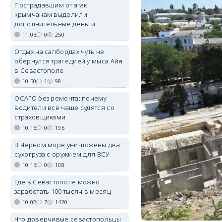
Пострадавшим от атак
крымчанам выделили
дополнительные деньги
11:03
0
250
Отдых на сапбордах чуть не
обернулся трагедией у мыса Айя
в Севастополе
10:50
1
98
ОСАГО без ремонта: почему
водители всё чаще судятся со
страховщиками
10:16
0
196
В Чёрном море уничтожены два
сухогруза с оружием для ВСУ
10:13
0
108
Где в Севастополе можно
заработать 100 тысяч в месяц
10:02
7
1420
Что доверчивые севастопольцы