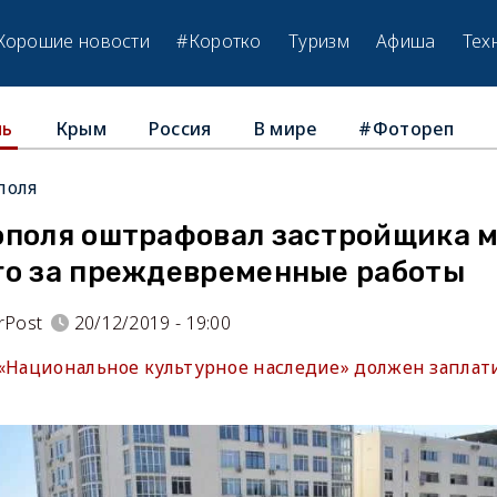
Хорошие новости
#Коротко
Туризм
Афиша
Тех
Крым
Россия
В мире
#Фотореп
ль
поля
ополя оштрафовал застройщика 
го за преждевременные работы
rPost
20/12/2019 - 19:00
 «Национальное культурное наследие» должен заплат