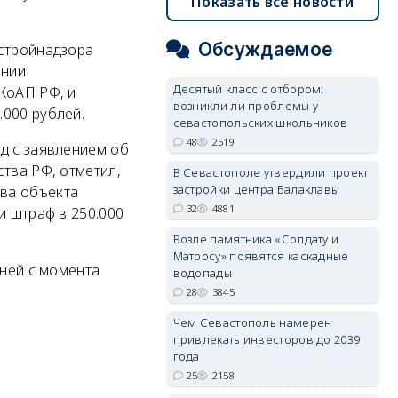
Показать все новости
Обсуждаемое
сстройнадзора
ении
Десятый класс с отбором:
КоАП РФ, и
возникли ли проблемы у
.000 рублей.
севастопольских школьников
48
2519
д с заявлением об
ства РФ, отметил,
В Севастополе утвердили проект
застройки центра Балаклавы
ва объекта
32
4881
и штраф в 250.000
Возле памятника «Солдату и
Матросу» появятся каскадные
дней с момента
водопады
28
3845
Чем Севастополь намерен
привлекать инвесторов до 2039
года
25
2158