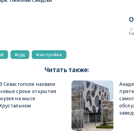
ора:
Николай Сведски
О
Еще
ый
суд
застройка
Читать также:
В Севастополе назвали
Акаде
новые сроки открытия
прете
музея на мысе
самог
Хрустальном
обслу
завед