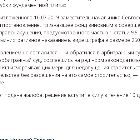
убки фундаментной плиты».
 изложенного 16.07.2019 заместитель начальника Севго
л постановление, признающее фонд виновным в соверш
правонарушения, предусмотренного частью 1 статьи 9.5 
министративное наказание в виде штрафа в размере 250
овлением не согласился — и обратился в арбитражный су
арбитражный суд, сославшись на ряд норм законодатель
инял исчерпывающих меры для недопущения строительст
ельства без разрешения на это самое строительство, — 
ле.
т подана жалоба, решение вступит в силу в течение 10 