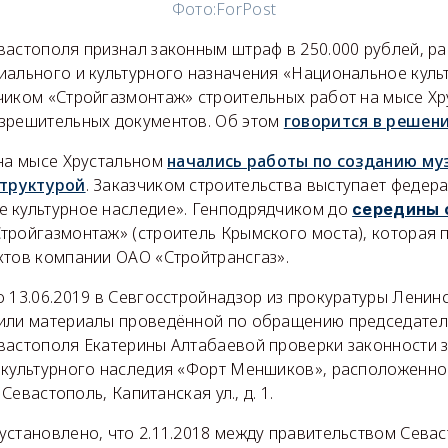
Фото:
ForPost
вастополя признал законным штраф в 250.000 рублей, р
иального и культурного назначения «Национальное куль
чиком «Стройгазмонтаж» строительных работ на мысе Хр
зрешительных документов. Об этом
говорится в решен
 на мысе Хрустальном
начались работы по созданию му
структурой
. Заказчиком строительства выступает федера
 культурное наследие». Генподрядчиком до
середины 
тройгазмонтаж» (строитель Крымского моста), которая 
ктов компании ОАО «Стройтрансгаз».
то 13.06.2019 в Севгосстройнадзор из прокуратуры Ленин
или материалы проведённой по обращению председател
вастополя Екатерины Алтабаевой проверки законности 
 культурного наследия «Форт Меншиков», расположенно
 Севастополь, Капитанская ул., д. 1.
установлено, что 2.11.2018 между правительством Сева