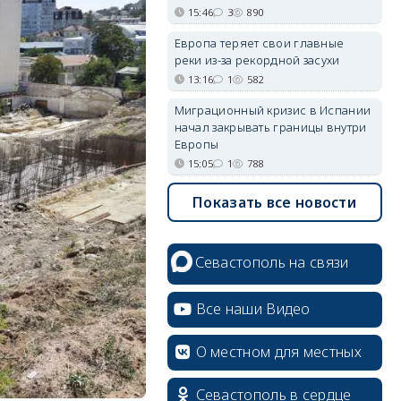
15:46
3
890
Европа теряет свои главные
реки из-за рекордной засухи
13:16
1
582
Миграционный кризис в Испании
начал закрывать границы внутри
Европы
15:05
1
788
Показать все новости
Севастополь на связи
Все наши Видео
О местном для местных
Севастополь в сердце