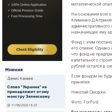
металлической опал
На основании всего
Клименко Д.А.приня
административного 
назначающее ему ад
Фонд с этим постан
его отмене. Однако 
что фонд не предпр
капитального строит
рублей остался в си
Мнения
Если фондом не буде
Денис Канаев
принятия.
Слово "Украина" не
Николай Сведски
принадлежит этому
монстру Зеленскому
Фото: ForPost
11/06/2026 18:23