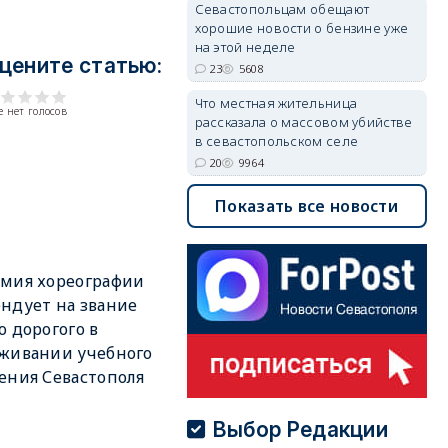
Севастопольцам обещают
хорошие новости о бензине уже
на этой неделе
цените статью:
23
5608
Что местная жительница
 нет голосов
рассказала о массовом убийстве
в севастопольском селе
20
9964
Показать все новости
мия хореографии
ндует на звание
о дорогого в
живании учебного
ения Севастополя
Выбор Редакции