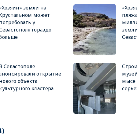
«Хозяин» земли на
«Хозя
Хрустальном может
пляжа
потребовать у
милли
Севастополя гораздо
земли
больше
Севас
В Севастополе
Строи
анонсировали открытие
музей
нового объекта
мысе
культурного кластера
серье
4)