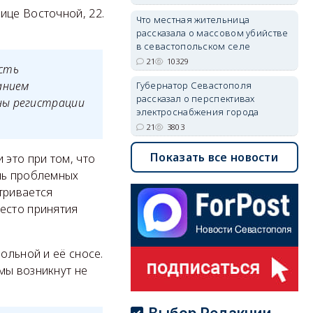
ице Восточной, 22.
Что местная жительница
рассказала о массовом убийстве
в севастопольском селе
21
10329
ость
анием
Губернатор Севастополя
рассказал о перспективах
ны регистрации
электроснабжения города
21
3803
Показать все новости
 это при том, что
ень проблемных
тривается
есто принятия
ольной и её сносе.
мы возникнут не