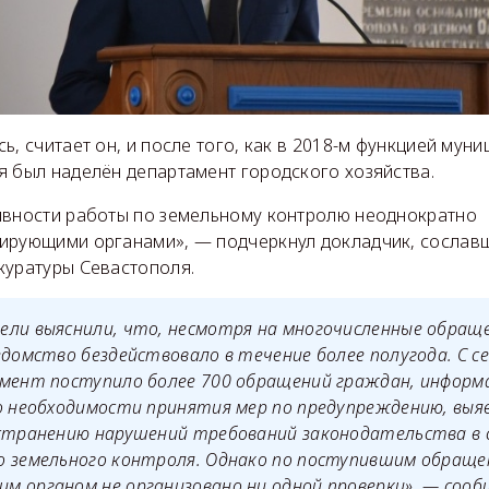
ь, считает он, и после того, как в 2018-м функцией мун
я был наделён департамент городского хозяйства.
ивности работы по земельному контролю неоднократно
ирующими органами», — подчеркнул докладчик, сославш
куратуры Севастополя.
ели выяснили, что, несмотря на многочисленные обращ
едомство бездействовало в течение более полугода. С с
амент поступило более 700 обращений граждан, информ
о необходимости принятия мер по предупреждению, выя
устранению нарушений требований законодательства в 
о земельного контроля. Однако по поступившим обращ
 органом не организовано ни одной проверки», — сооб