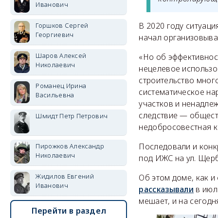
Иванович
В 2020 году ситуаци
Горшков Сергей
Георгиевич
начал организовыва
Шаров Алексей
«Но об эффективнос
Николаевич
нецелевое использо
строительство мног
Романец Ирина
систематическое на
Васильевна
участков и ненадле
следствие — общест
Шмидт Петр Петрович
недобросовестная к
Последовали и конкр
Пирожков Александр
Николаевич
под ИЖС на ул. Щерб
Жидилов Евгений
Об этом доме, как и
Иванович
рассказывали
в июл
мешает, и на сегодн
Перейти в раздел