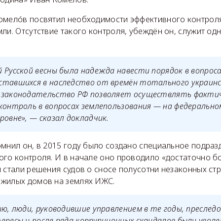
омелóв посвятил необходимости эффективного контрол
ли. Отсутствие такого контроля, убеждён он, служит одн
 Русской весны была надежда навести порядок в вопрос
ставшихся в наследство от времён тотального украинс
 законодательство РФ позволяет осуществлять факти
контроль в вопросах землепользования — на федерально
ровне», — сказал докладчик.
омнил он, в 2015 году было создано специальное подра
ого контроля. И в начале оно проводило «достаточно б
 стали решения судов о сносе полусотни незаконных стр
жилых домов на землях ИЖС.
ию, люди, руководившие управлением в те годы, преслед
ересы и после ряда коррупционных скандалов были увол