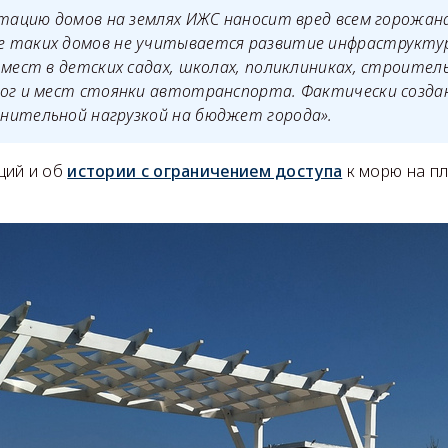
атацию домов на землях ИЖС наносит вред всем горожан
 таких домов не учитывается развитие инфраструктур
 мест в детских садах, школах, поликлиниках, строител
ог и мест стоянки автотранспорта. Фактически создан
нительной нагрузкой на бюджет города».
щий и об
истории с ограничением доступа
к морю на п