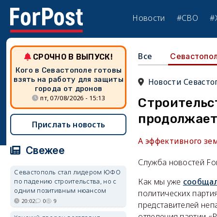
Новости
#СВО
#
Все
Севастопо
СРОЧНО В ВЫПУСК!
Кого в Севастополе готовы
взять на работу для защиты
Новости Севасто
города от дронов
пт, 07/08/2026 - 15:13
Строительс
продолжает
Прислать новость
А эффективного зем
Свежее
Служба новостей Fo
Севастополь стал лидером ЮФО
Как мы уже
сообща
по падению строительства, но с
одним позитивным нюансом
политических парти
20:02
0
9
представителей неп
отделения партии «