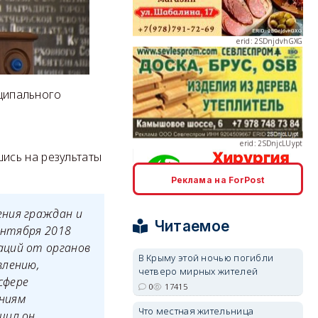
erid: 2SDnjcLUypt
иципального
ись на результаты
Реклама на ForPost
erid: 2SDnjcrDNw6
ения граждан и
Читаемое
ентября 2018
аций от органов
В Крыму этой ночью погибли
влению,
четверо мирных жителей
сфере
0
17415
erid: 2SDnjdPjgYS
ениям
Что местная жительница
щил он.