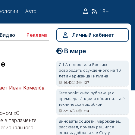
18+
нологии
Авто
Видео
Личный кабинет
Реклама
В мире
ле
США попросили Россию
освободить осуждённого на 10
лет американца Гилмана
16:40
2
127
ает Иван Комелóв.
Facebook* снёс публикацию
премьера Индии и объяснил всё
технической ошибкой
22:16
0
354
коном «О
е в парламенте
Виноваты соцсети: марокканец
рассказал, почему решился
регионального
вплавь добраться в Сеуту