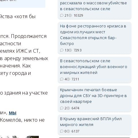
рассказала о массовом убийстве
в севастопольском селе
21
10329
йства «хотя бы
На фоне ресторанного кризиса в
одном из лучших мест
erid: 2SDnjdvhGXG
ится. Продолжается
Севастополя открылся бар-
астности
бистро
землях ИЖС и СТ,
13
7293
в аренду земельных
В севастопольском селе
начения. Как
военнослужащий убил военного
и мирных жителей
ету города и
4
7211
Крымчанин печатал боевые
о здания на участке
дроны для СБУ на 3D-принтере в
своей квартире
2
6474
ми»,
мы
В Крыму вражеский БПЛА убил
 Комелóв, никто не
мирного жителя
0
6137