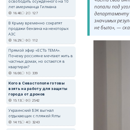
освободить осуждённого на 10
попали под уго
лет американца Гилмана
департаменту 
16:40
2
127
значимых резул
В Крыму временно сократят
не было», — ск
продажи бензина на некоторых
АЗС
16:29
0
112
Прямой эфир «ЕСТЬ ТЕМА».
Почему россияне мечтают жить в
частных домах, но остаются в
квартирах?
16:00
1
339
Кого в Севастополе готовы
взять на работу для защиты
города от дронов
15:13
0
2542
Украинский БЭК выгнал
отдыхающих с пляжей Ялты
14:15
4
3243