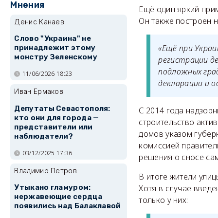
Мнения
Ещё один яркий прим
Он также построен н
Денис Канаев
Слово "Украина" не
«Ещё при Украи
принадлежит этому
монстру Зеленскому
регистрации де
подложных гра
11/06/2026 18:23
декларации и 
Иван Ермаков
Депутаты Севастополя:
С 2014 года надзорн
кто они для города —
строительство акти
представители или
домов указом губер
наблюдатели?
комиссией правител
03/12/2025 17:36
решения о сносе са
Владимир Петров
В итоге жители улиц
Хотя в случае введ
Утыкано гламуром:
нержавеющие сердца
только у них:
появились над Балаклавой