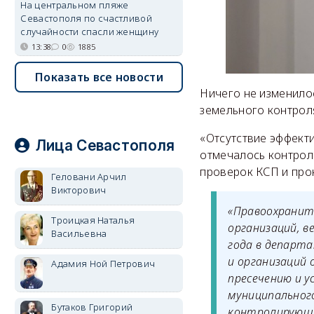
На центральном пляже
Севастополя по счастливой
случайности спасли женщину
13:38
0
1885
Показать все новости
Ничего не изменилос
земельного контрол
«Отсутствие эффект
Лица Севастополя
отмечалось контрол
проверок КСП и про
Геловани Арчил
Викторович
«Правоохранит
Троицкая Наталья
организаций, в
Васильевна
года в департ
и организаций 
Адамия Ной Петрович
пресечению и 
муниципальног
Бутаков Григорий
контролирующим