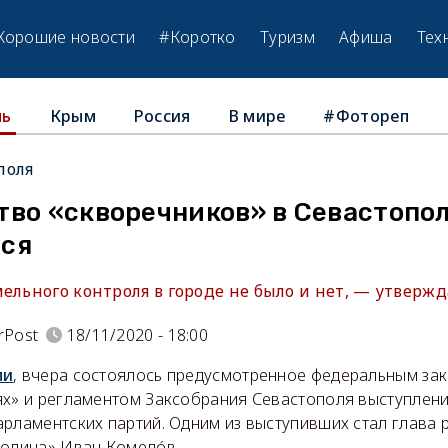
Хорошие новости
#Коротко
Туризм
Афиша
Тех
Крым
Россия
В мире
#Фотореп
ль
поля
тво «скворечников» в Севастопо
ся
ельного контроля в городе не было и нет, — утвержд
rPost
18/11/2020 - 18:00
ли
, вчера состоялось предусмотренное федеральным за
ях» и регламентом Заксобрания Севастополя выступлени
арламентских партий. Одним из выступивших стал глава 
Родина» Иван Комелóв.