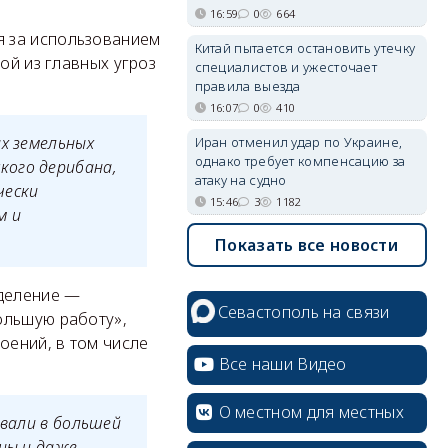
16:59
0
664
я за использованием
Китай пытается остановить утечку
ой из главных угроз
специалистов и ужесточает
правила выезда
16:07
0
410
ах земельных
Иран отменил удар по Украине,
однако требует компенсацию за
кого дерибана,
атаку на судно
чески
15:46
3
1182
м и
Показать все новости
зделение —
Севастополь на связи
ольшую работу»,
оений, в том числе
Все наши Видео
О местном для местных
овали в большей
ены и даже