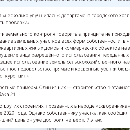
я «несколько улучшилась»: департамент городского хозя
ть проверки»:
ти земельного контроля говорить в принципе не приход
вание земельных участков всех форм собственности, в ч
оквартирных жилых домов и коммерческих объектов на 
рушение вида разрешённого использования переданных 
жащее использование земель сельскохозяйственного наз
венное недовольство, прямые и косвенные убытки бюдж
онкуренция».
етные примеры. Один из них — строительство 4-этажног
ака 21.
 о других строениях, прозванных в народе «скворечника
е 2020 года. Однако собственнику участка, как сообщил
яшний день он уже достроил четвёртый этаж.