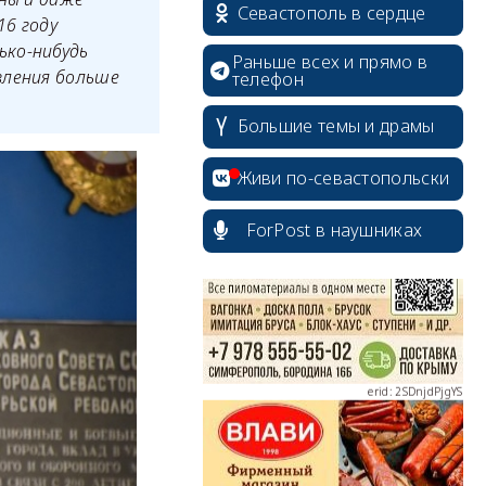
Севастополь в сердце
16 году
ько-нибудь
Раньше всех и прямо в
вления больше
телефон
Большие темы и драмы
erid: 2SDnjcrDNw6
Живи по-севастопольски
ForPost в наушниках
erid: 2SDnjdPjgYS
erid: 2SDnjdvhGXG