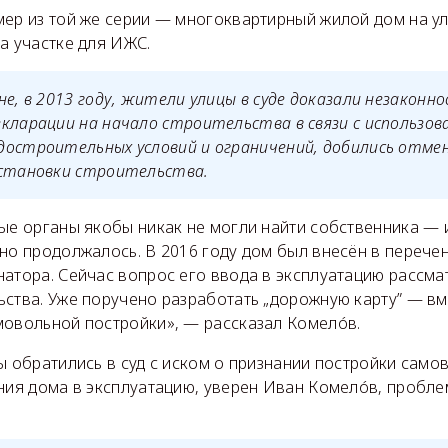
ер из той же серии — многоквартирный жилой дом на ул
а участке для ИЖС.
не, в 2013 году, жители улицы в суде доказали незаконн
кларации на начало строительства в связи с использов
достроительных условий и ограничений, добились отме
остановки строительства.
ые органы якобы никак не могли найти собственника — и
вно продолжалось. В 2016 году дом был внесён в переч
натора. Сейчас вопрос его ввода в эксплуатацию рассма
ьства. Уже поручено разработать „дорожную карту” — вм
мовольной постройки», — рассказал Комелóв.
ы обратились в суд с иском о признании постройки самов
ения дома в эксплуатацию, уверен Иван Комелóв, пробле