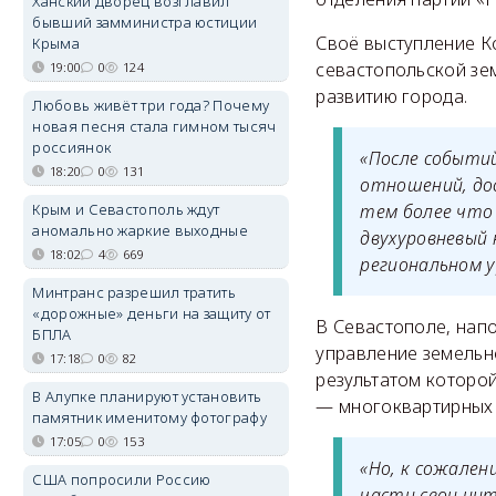
Ханский дворец возглавил
бывший замминистра юстиции
Своё выступление К
Крыма
севастопольской зем
19:00
0
124
развитию города.
Любовь живёт три года? Почему
новая песня стала гимном тысяч
россиянок
«После событий
18:20
0
131
отношений, до
Крым и Севастополь ждут
тем более что
аномально жаркие выходные
двухуровневый 
18:02
4
669
региональном у
Минтранс разрешил тратить
«дорожные» деньги на защиту от
В Севастополе, нап
БПЛА
управление земельн
17:18
0
82
результатом которой
В Алупке планируют установить
— многоквартирных 
памятник именитому фотографу
17:05
0
153
«Но, к сожален
США попросили Россию
части свои инт