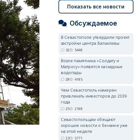
Показать все новости
Обсуждаемое
В Севастополе утвердили проект
застройки центра Балаклавы
32
5448
Возле памятника «Солдату и
Матросу» появятся каскадные
водопады
28
4185
Чем Севастополь намерен
привлекать инвесторов до 2039
года
25
2188
Севастопольцам обещают
хорошие новости о бензине уже
на этой неделе
23
5771