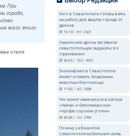
Выбор Редакции
ам. При
ы города,
Кого в Севастополе готовы взять
на работу для защиты города от
ьство
дронов
ие всего этого
15:13
0
2621
Украинские дроны заставили
севастопольцев задуматься о
ляже отеля
страховании
20:01
10
4357
Зооконфликт в Севастополе
может оставить бездомных
животных без помощи
17:02
6
3328
Что может измениться в лагере
«Чайка» и батилиманском
«профессорском уголке»
20:00
5
3709
Почему у абонентов
Севастополя мобильная связь