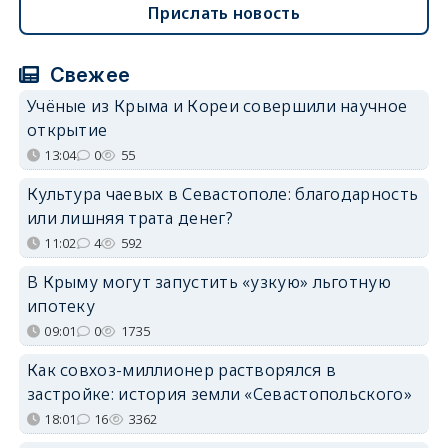
Прислать новость
Свежее
Учёные из Крыма и Кореи совершили научное
открытие
13:04
0
55
Культура чаевых в Севастополе: благодарность
или лишняя трата денег?
11:02
4
592
В Крыму могут запустить «узкую» льготную
ипотеку
09:01
0
1735
Как совхоз-миллионер растворялся в
застройке: история земли «Севастопольского»
18:01
16
3362