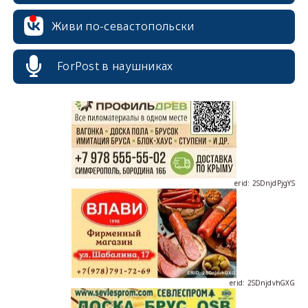
Живи по-севастопольски
erid: 2SDnjcrDNw6
ForPost в наушниках
erid: 2SDnjdPjgYS
erid: 2SDnjdvhGXG