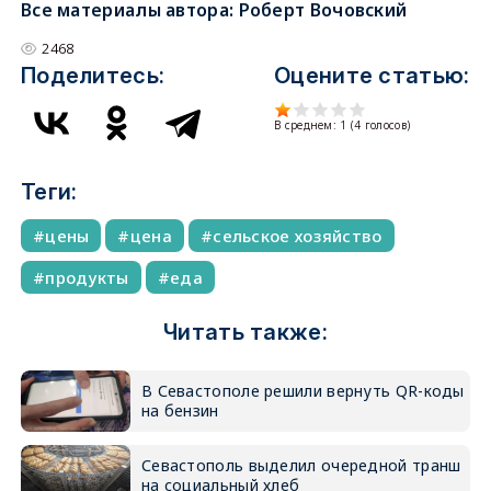
Все материалы автора:
Роберт Вочовский
2468
Поделитесь:
Оцените статью:
В среднем:
1
(
4
голосов)
Теги:
цены
цена
сельское хозяйство
продукты
еда
Читать также:
В Севастополе решили вернуть QR-коды
на бензин
Севастополь выделил очередной транш
на социальный хлеб