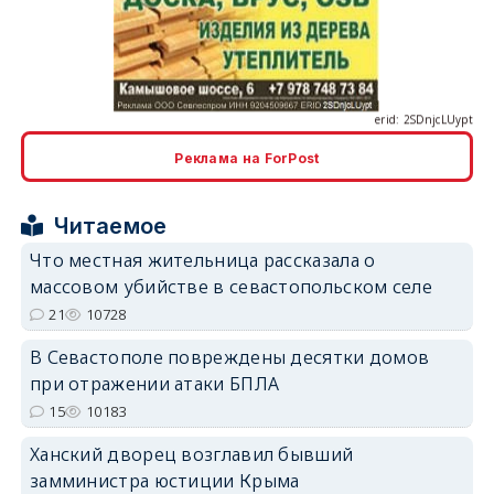
erid: 2SDnjcLUypt
Реклама на ForPost
erid: 2SDnjcrDNw6
Читаемое
Что местная жительница рассказала о
массовом убийстве в севастопольском селе
21
10728
erid: 2SDnjdPjgYS
В Севастополе повреждены десятки домов
при отражении атаки БПЛА
15
10183
Ханский дворец возглавил бывший
замминистра юстиции Крыма