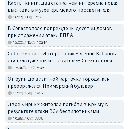
Карты, книги, два станка: чем интересна новая
выставка в музее крымского просветителя
16:02
0
703
В Севастополе повреждены десятки домов
при отражении атаки БПЛА
15:00
15
10214
Собственник «ИнтерСтроя» Евгений Кабанов
стал заслуженным строителем Севастополя
13:04
33
5989
От руин до визитной карточки города: как
преображался Приморский бульвар
11:00
7
1867
Двое мирных жителей погибли в Крыму в
результате атаки ВСУ беспилотниками
10:36
0
7779