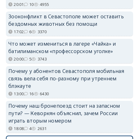
20:01
10
4955
Зооконфликт в Севастополе может оставить
бездомных животных без помощи
17:02
6
3370
Что может измениться в лагере «Чайка» и
батилиманском «профессорском уголке»
20:00
5
3743
Почему у абонентов Севастополя мобильная
связь вела себя по-разному при утреннем
блэкауте
13:00
16
6430
Почему наш бронепоезд стоит на запасном
пути? — Кеворкян объяснил, зачем России
играть вторым номером
18:08
4
2631