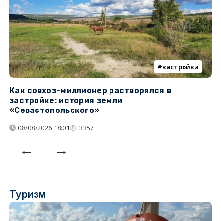
застройка
Как совхоз-миллионер растворялся в
К
застройке: история земли
н
«Севастопольского»
п
08/08/2026 18:01
3357
Туризм