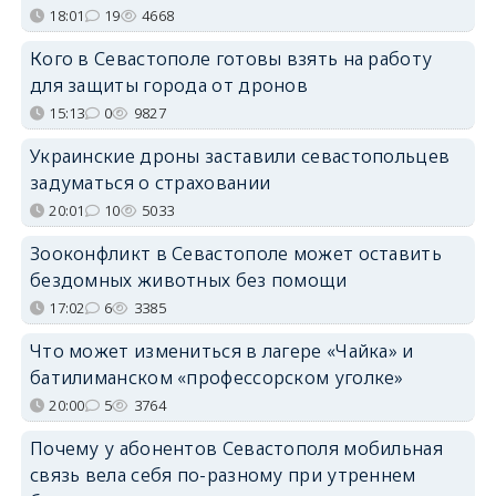
18:01
19
4668
Кого в Севастополе готовы взять на работу
для защиты города от дронов
15:13
0
9827
Украинские дроны заставили севастопольцев
задуматься о страховании
20:01
10
5033
Зооконфликт в Севастополе может оставить
бездомных животных без помощи
17:02
6
3385
Что может измениться в лагере «Чайка» и
батилиманском «профессорском уголке»
20:00
5
3764
Почему у абонентов Севастополя мобильная
связь вела себя по-разному при утреннем