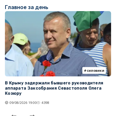
Главное за день
силовики
В Крыму задержали бывшего руководителя
К
аппарата Заксобрания Севастополя Олега
з
Козюру
«
09/08/2026 19:00
4398