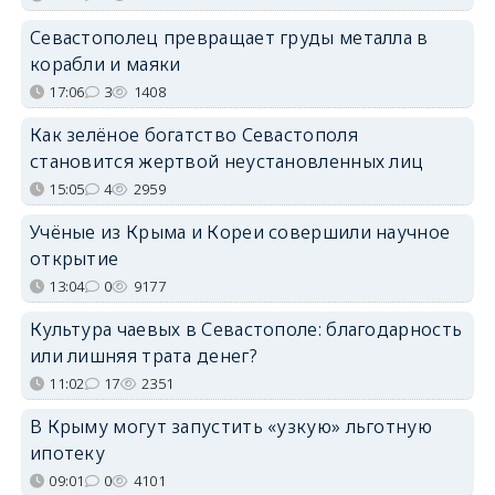
Севастополец превращает груды металла в
корабли и маяки
17:06
3
1408
Как зелёное богатство Севастополя
становится жертвой неустановленных лиц
15:05
4
2959
Учёные из Крыма и Кореи совершили научное
открытие
13:04
0
9177
Культура чаевых в Севастополе: благодарность
или лишняя трата денег?
11:02
17
2351
В Крыму могут запустить «узкую» льготную
ипотеку
09:01
0
4101