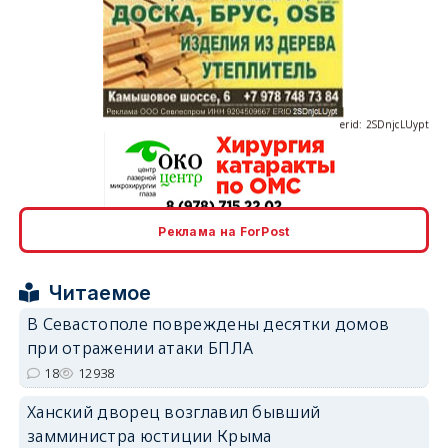
erid: 2SDnjcLUypt
erid: 2SDnjcrDNw6
Реклама на ForPost
Читаемое
В Севастополе повреждены десятки домов
при отражении атаки БПЛА
erid: 2SDnjdPjgYS
18
12938
Ханский дворец возглавил бывший
замминистра юстиции Крыма