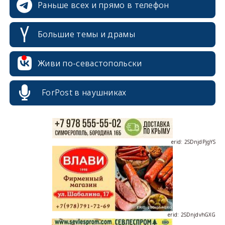
Раньше всех и прямо в телефон
Большие темы и драмы
erid: 2SDnjcrDNw6
Живи по-севастопольски
ForPost в наушниках
erid: 2SDnjdPjgYS
erid: 2SDnjdvhGXG