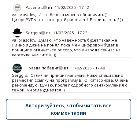
Расенов
вт, 11/02/2025 - 17:42
val.prasolov
,
И то , безнал можно обналичить ))
ЦифроРУПЬ только картой работает ! Разница есть ? ))
Serggio
вт, 11/02/2025 - 17:23
val.prasolov
,
Думаю, что надёжность будет такая же.
Лично я даже не понял пока, чем цифровой будет в
принципе отличаться от того, что у народа сейчас на
карточке числится...))
Правда победит
вт, 11/02/2025 - 17:48
Serggio
,
Отличия принципиальные. Ниже специально
разместил ссылку на программу В. Ю. Катасонова. Очень
рекомендую. Думаю, после подробного ознакомления с
темой, многие удивятся ))
Авторизуйтесь, чтобы читать все
комментарии