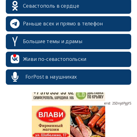
Севастополь в сердце
Раньше всех и прямо в телефон
Большие темы и драмы
erid: 2SDnjcrDNw6
Живи по-севастопольски
ForPost в наушниках
erid: 2SDnjdPjgYS
erid: 2SDnjdvhGXG