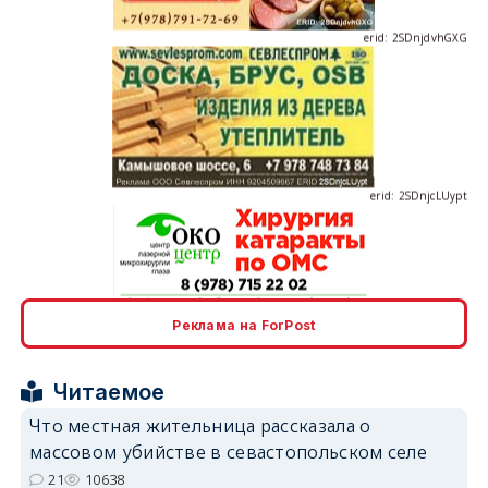
erid: 2SDnjcLUypt
erid: 2SDnjcrDNw6
Реклама на ForPost
Читаемое
Что местная жительница рассказала о
массовом убийстве в севастопольском селе
erid: 2SDnjdPjgYS
21
10638