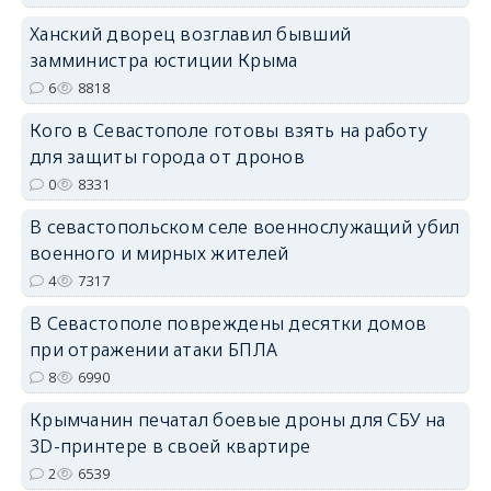
Ханский дворец возглавил бывший
замминистра юстиции Крыма
6
8818
Кого в Севастополе готовы взять на работу
erid: 2SDnjdvhGXG
для защиты города от дронов
0
8331
В севастопольском селе военнослужащий убил
военного и мирных жителей
4
7317
В Севастополе повреждены десятки домов
при отражении атаки БПЛА
8
6990
Крымчанин печатал боевые дроны для СБУ на
3D-принтере в своей квартире
2
6539