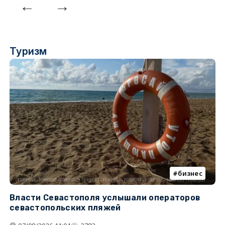
Туризм
бизнес
Власти Севастополя услышали операторов
П
севастопольских пляжей
о