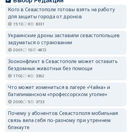
Выбор Редакции
Кого в Севастополе готовы взять на работу
для защиты города от дронов
15:13
0
8331
Украинские дроны заставили севастопольцев
задуматься о страховании
20:01
10
4872
Зооконфликт в Севастополе может оставить
бездомных животных без помощи
17:02
6
3362
Что может измениться в лагере «Чайка» и
батилиманском «профессорском уголке»
20:00
5
3733
Почему у абонентов Севастополя мобильная
связь вела себя по-разному при утреннем
блэкауте