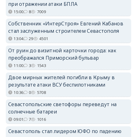
при отражении атаки БПЛА
15:00
8
7009
Собственник «ИнтерСтроя» Евгений Кабанов
стал заслуженным строителем Севастополя
13:04
29
4501
От руин до визитной карточки города: как
преображался Приморский бульвар
11:00
3
1543
Двое мирных жителей погибли в Крыму в
результате атаки ВСУ беспилотниками
10:36
0
5708
Севастопольские светофоры переведут на
солнечные батареи
09:01
7
1016
Севастополь стал лидером ЮФО по падению