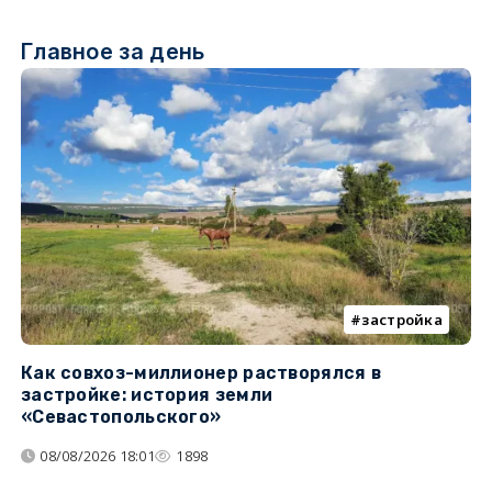
Главное за день
застройка
Как совхоз-миллионер растворялся в
К
застройке: история земли
н
«Севастопольского»
п
08/08/2026 18:01
1898