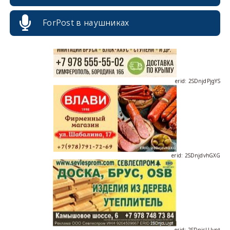
ForPost в наушниках
erid: 2SDnjdPjgYS
erid: 2SDnjdvhGXG
erid: 2SDnjcLUypt