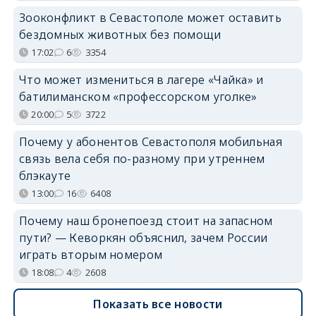
Зооконфликт в Севастополе может оставить
бездомных животных без помощи
17:02
6
3354
Что может измениться в лагере «Чайка» и
батилиманском «профессорском уголке»
20:00
5
3722
Почему у абонентов Севастополя мобильная
связь вела себя по-разному при утреннем
блэкауте
13:00
16
6408
Почему наш бронепоезд стоит на запасном
пути? — Кеворкян объяснил, зачем России
играть вторым номером
18:08
4
2608
Показать все новости