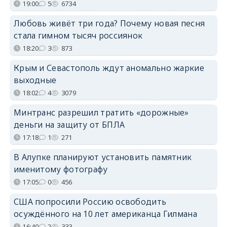
19:00
5
6734
Любовь живёт три года? Почему новая песня
стала гимном тысяч россиянок
18:20
3
873
Крым и Севастополь ждут аномально жаркие
выходные
18:02
4
3079
Минтранс разрешил тратить «дорожные»
деньги на защиту от БПЛА
17:18
1
271
В Алупке планируют установить памятник
именитому фотографу
17:05
0
456
США попросили Россию освободить
осуждённого на 10 лет американца Гилмана
16:40
2
333