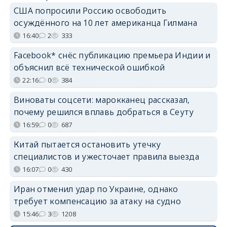
США попросили Россию освободить
осуждённого на 10 лет американца Гилмана
16:40
2
333
Facebook* снёс публикацию премьера Индии и
объяснил всё технической ошибкой
22:16
0
384
Виноваты соцсети: марокканец рассказал,
почему решился вплавь добраться в Сеуту
16:59
0
687
Китай пытается остановить утечку
специалистов и ужесточает правила выезда
16:07
0
430
Иран отменил удар по Украине, однако
требует компенсацию за атаку на судно
15:46
3
1208