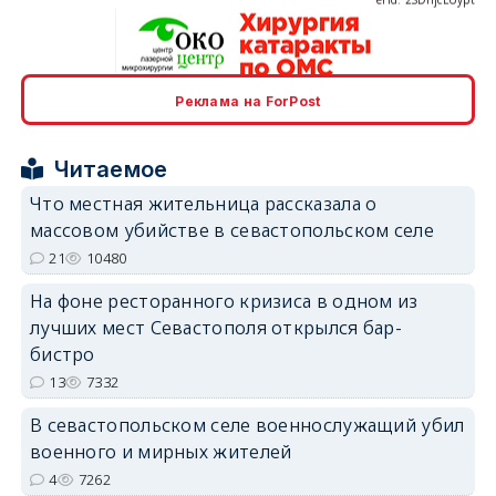
Реклама на ForPost
erid: 2SDnjcrDNw6
Читаемое
Что местная жительница рассказала о
массовом убийстве в севастопольском селе
21
10480
erid: 2SDnjdPjgYS
На фоне ресторанного кризиса в одном из
лучших мест Севастополя открылся бар-
бистро
13
7332
В севастопольском селе военнослужащий убил
erid: 2SDnjdvhGXG
военного и мирных жителей
4
7262