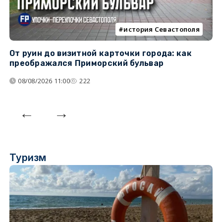
история Севастополя
От руин до визитной карточки города: как
С
преображался Приморский бульвар
с
08/08/2026 11:00
222
Туризм