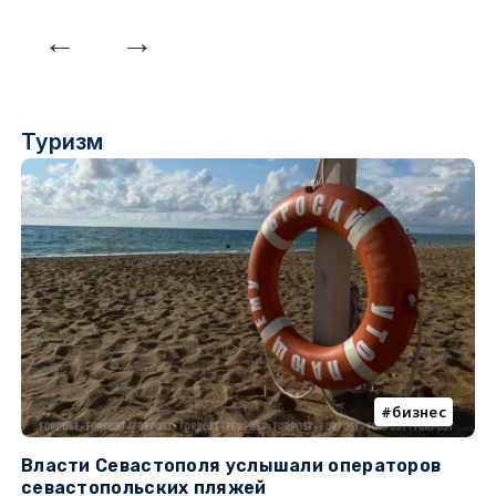
Туризм
бизнес
Власти Севастополя услышали операторов
П
севастопольских пляжей
о