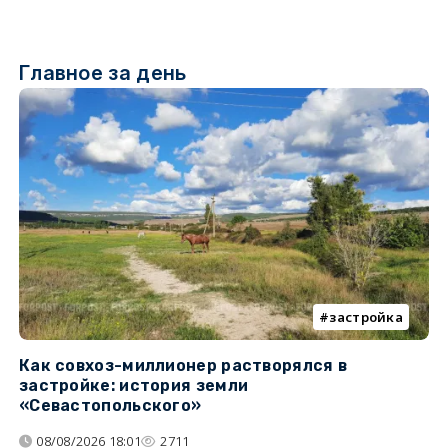
Главное за день
застройка
Как совхоз-миллионер растворялся в
К
застройке: история земли
н
«Севастопольского»
п
08/08/2026 18:01
2711