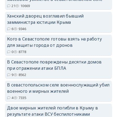
erid: 2SDnjdPjgYS
21
10669
Ханский дворец возглавил бывший
замминистра юстиции Крыма
6
9346
Кого в Севастополе готовы взять на работу
erid: 2SDnjdvhGXG
для защиты города от дронов
0
8778
В Севастополе повреждены десятки домов
при отражении атаки БПЛА
9
8562
В севастопольском селе военнослужащий убил
военного и мирных жителей
4
7335
Двое мирных жителей погибли в Крыму в
результате атаки ВСУ беспилотниками