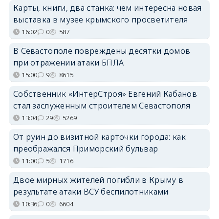
Карты, книги, два станка: чем интересна новая
выставка в музее крымского просветителя
16:02
0
587
В Севастополе повреждены десятки домов
при отражении атаки БПЛА
15:00
9
8615
Собственник «ИнтерСтроя» Евгений Кабанов
стал заслуженным строителем Севастополя
13:04
29
5269
От руин до визитной карточки города: как
преображался Приморский бульвар
11:00
5
1716
Двое мирных жителей погибли в Крыму в
результате атаки ВСУ беспилотниками
10:36
0
6604