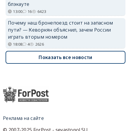
блэкауте
13:00
16
6423
Почему наш бронепоезд стоит на запасном
пути? — Кеворкян объяснил, зачем России
играть вторым номером
18:08
4
2626
Показать все новости
Реклама на сайте
© 2007-2025 ForPost - sevastopol.SU