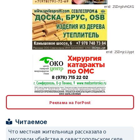
erid: 2SDnjdvhGXG
erid: 2SDnjcLUypt
erid: 2SDnjcrDNw6
Реклама на ForPost
Читаемое
Что местная жительница рассказала о
массовом убийстве в севастопольском селе