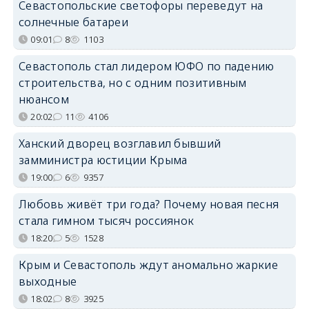
Севастопольские светофоры переведут на
солнечные батареи
09:01
8
1103
Севастополь стал лидером ЮФО по падению
строительства, но с одним позитивным
нюансом
20:02
11
4106
Ханский дворец возглавил бывший
замминистра юстиции Крыма
19:00
6
9357
Любовь живёт три года? Почему новая песня
стала гимном тысяч россиянок
18:20
5
1528
Крым и Севастополь ждут аномально жаркие
выходные
18:02
8
3925