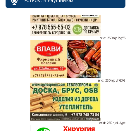
ForPost в наушниках
erid: 2SDnjdPjgYS
erid: 2SDnjdvhGXG
erid: 2SDnjcLUypt