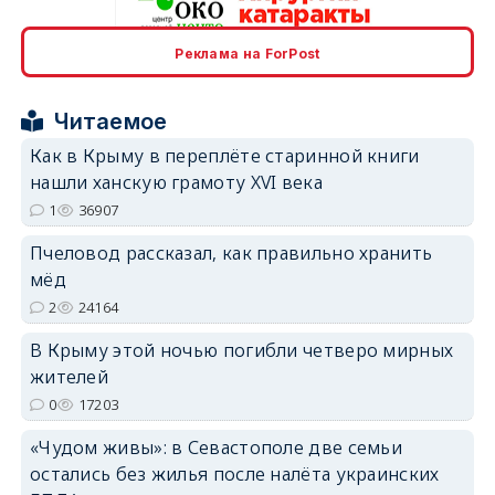
Реклама на ForPost
erid: 2SDnjcrDNw6
Читаемое
Как в Крыму в переплёте старинной книги
нашли ханскую грамоту XVI века
1
36907
erid: 2SDnjdPjgYS
Пчеловод рассказал, как правильно хранить
мёд
2
24164
В Крыму этой ночью погибли четверо мирных
жителей
erid: 2SDnjdvhGXG
0
17203
«Чудом живы»: в Севастополе две семьи
остались без жилья после налёта украинских