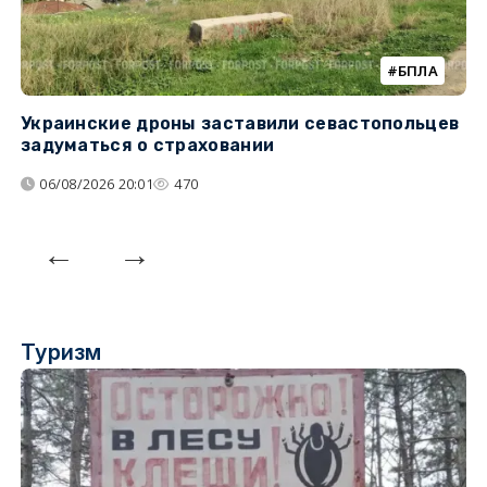
БПЛА
Украинские дроны заставили севастопольцев
Т
задуматься о страховании
н
н
06/08/2026 20:01
470
Туризм