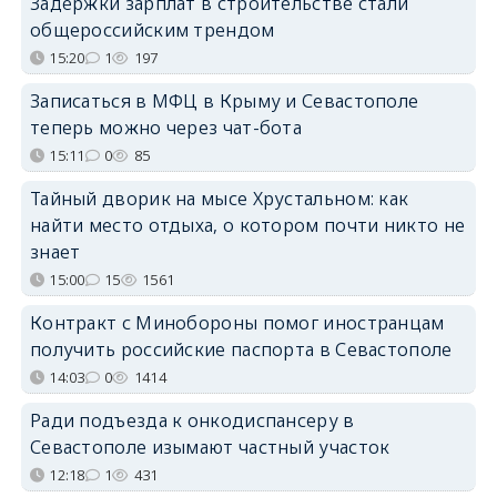
Задержки зарплат в строительстве стали
общероссийским трендом
15:20
1
197
Записаться в МФЦ в Крыму и Севастополе
теперь можно через чат-бота
15:11
0
85
Тайный дворик на мысе Хрустальном: как
найти место отдыха, о котором почти никто не
знает
15:00
15
1561
Контракт с Минобороны помог иностранцам
получить российские паспорта в Севастополе
14:03
0
1414
Ради подъезда к онкодиспансеру в
Севастополе изымают частный участок
12:18
1
431