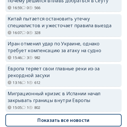
почему решился вплавь добраться в Сеуту
16:59
0
566
Китай пытается остановить утечку
специалистов и ужесточает правила выезда
16:07
0
328
Иран отменил удар по Украине, однако
требует компенсацию за атаку на судно
15:46
3
982
Европа теряет свои главные реки из-за
рекордной засухи
13:16
1
612
Миграционный кризис в Испании начал
закрывать границы внутри Европы
15:05
1
802
Показать все новости