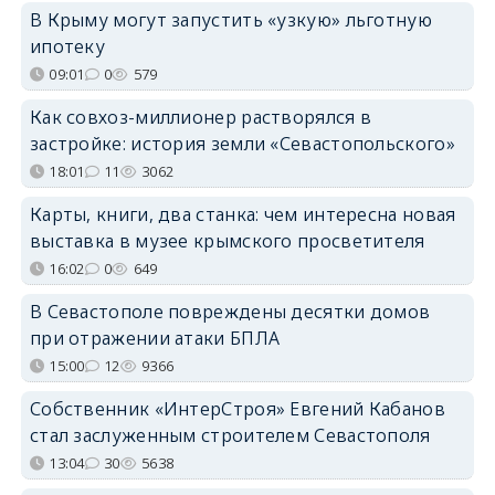
В Крыму могут запустить «узкую» льготную
ипотеку
09:01
0
579
Как совхоз-миллионер растворялся в
застройке: история земли «Севастопольского»
18:01
11
3062
Карты, книги, два станка: чем интересна новая
выставка в музее крымского просветителя
16:02
0
649
В Севастополе повреждены десятки домов
при отражении атаки БПЛА
15:00
12
9366
Собственник «ИнтерСтроя» Евгений Кабанов
стал заслуженным строителем Севастополя
13:04
30
5638