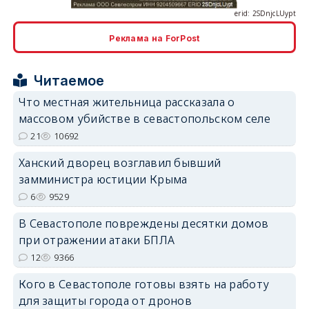
Реклама на ForPost
erid: 2SDnjcrDNw6
Читаемое
Что местная жительница рассказала о
массовом убийстве в севастопольском селе
21
10692
Ханский дворец возглавил бывший
erid: 2SDnjdPjgYS
замминистра юстиции Крыма
6
9529
В Севастополе повреждены десятки домов
при отражении атаки БПЛА
12
9366
erid: 2SDnjdvhGXG
Кого в Севастополе готовы взять на работу
для защиты города от дронов