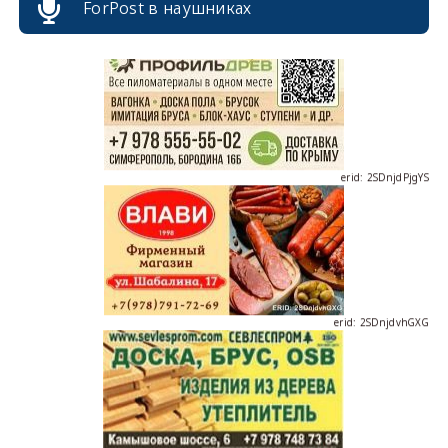
ForPost в наушниках
erid: 2SDnjdPjgYS
erid: 2SDnjdvhGXG
erid: 2SDnjcLUypt