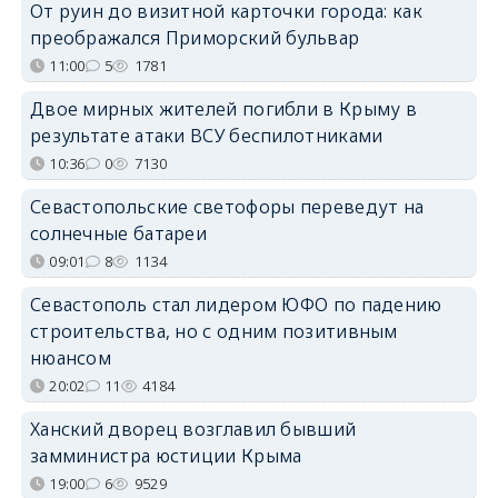
От руин до визитной карточки города: как
преображался Приморский бульвар
11:00
5
1781
Двое мирных жителей погибли в Крыму в
результате атаки ВСУ беспилотниками
10:36
0
7130
Севастопольские светофоры переведут на
солнечные батареи
09:01
8
1134
Севастополь стал лидером ЮФО по падению
строительства, но с одним позитивным
нюансом
20:02
11
4184
Ханский дворец возглавил бывший
замминистра юстиции Крыма
19:00
6
9529