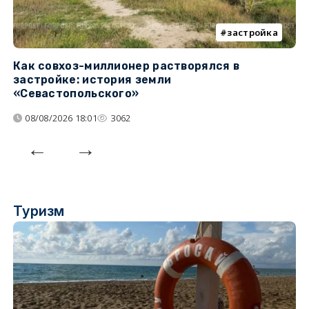
застройка
Как совхоз-миллионер растворялся в
К
застройке: история земли
н
«Севастопольского»
п
08/08/2026 18:01
3062
Туризм