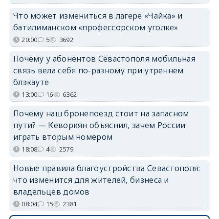
Что может измениться в лагере «Чайка» и
батилиманском «профессорском уголке»
20:00
5
3692
Почему у абонентов Севастополя мобильная
связь вела себя по-разному при утреннем
блэкауте
13:00
16
6362
Почему наш бронепоезд стоит на запасном
пути? — Кеворкян объяснил, зачем России
играть вторым номером
18:08
4
2579
Новые правила благоустройства Севастополя:
что изменится для жителей, бизнеса и
владельцев домов
08:04
15
2381