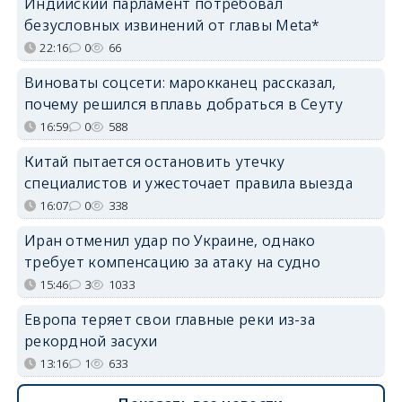
Индийский парламент потребовал
безусловных извинений от главы Meta*
22:16
0
66
Виноваты соцсети: марокканец рассказал,
почему решился вплавь добраться в Сеуту
16:59
0
588
Китай пытается остановить утечку
специалистов и ужесточает правила выезда
16:07
0
338
Иран отменил удар по Украине, однако
требует компенсацию за атаку на судно
15:46
3
1033
Европа теряет свои главные реки из-за
рекордной засухи
13:16
1
633