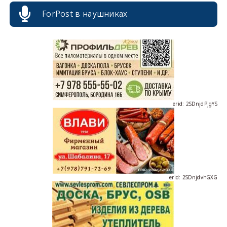
ForPost в наушниках
erid: 2SDnjdPjgYS
erid: 2SDnjdvhGXG
erid: 2SDnjcLUypt