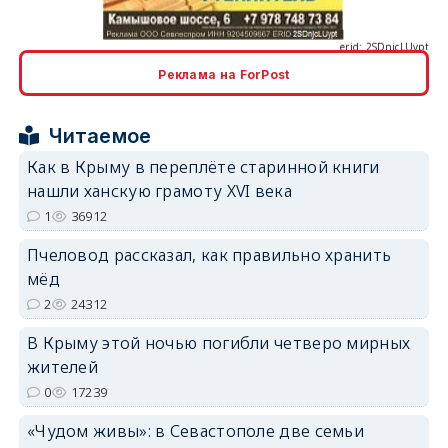
Реклама на ForPost
erid: 2SDnjcrDNw6
Читаемое
Как в Крыму в переплёте старинной книги
нашли ханскую грамоту XVI века
1
36912
Пчеловод рассказал, как правильно хранить
erid: 2SDnjdPjgYS
мёд
2
24312
В Крыму этой ночью погибли четверо мирных
жителей
0
17239
erid: 2SDnjdvhGXG
«Чудом живы»: в Севастополе две семьи