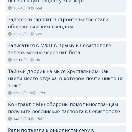
нелегальную продажу SIM-карт
16:04
0
658
Задержки зарплат в строительстве стали
общероссийским трендом
15:20
1
226
Записаться в МФЦ в Крыму и Севастополе
теперь можно через чат-бота
15:11
1
95
Тайный дворик на мысе Хрустальном: как
найти место отдыха, о котором почти никто не
знает
15:00
15
1750
Контракт с Минобороны помог иностранцам
получить российские паспорта в Севастополе
14:03
0
1563
Ради подъезда к онкодиспансеру в