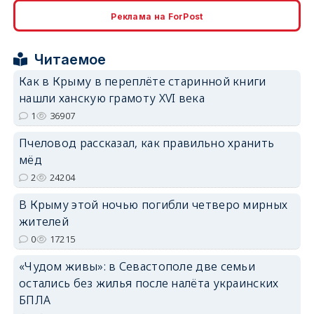
erid: 2SDnjcrDNw6
Реклама на ForPost
Читаемое
Как в Крыму в переплёте старинной книги
нашли ханскую грамоту XVI века
erid: 2SDnjdPjgYS
1
36907
Пчеловод рассказал, как правильно хранить
мёд
2
24204
В Крыму этой ночью погибли четверо мирных
erid: 2SDnjdvhGXG
жителей
0
17215
«Чудом живы»: в Севастополе две семьи
остались без жилья после налёта украинских
БПЛА