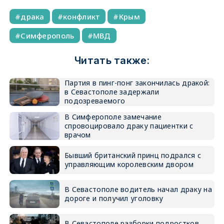
драка
конфликт
Крым
Симферополь
МВД
Читать также:
Партия в пинг-понг закончилась дракой:
в Севастополе задержали
подозреваемого
В Симферополе замечание
спровоцировало драку пациентки с
врачом
Бывший британский принц подрался с
управляющим королевским двором
В Севастополе водитель начал драку на
дороге и получил уголовку
В Севастополе разборки подростков