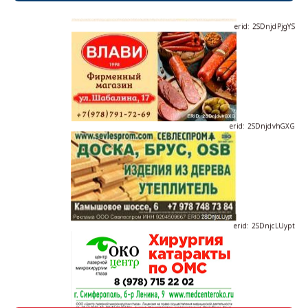
erid: 2SDnjdPjgYS
erid: 2SDnjdvhGXG
erid: 2SDnjcLUypt