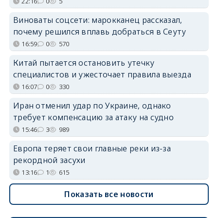
22:16
0
5
Виноваты соцсети: марокканец рассказал,
почему решился вплавь добраться в Сеуту
16:59
0
570
Китай пытается остановить утечку
специалистов и ужесточает правила выезда
16:07
0
330
Иран отменил удар по Украине, однако
требует компенсацию за атаку на судно
15:46
3
989
Европа теряет свои главные реки из-за
рекордной засухи
13:16
1
615
Показать все новости