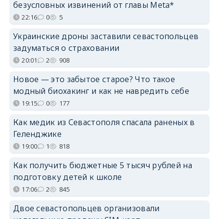
безусловных извинений от главы Meta*
22:16
0
5
Украинские дроны заставили севастопольцев
задуматься о страховании
20:01
2
908
Новое — это забытое старое? Что такое
модный биохакинг и как не навредить себе
19:15
0
177
Как медик из Севастополя спасала раненых в
Геленджике
19:00
1
818
Как получить бюджетные 5 тысяч рублей на
подготовку детей к школе
17:06
2
845
Двое севастопольцев организовали