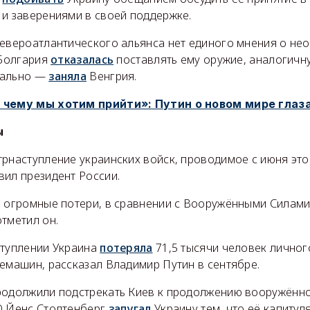
 и заверениями в своей поддержке.
Североатлантического альянса нет единого мнения о н
 Болгария
отказалась
поставлять ему оружие, аналогичн
иально —
заняла
Венгрия.
 чему мы хотим прийти»: Путин о новом мире глаз
ы
рнаступление украинских войск, проводимое с июня это
вил президент России.
о огромные потери, в сравнении с Вооружёнными Силами
тметил он.
ступлении Украина
потеряла
71,5 тысячи человек личного
емашин, рассказал Владимир Путин в сентябре.
родолжили подстрекать Киев к продолжению вооружённо
О Йенс Столтенберг
запугал
Украину тем, что её капитул