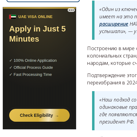
«Один из ключе
имеет на это п
расширение
НАТ
услышали», — 
Построению в мире 
колониальных стран,
народам, которые сч
Подтверждение это
переизбрания в 202
«Наш подход со
одинаковые пра
где появляются
президент РФ.