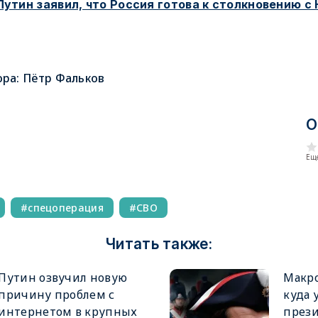
Путин заявил, что Россия готова к столкновению с 
ора:
Пётр Фальков
О
Еще
спецоперация
СВО
Читать также:
Путин озвучил новую
Макро
причину проблем с
куда 
интернетом в крупных
прези