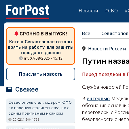
Новости
#СВО
#
Все
Севастопол
СРОЧНО В ВЫПУСК!
Кого в Севастополе готовы
взять на работу для защиты
Новости России
города от дронов
пт, 07/08/2026 - 15:13
Путин назв
Прислать новость
Перед поездкой в 
Служба новостей Fo
Свежее
В
интервью
Медиако
Севастополь стал лидером ЮФО
обозначил основные 
по падению строительства, но с
переговоры с Россие
одним позитивным нюансом
безопасности с неп
20:02
2
1723