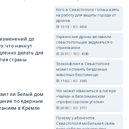
Кого в Севастополе готовы взять
на работу для защиты города от
дронов
15:13
0
4656
Украинские дроны заставили
 изменений до
севастопольцев задуматься о
го: что начнут
страховании
ленно делать для
20:01
10
4538
тия страны
Зооконфликт в Севастополе
может оставить бездомных
животных без помощи
17:02
6
3345
Что может измениться в лагере
вит ли Белый дом
«Чайка» и батилиманском
щание по ядерным
«профессорском уголке»
таниям в Кремле
20:00
5
3717
Почему у абонентов
Севастополя мобильная связь
вела себя по-разному при