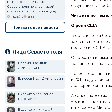
На центральном пляже
оккупации», и пообе
Севастополя по счастливой
случайности спасли женщину
Читайте по теме:
13:38
0
2885
О роли США
Показать все новости
В обеспечении безо
закреплённый в её д
при усилиях США, с
Лица Севастополя
Он обратил внимани
Ревякин Василий
Вашингтон начал вт
Дмитриевич
Более того, Запад 
Елисеев Иван Дмитриевич
в 2014 году и финан
долларов, констатир
Пирожков Александр
А далее, продолжил 
Николаевич
убивал людей там. И
называемых Минских
Водолазкин Николай