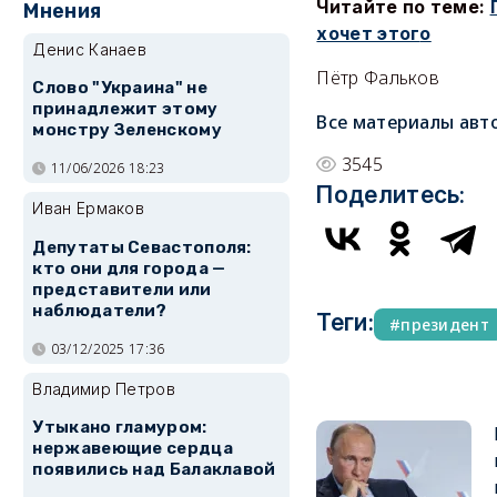
Читайте по теме:
Мнения
хочет этог
о
Денис Канаев
Пётр Фальков
Слово "Украина" не
принадлежит этому
Все материалы авт
монстру Зеленскому
3545
11/06/2026 18:23
Поделитесь:
Иван Ермаков
Депутаты Севастополя:
кто они для города —
представители или
наблюдатели?
Теги:
президент
03/12/2025 17:36
Владимир Петров
Утыкано гламуром:
нержавеющие сердца
появились над Балаклавой