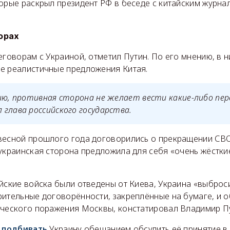
орые раскрыл президент РФ в беседе с китайским журна
орах
еговорам с Украиной, отметил Путин. По его мнению, в н
е реалистичные предложения Китая.
ию, противная сторона не желает вести какие-либо пер
глава российского государства.
весной прошлого года договорились о прекращении СВ
украинская сторона предложила для себя «очень жёстки
йские войска были отведены от Киева, Украина «выброси
ительные договорённости, закреплённые на бумаге, и о
ического поражения Москвы, констатировал Владимир П
л
подбивать
Украину обещанием обсудить её принятие в