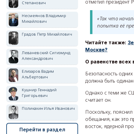
отметил президент Р
Степанович
Несмеянов Владимир
«Так что начал
Михайлович
попытка её пре
Градов Петр Михайлович
Читайте также:
Зе
Москве
?
Леваневский Сигизмунд
Александрович
О равенстве всех 
Елизаров Вадим
Безопасность одних 
Альбертович
должна быть одинако
Кушнир Геннадий
Однако с теми же СШ
Григорьевич
считает он.
Поликахин Илья Иванович
Поскольку, пояснил
обещания, как это 
восток, ядерной пр
Перейти в раздел