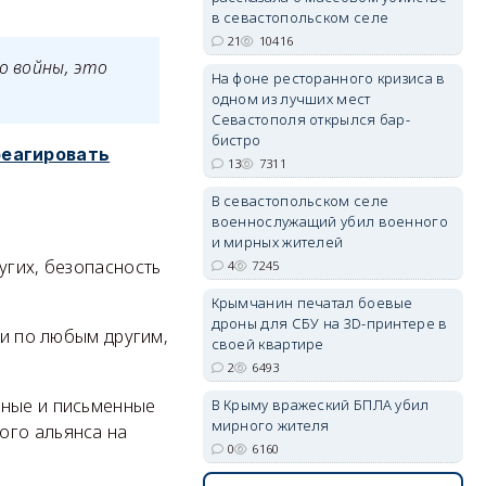
в севастопольском селе
21
10416
о войны, это
На фоне ресторанного кризиса в
одном из лучших мест
Севастополя открылся бар-
бистро
erid: 2SDnjdvhGXG
реагировать
13
7311
В севастопольском селе
военнослужащий убил военного
и мирных жителей
угих, безопасность
4
7245
Крымчанин печатал боевые
дроны для СБУ на 3D-принтере в
 и по любым другим,
своей квартире
2
6493
тные и письменные
В Крыму вражеский БПЛА убил
мирного жителя
ого альянса на
0
6160