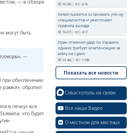
листом, — в обзоре
16:59
0
676
Китай пытается остановить утечку
специалистов и ужесточает
правила выезда
их могут быть
16:07
0
417
Иран отменил удар по Украине,
однако требует компенсацию за
атаку на судно
еговоры», —
15:46
3
1198
Показать все новости
О при обеспечении
е рамки», обратил
Севастополь на связи
ла в печку» все
Все наши Видео
бъявила, что будет
утин.
О местном для местных
 НАТО в случае