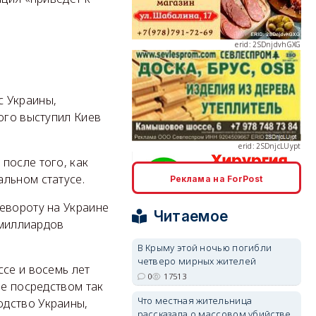
erid: 2SDnjdvhGXG
с Украины,
erid: 2SDnjcLUypt
ого выступил Киев
после того, как
льном статусе.
Реклама на ForPost
erid: 2SDnjcrDNw6
евороту на Украине
Читаемое
 миллиардов
В Крыму этой ночью погибли
четверо мирных жителей
ссе и восемь лет
0
17513
ле посредством так
Что местная жительница
одство Украины,
erid: 2SDnjdPjgYS
рассказала о массовом убийстве