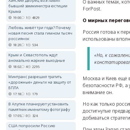
Ханский дворец возглавил
О важных темах, кот
бывший замминистра юстиции
ForPost.
Крыма
19:00
1
4829
О мирных перегов
Любовь живёт три года? Почему
Россия готова к пер
новая песня стала гимном тысяч
использованы вполн
россиянок
18:20
1
534
«Но, к сожален
Крым и Севастополь ждут
аномально жаркие выходные
констатировал 
18:02
4
2295
Минтранс разрешил тратить
Москва и Киев ещё 
«дорожные» деньги на защиту от
безопасности РФ, а 
БПЛА
внимание он.
17:18
1
179
Но как только росси
В Алупке планируют установить
памятник именитому фотографу
достигнутые предвар
17:05
0
324
добиваться стратег
США попросили Россию
При этом Запад ста