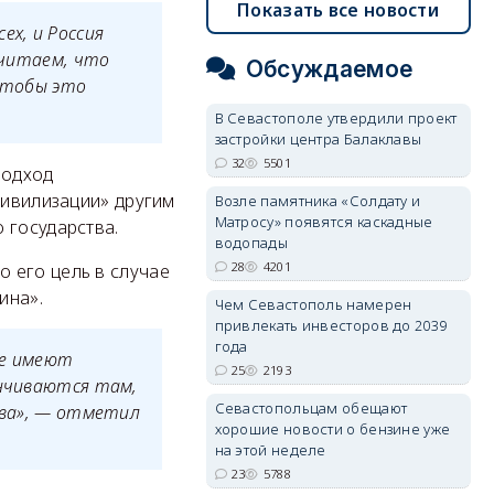
Показать все новости
ех, и Россия
считаем, что
Обсуждаемое
 чтобы это
В Севастополе утвердили проект
застройки центра Балаклавы
32
5501
подход
цивилизации» другим
Возле памятника «Солдату и
Матросу» появятся каскадные
 государства.
водопады
28
4201
 его цель в случае
ина».
Чем Севастополь намерен
привлекать инвесторов до 2039
года
се имеют
25
2193
анчиваются там,
Севастопольцам обещают
тва», — отметил
хорошие новости о бензине уже
на этой неделе
23
5788