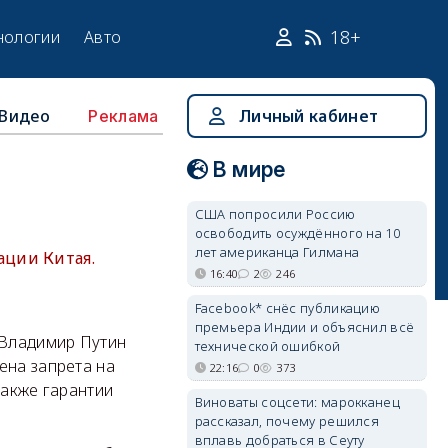
18+
нологии
Авто
Видео
Личный кабинет
Реклама
В мире
США попросили Россию
освободить осуждённого на 10
лет американца Гилмана
ации Китая.
16:40
2
246
Facebook* снёс публикацию
премьера Индии и объяснил всё
 Владимир Путин
технической ошибкой
ена запрета на
22:16
0
373
также гарантии
Виноваты соцсети: марокканец
рассказал, почему решился
вплавь добраться в Сеуту