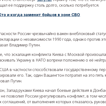
щал её поддержку столь долго, сколько потребуется.
Кто и когда заменит бойцов в зоне СВО
пасности России чрезвычайно важен внеблоковый стату
екларации о независимости 1990 года, однако против эт
казал Владимир Путин.
е, что эскалация конфликта Киева с Москвой произошла 
аскивать Украину в НАТО вопреки положению о её нейтра
и США в частности способствовали государственному пер
сировали его. Так, один Вашингтон потратил на это пять
овал Путин.
он, Запад руками Киева начал боевые действия в Донба
 не позволил России урегулировать конфликт, в том чис
 соглашений, от выполнения которых отказалось руков