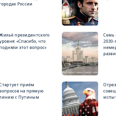
городах России
Жильё президентского
Семь
уровня: «Спасибо, что
2030-
подняли этот вопрос»
немед
разви
Стартует приём
Отрез
вопросов на прямую
сове
линию с Путиным
испы