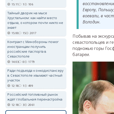
восстановление
15:11
1
106
Европу, Польшу
Тайный дворик на мысе
воевали, в час
Хрустальном: как найти место
Володин.
отдыха, о котором почти никто не
знает
15:00
15
2017
Побывав на экскурси
Контракт с Минобороны помог
севастопольцев и ге
иностранцам получить
подножью горы Госф
российские паспорта в
батареи.
Севастополе
14:03
0
1779
Ради подъезда к онкодиспансеру
в Севастополе изымают частный
участок
12:18
1
499
Российский топливный рынок
ждёт глобальная перенастройка
12:18
3
2061