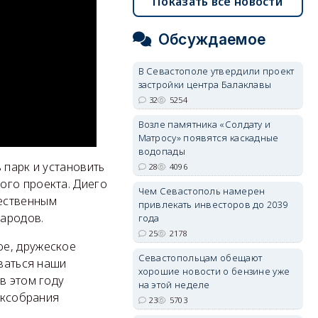
Показать все новости
Обсуждаемое
В Севастополе утвердили проект
застройки центра Балаклавы
32
5254
Возле памятника «Солдату и
Матросу» появятся каскадные
водопады
 парк и установить
28
4096
ого проекта. Диего
Чем Севастополь намерен
жественным
привлекать инвесторов до 2039
народов.
года
25
2178
ое, дружеское
Севастопольцам обещают
иваться наши
хорошие новости о бензине уже
в этом году
на этой неделе
аксобрания
23
5703