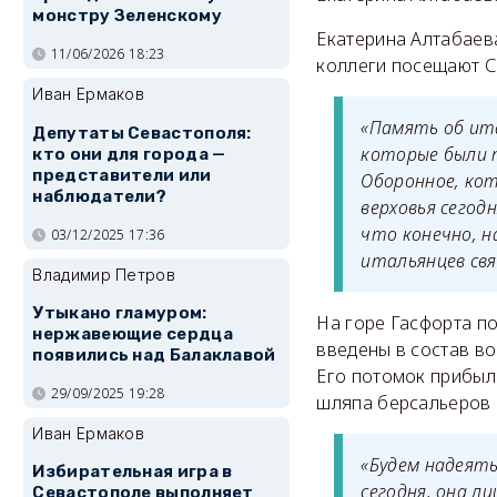
монстру Зеленскому
Екатерина Алтабаева
11/06/2026 18:23
коллеги посещают Се
Иван Ермаков
«Память об ита
Депутаты Севастополя:
которые были п
кто они для города —
представители или
Оборонное, кот
наблюдатели?
верховья сегод
что конечно, н
03/12/2025 17:36
итальянцев свя
Владимир Петров
Утыкано гламуром:
На горе Гасфорта по
нержавеющие сердца
введены в состав в
появились над Балаклавой
Его потомок прибыл
29/09/2025 19:28
шляпа берсальеров 
Иван Ермаков
«Будем надеять
Избирательная игра в
сегодня, она л
Севастополе выполняет