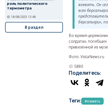
роль политического
воевать. Он се
термометра
всех берсальер
представитель
18/08/2025 13:48
берсальери», п
В раздел
Во время церемонии 
солдатах, погибших 
привезённой из музе
Фото: VistaNews.ru
5880
Поделитесь:
Теги:
память