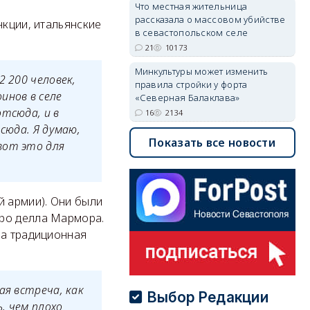
Что местная жительница
рассказала о массовом убийстве
нкции, итальянские
в севастопольском селе
21
10173
Минкультуры может изменить
2 200 человек,
правила стройки у форта
инов в селе
«Северная Балаклава»
отсюда, и в
16
2134
сюда. Я думаю,
Показать все новости
вот это для
й армии). Они были
еро делла Мармора.
ла традиционная
ая встреча, как
Выбор Редакции
, чем плохо