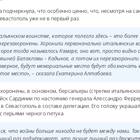
 подчеркнула, что особенно ценно, что, несмотря на са
вастополь уже не в первый раз.
льянском воинстве, которое полегло здесь – это более 
ерезахоронены. Хоронили первоначально итальянских во
орое тогда называлось Камаре, оно вот, просто видно 
няшней Балаклавы – Кадыкое, а потом их перезахоронили 
аверное, будут мемориальные места будут обозначать 
тое место», – сказала Екатерина Алтабаева.
хоронены, в основном, берсальеры (стрелки итальянско
ойск Сардинии по настоянию генерала Алессандро Ферр
 в Севастополь в составе делегации. Его голову украша
с перьями черного петуха.
ся, что войны больше никогда не будет между нами. Так
ишний раз подчёркивает, что лучше лишний раз дружить