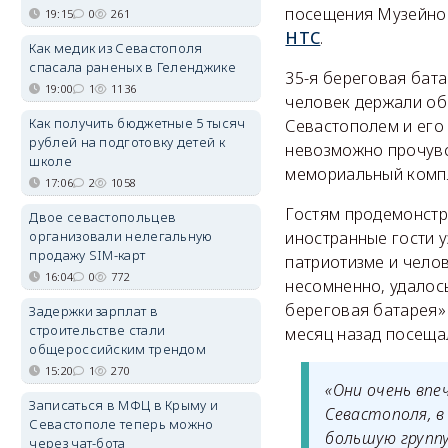
посещения Музейног
19:15
0
261
НТС
.
Как медик из Севастополя
спасала раненых в Геленджике
35-я береговая бата
19:00
1
1136
человек держали обо
Как получить бюджетные 5 тысяч
Севастополем и его 
рублей на подготовку детей к
невозможно прочувс
школе
мемориальный комп
17:06
2
1058
Гостям продемонстр
Двое севастопольцев
организовали нелегальную
иностранные гости у
продажу SIM-карт
патриотизме и челов
16:04
0
772
несомненно, удалос
береговая батарея»
Задержки зарплат в
строительстве стали
месяц назад посеща
общероссийским трендом
15:20
1
270
«Они очень вп
Записаться в МФЦ в Крыму и
Севастополя, в
Севастополе теперь можно
большую группу
через чат-бота