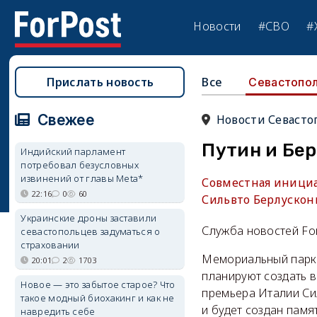
Новости
#СВО
#
Прислать новость
Все
Севастопо
Свежее
Новости Севасто
Путин и Бе
Индийский парламент
потребовал безусловных
извинений от главы Meta*
Совместная иници
22:16
0
60
Сильвто Берлускони
Украинские дроны заставили
Служба новостей Fo
севастопольцев задуматься о
страховании
Мемориальный парк 
20:01
2
1703
планируют создать в
Новое — это забытое старое? Что
премьера Италии Сил
такое модный биохакинг и как не
и будет создан памя
навредить себе