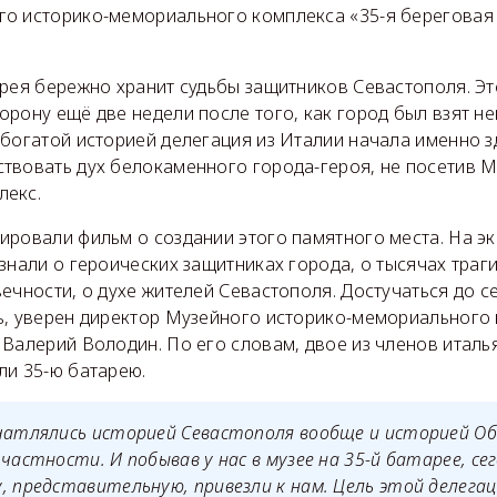
о историко-мемориального комплекса «35-я береговая
рея бережно хранит судьбы защитников Севастополя. Это
рону ещё две недели после того, как город был взят н
богатой историей делегация из Италии начала именно з
твовать дух белокаменного города-героя, не посетив М
лекс.
ировали фильм о создании этого памятного места. На эк
знали о героических защитниках города, о тысячах траги
ечности, о духе жителей Севастополя. Достучаться до с
ь, уверен директор Музейного историко-мемориального 
 Валерий Володин. По его словам, двое из членов италь
ли 35-ю батарею.
ечатлялись историей Севастополя вообще и историей О
 частности. И побывав у нас в музее на 35-й батарее, се
, представительную, привезли к нам. Цель этой делегац