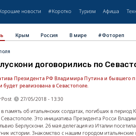
Хорошие новости
#Коротко
Туризм
Афиша
Тех
Крым
Россия
В мире
#Фотореп
ль
поля
рлускони договорились по Севас
атива Президента РФ Владимира Путина и бывшего 
 будет реализована в Севастополе.
rPost
27/05/2018 - 13:30
в память об итальянских солдатах, погибших в период 
 Севастополе. Это инициатива Президента Росси Владим
ьвио Берлускони. 26 мая делегация из Италии посетила 
тник истории. Знакомство с нашим городом итальянские 