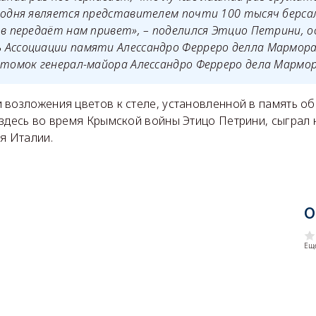
годня является представителем почти 100 тысяч берса
ов передаёт нам привет», – поделился Этцио Петрини, 
 Ассоциации памяти Алессандро Ферреро делла Мармора
отомок генерал-майора Алессандро Ферреро дела Мармор
возложения цветов к стеле, установленной в память об
здесь во время Крымской войны Этицо Петрини, сыграл н
я Италии.
О
Еще