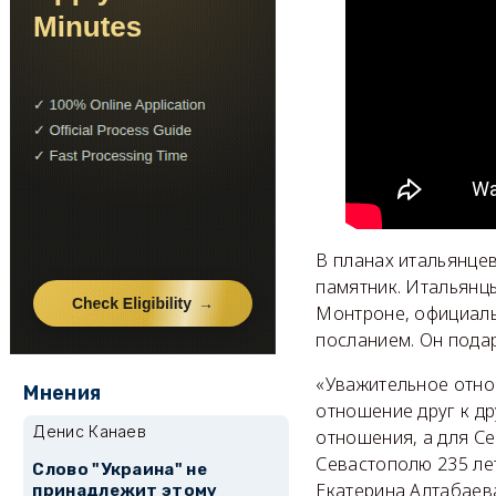
В планах итальянцев
памятник. Итальянц
Монтроне, официаль
посланием. Он пода
«Уважительное отно
Мнения
отношение друг к др
Денис Канаев
отношения, а для Се
Севастополю 235 лет
Слово "Украина" не
Екатерина Алтабаев
принадлежит этому