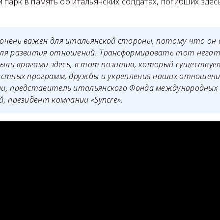
 парк в память об итальянских солдатах, погибших здес
очень важен для итальянской стороны, потому что он
ля развития отношений. Трансформировать тот негат
были врагами здесь, в тот позитив, который существуе
стных программ, дружбы и укрепления наших отношений
и, представитель итальянского Фонда международных
, президент компании «Syncre».