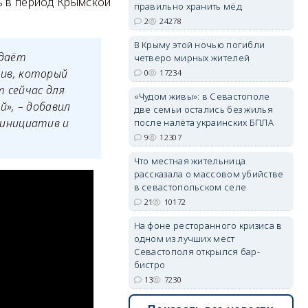
ь в период Крымской
правильно хранить мёд
2
24278
В Крыму этой ночью погибли
 даёт
erid: 2SDnjdvhGXG
четверо мирных жителей
ив, который
0
17234
т сейчас для
«Чудом живы»: в Севастополе
», – добавил
две семьи остались без жилья
 инициатив и
после налёта украинских БПЛА
9
12307
Что местная жительница
рассказала о массовом убийстве
в севастопольском селе
21
10172
На фоне ресторанного кризиса в
одном из лучших мест
Севастополя открылся бар-
бистро
13
7230