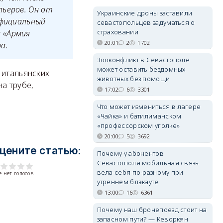
льеров. Он от
Украинские дроны заставили
официальный
севастопольцев задуматься о
страховании
 «Армия
20:01
2
1702
а.
Зооконфликт в Севастополе
может оставить бездомных
 итальянских
животных без помощи
а трубе,
17:02
6
3301
Что может измениться в лагере
«Чайка» и батилиманском
«профессорском уголке»
20:00
5
3692
цените статью:
Почему у абонентов
Севастополя мобильная связь
вела себя по-разному при
 нет голосов
утреннем блэкауте
13:00
16
6361
Почему наш бронепоезд стоит на
запасном пути? — Кеворкян