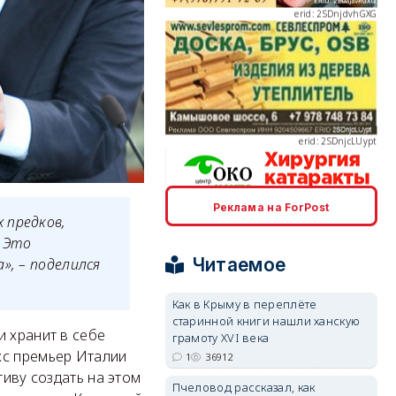
erid: 2SDnjcLUypt
Реклама на ForPost
erid: 2SDnjcrDNw6
 предков,
. Это
Читаемое
», – поделился
Как в Крыму в переплёте
старинной книги нашли ханскую
и хранит в себе
грамоту XVI века
erid: 2SDnjdPjgYS
кс премьер Италии
1
36912
тиву создать на этом
Пчеловод рассказал, как