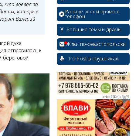
, кто воевал за
Раньше всех и прямо в
лдатах, которые
телефон
оворит Валерий
Большие темы и драмы
erid: 2SDnjcrDNw6
илой духа
Живи по-севастопольски
ция отправилась к
й береговой
ForPost в наушниках
erid: 2SDnjdPjgYS
erid: 2SDnjdvhGXG