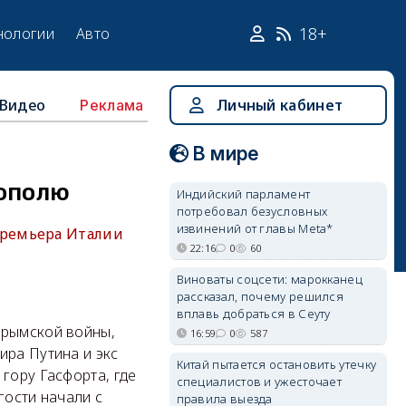
18+
нологии
Авто
Видео
Личный кабинет
Реклама
В мире
тополю
Индийский парламент
потребовал безусловных
извинений от главы Meta*
премьера Италии
22:16
0
60
Виноваты соцсети: марокканец
рассказал, почему решился
вплавь добраться в Сеуту
Крымской войны,
16:59
0
587
ира Путина и экс
Китай пытается остановить утечку
гору Гасфорта, где
специалистов и ужесточает
гости начали с
правила выезда