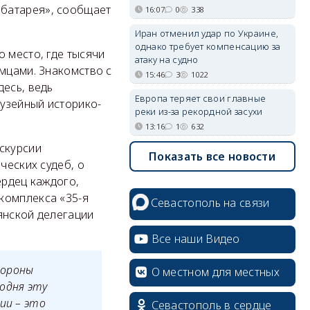
 батарея», сообщает
16:07
0
338
Иран отменил удар по Украине,
однако требует компенсацию за
 место, где тысячи
атаку на судно
емцами. Знакомство с
15:46
3
1022
десь, ведь
Европа теряет свои главные
узейный историко-
реки из-за рекордной засухи
13:16
1
632
скурсии
Показать все новости
ческих судеб, о
ердец каждого,
комплекса «35-я
Севастополь на связи
янской делегации
Все наши Видео
бороны
О местном для местных
годня эту
ии – это
Севастополь в сердце