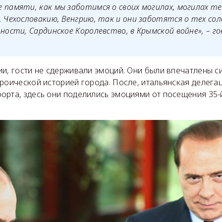
 памяти, как мы заботимся о своих могилах, могилах тех
, Чехословакию, Венгрию, так и они заботятся о тех со
тности, Сардинское Королевство, в Крымской войне», – г
и, гости не сдерживали эмоций. Они были впечатлены с
роической историей города. После, итальянская делега
орта, здесь они поделились эмоциями от посещения 35-