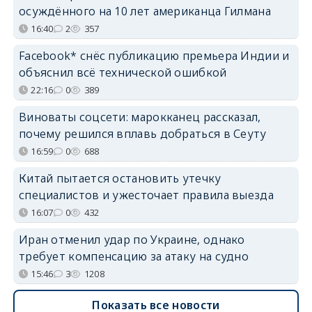
осуждённого на 10 лет американца Гилмана
16:40
2
357
Facebook* снёс публикацию премьера Индии и
объяснил всё технической ошибкой
22:16
0
389
Виноваты соцсети: марокканец рассказал,
почему решился вплавь добраться в Сеуту
16:59
0
688
Китай пытается остановить утечку
специалистов и ужесточает правила выезда
16:07
0
432
Иран отменил удар по Украине, однако
требует компенсацию за атаку на судно
15:46
3
1208
Показать все новости