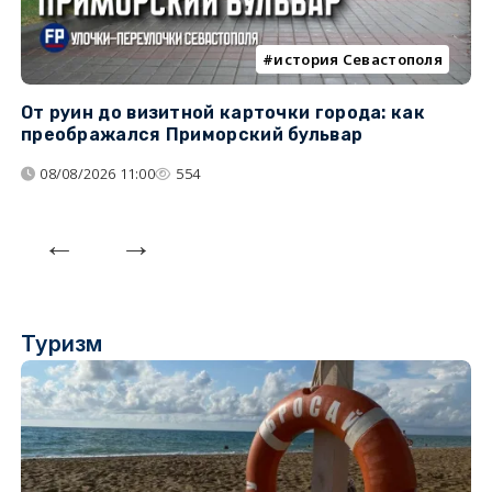
история Севастополя
От руин до визитной карточки города: как
С
преображался Приморский бульвар
с
08/08/2026 11:00
554
Туризм