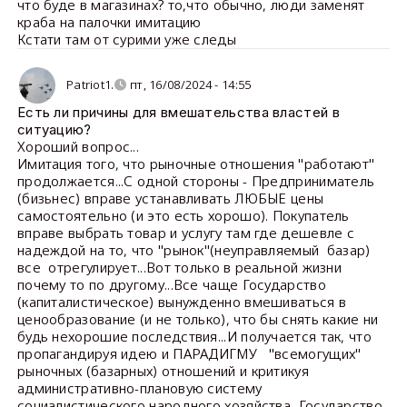
что буде в магазинах? то,что обычно, люди заменят
краба на палочки имитацию
Кстати там от сурими уже следы
Patriot1.
пт, 16/08/2024 - 14:55
Есть ли причины для вмешательства властей в
ситуацию?
Хороший вопрос...
Имитация того, что рыночные отношения "работают"
продолжается...С одной стороны - Предприниматель
(бизьнес) вправе устанавливать ЛЮБЫЕ цены
самостоятельно (и это есть хорошо). Покупатель
вправе выбрать товар и услугу там где дешевле с
надеждой на то, что "рынок"(неуправляемый базар)
все отрегулирует...Вот только в реальной жизни
почему то по другому...Все чаще Государство
(капиталистическое) вынужденно вмешиваться в
ценообразование (и не только), что бы снять какие ни
будь нехорошие последствия...И получается так, что
пропагандируя идею и ПАРАДИГМУ "всемогущих"
рыночных (базарных) отношений и критикуя
административно-плановую систему
социалистического народного хозяйства, Государство