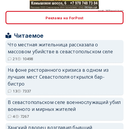
Реклама на ForPost
erid: 2SDnjcrDNw6
Читаемое
Что местная жительница рассказала о
массовом убийстве в севастопольском селе
21
10498
На фоне ресторанного кризиса в одном из
erid: 2SDnjdPjgYS
лучших мест Севастополя открылся бар-
бистро
13
7337
В севастопольском селе военнослужащий убил
военного и мирных жителей
erid: 2SDnjdvhGXG
4
7267
Ханский дворец возглавил бывший