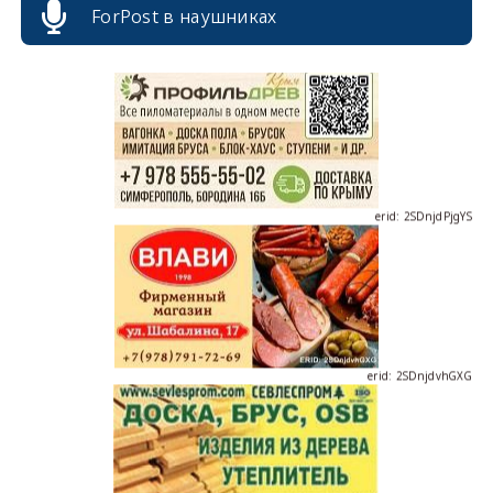
ForPost в наушниках
erid: 2SDnjdPjgYS
erid: 2SDnjdvhGXG
erid: 2SDnjcLUypt