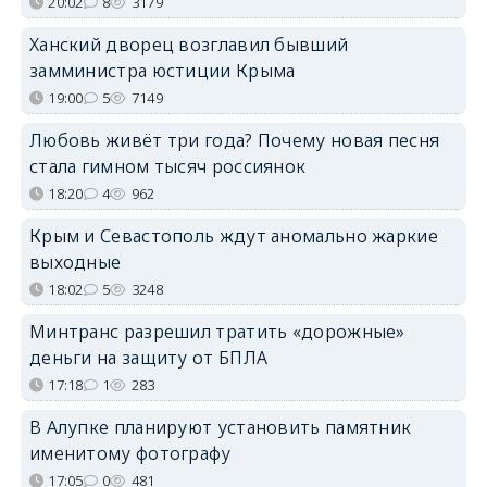
20:02
8
3179
Ханский дворец возглавил бывший
замминистра юстиции Крыма
19:00
5
7149
Любовь живёт три года? Почему новая песня
стала гимном тысяч россиянок
18:20
4
962
Крым и Севастополь ждут аномально жаркие
выходные
18:02
5
3248
Минтранс разрешил тратить «дорожные»
деньги на защиту от БПЛА
17:18
1
283
В Алупке планируют установить памятник
именитому фотографу
17:05
0
481