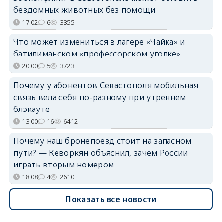
бездомных животных без помощи
17:02
6
3355
Что может измениться в лагере «Чайка» и
батилиманском «профессорском уголке»
20:00
5
3723
Почему у абонентов Севастополя мобильная
связь вела себя по-разному при утреннем
блэкауте
13:00
16
6412
Почему наш бронепоезд стоит на запасном
пути? — Кеворкян объяснил, зачем России
играть вторым номером
18:08
4
2610
Показать все новости