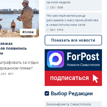
на этой неделе
23
5558
Что местная жительница
рассказала о массовом убийстве
в севастопольском селе
20
9743
пляж
туризм
Показать все новости
пляжах
Двух москвичей на
П
ля появились
сапбордах унесло от берега
о
ры
Крыма на километр в море
б
Е
штрафовать за отдых
Спасатели благополучно
Н
удованном пляже?
вернули туристов обратно на
де
сушу.
:24
5811
29/07/2026 17:03
6369
Выбор Редакции
Зооконфликт в Севастополе