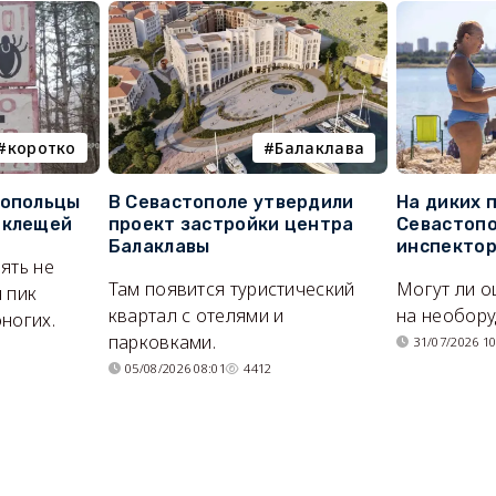
коротко
Балаклава
топольцы
В Севастополе утвердили
На диких 
 клещей
проект застройки центра
Севастопо
Балаклавы
инспекто
ять не
Там появится туристический
Могут ли о
 пик
квартал с отелями и
на необор
ногих.
парковками.
31/07/2026 10
05/08/2026 08:01
4412