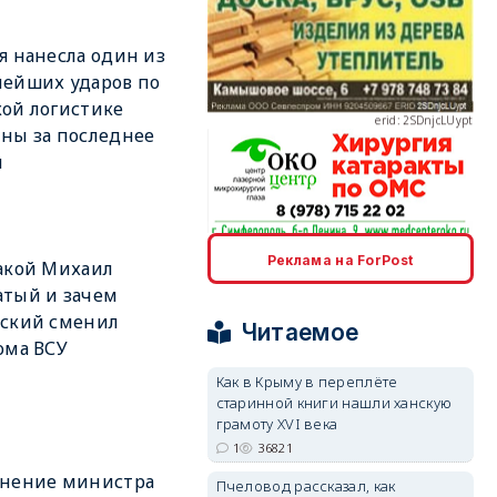
я нанесла один из
ейших ударов по
erid: 2SDnjcLUypt
ой логистике
ны за последнее
я
erid: 2SDnjcrDNw6
Реклама на ForPost
акой Михаил
тый и зачем
нский сменил
Читаемое
ома ВСУ
Как в Крыму в переплёте
старинной книги нашли ханскую
erid: 2SDnjdPjgYS
грамоту XVI века
1
36821
ьнение министра
Пчеловод рассказал, как