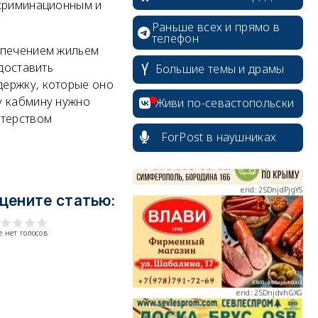
скриминационным и
Раньше всех и прямо в
телефон
спечением жильем
доставить
Большие темы и драмы
erid: 2SDnjcrDNw6
держку, которые оно
у кабмину нужно
Живи по-севастопольски
стерством
ForPost в наушниках
erid: 2SDnjdPjgYS
цените статью:
 нет голосов
erid: 2SDnjdvhGXG