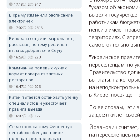
17:18
2
947
"указом об экономи
вывели госучреждени
В Крыму изменили расписание
электричек
работникам бюджетн
17:02
0
2315
пенсию имеют право
территориях. С апр
Виноваты соцсети: марокканец
самостоятельно вып
рассказал, почему решился
вплавь добраться в Сеуту
"Украинское правит
16:59
0
223
переселенцам, но ук
Крымчан на полевых кухнях
Правительство долж
кормят повара из элитных
выплаты, на которы
ресторанов
на неподконтрольны
16:47
1
203
в Киеве, посвященн
Китай пытается остановить утечку
специалистов и ужесточает
По ее словам, "эти 
правила выезда
за десятки лет свое
16:07
0
172
Севастопольскому Фиоленту к
Йованович считает,
сентябрю обещают новое
на переселенцев пр
пространство для отдыха