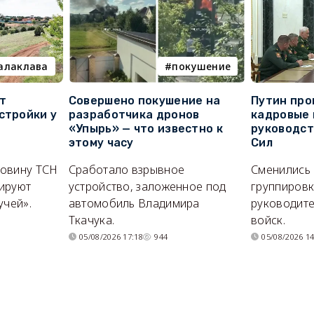
алаклава
покушение
т
Совершено покушение на
Путин про
стройки у
разработчика дронов
кадровые 
«Упырь» — что известно к
руководс
этому часу
Сил
ловину ТСН
Сработало взрывное
Сменились
ируют
устройство, заложенное под
группировк
учей».
автомобиль Владимира
руководите
Ткачука.
войск.
05/08/2026 17:18
944
05/08/2026 14