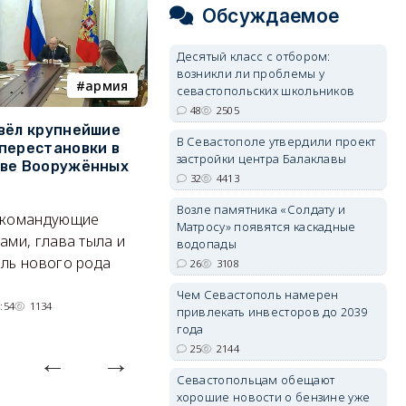
Обсуждаемое
Десятый класс с отбором:
возникли ли проблемы у
армия
Балаклава
севастопольских школьников
48
2505
вёл крупнейшие
В Севастополе утвердили
З
В Севастополе утвердили проект
перестановки в
проект застройки центра
м
застройки центра Балаклавы
тве Вооружённых
Балаклавы
ж
32
4413
Там появится туристический
См
Возле памятника «Солдату и
 командующие
квартал с отелями и
к
Матросу» появятся каскадные
ами, глава тыла и
парковками.
водопады
ль нового рода
26
3108
05/08/2026 08:01
4411
Чем Севастополь намерен
:54
1134
привлекать инвесторов до 2039
года
25
2144
Севастопольцам обещают
хорошие новости о бензине уже