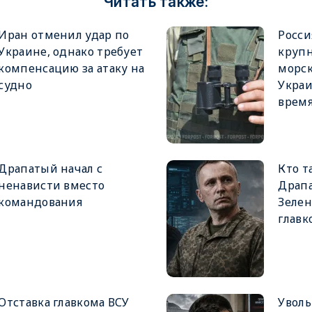
Читать также:
Иран отменил удар по
Росси
Украине, однако требует
крупн
компенсацию за атаку на
морск
судно
Украи
врем
Драпатый начал с
Кто т
ненависти вместо
Драпа
командования
Зеле
главк
Отставка главкома ВСУ
Увол