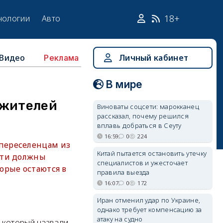
18+
нологии
Авто
Видео
Личный кабинет
Реклама
В мире
 жителей
Виноваты соцсети: марокканец
рассказал, почему решился
вплавь добраться в Сеуту
16:59
0
224
переселенцам из
Китай пытается остановить утечку
сти должны
специалистов и ужесточает
орые остаются в
правила выезда
16:07
0
172
Иран отменил удар по Украине,
однако требует компенсацию за
атаку на судно
 который назвали