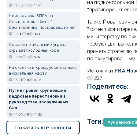
на подконтрольной 
16:05
5
1191
"противоречит европ
Ночная атака БПЛА на
Также Йованович сч
Севастополь: сбиты 4
беспилотника, пострадавших нет
"сотен тысяч пересе
15:30
0
363
министерству по ок
требуют для выполн
Совсем не айс: какие угрозы
скрывает холодный кофе
принять стратегию 
15:19
1
576
по оккупированным 
На сколько в Крыму установилась
Источники
РИА Нов
аномальная жара?
227
15:01
0
4008
Поделитесь:
Путин провёл крупнейшие
кадровые перестановки в
руководстве Вооружённых
Сил
14:54
0
1135
Теги:
украински
Показать все новости