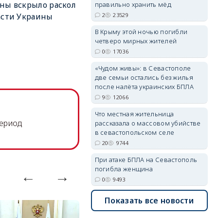
ны вскрыло раскол
правильно хранить мёд
2
23529
асти Украины
В Крыму этой ночью погибли
erid: 2SDnjdvhGXG
четверо мирных жителей
0
17036
«Чудом живы»: в Севастополе
две семьи остались без жилья
после налёта украинских БПЛА
9
12066
Что местная жительница
период
рассказала о массовом убийстве
в севастопольском селе
20
9744
При атаке БПЛА на Севастополь
погибла женщина
0
9493
Показать все новости