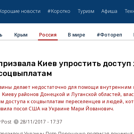
Хорошие новости
#Коротко
Туризм
Афиша
Тех
ь
Крым
В мире
#Фотореп
Россия
призвала Киев упростить доступ
 соцвыплатам
аины делает недостаточно для помощи внутренним 
Киеву районов Донецкой и Луганской областей, вла
м доступа к соцвыплатам переселенцев и людей, кот
аявила посол США на Украине Мари Йованович.
rPost
28/11/2017 - 17:37
 президент Украины Петр Порошенко подписал документ,