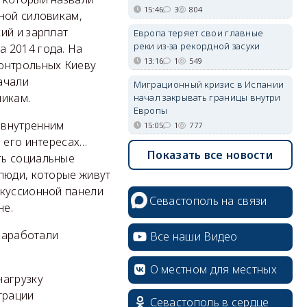
15:46
3
804
ной силовикам,
ий и зарплат
Европа теряет свои главные
реки из-за рекордной засухи
 2014 года. На
13:16
1
549
контрольных Киеву
ачали
Миграционный кризис в Испании
никам.
начал закрывать границы внутри
Европы
 внутренним
15:05
1
777
в его интересах…
Показать все новости
ть социальные
люди, которые живут
скуссионной панели
Севастополь на связи
не.
 заработали
Все наши Видео
О местном для местных
нагрузку
трации
Севастополь в сердце