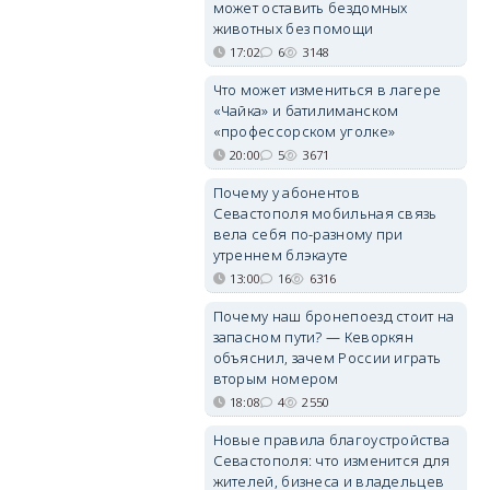
может оставить бездомных
животных без помощи
17:02
6
3148
Что может измениться в лагере
«Чайка» и батилиманском
«профессорском уголке»
20:00
5
3671
Почему у абонентов
Севастополя мобильная связь
вела себя по-разному при
утреннем блэкауте
13:00
16
6316
Почему наш бронепоезд стоит на
запасном пути? — Кеворкян
объяснил, зачем России играть
вторым номером
18:08
4
2550
Новые правила благоустройства
Севастополя: что изменится для
жителей, бизнеса и владельцев