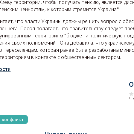
Киеву территории, чтобы получать пенсию, является ди
ейским ценностям, к которым стремится Украина".
итает, что власти Украины должны решить вопрос с обе
ленцев". Посол полагает, что правительству следует пре
купированным территориям "бюджет и политическую под
ения своих полномочий". Она добавила, что украинском
по переселенцам, которая ранее была разработана мини
территориям в контакте с общественным сектором.
ости
О
Еще
й конфликт