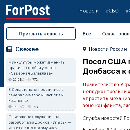
Новости
#СВО
#
Прислать новость
Все
Севастопол
Свежее
Новости России
Посол США 
Минкультуры может изменить
правила стройки у форта
Донбасса к
«Северная Балаклава»
20:01
4
772
Правительство Укр
В Севастополе простились с
неподконтрольных 
генерал-майором Василием
упростить механиз
Казаченко
зоне конфликта, з
18:02
1
1439
Совершено покушение на
Служба новостей Fo
разработчика дронов «Упырь» —
что известно к этому часу
В ноябре 2014 года