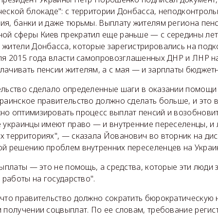
ческой блокаде": с территории Донбасса, неподконтроль
я, банки и даже тюрьмы. Выплату жителям региона пенс
ой сферы Киев прекратил еще раньше — с середины лета
 жители Донбасса, которые зарегистрировались на под
еля 2015 года власти самопровозглашенных ДНР и ЛНР н
лачивать пенсии жителям, а с мая — и зарплаты бюджет
ельство сделало определенные шаги в оказании помощи
раинское правительство должно сделать больше, и это 
но оптимизировать процесс выплат пенсий и возобнови
е украинцы имеют право — и внутренние переселенцы, и 
х территориях", — сказала Йованович во вторник на ди
ой решению проблем внутренних переселенцев на Украи
выплаты — это не помощь, а средства, которые эти люди
й работы на государство".
 что правительство должно сократить бюрократическую 
и получении соцвыплат. По ее словам, требование регис