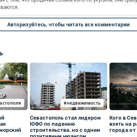
ваются.
Авторизуйтесь, чтобы читать все комментарии
ь
вастополя
недвижимость
ой
Севастополь стал лидером
Кого в Се
как
ЮФО по падению
взять на 
морский
строительства, но с одним
города от
позитивным нюансом