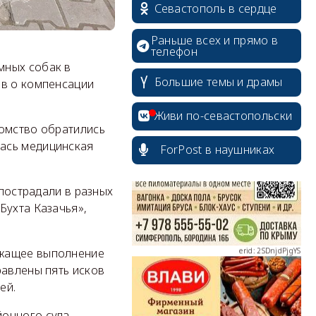
Севастополь в сердце
Раньше всех и прямо в
телефон
мных собак в
Большие темы и драмы
ов о компенсации
erid: 2SDnjcrDNw6
Живи по-севастопольски
домство обратились
ась медицинская
ForPost в наушниках
 пострадали в разных
erid: 2SDnjdPjgYS
Бухта Казачья»,
ежащее выполнение
равлены пять исков
ей.
erid: 2SDnjdvhGXG
йонного суда