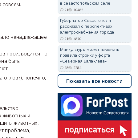
в севастопольском селе
 совсем.
21
10485
Губернатор Севастополя
рассказал о перспективах
электроснабжения города
стало ненадлежащее
21
4870
Минкультуры может изменить
ов производится по
правила стройки у форта
жна быть
«Северная Балаклава»
яют.
18
2284
 отлов?), конечно,
Показать все новости
ельство
х животных и
ащиты животных,
ет проблема,
 в кусты и