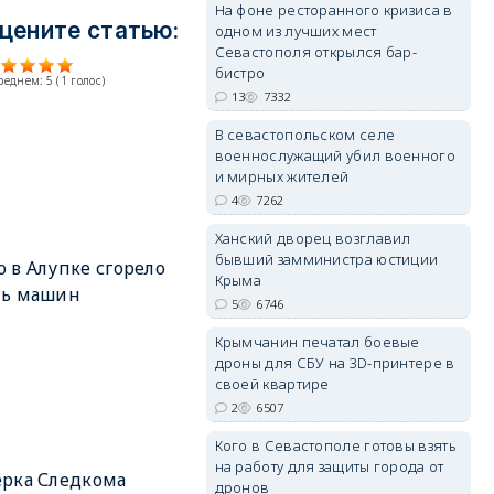
На фоне ресторанного кризиса в
цените статью:
одном из лучших мест
Севастополя открылся бар-
бистро
среднем:
5
(
1
голос)
13
7332
erid: 2SDnjdvhGXG
В севастопольском селе
военнослужащий убил военного
и мирных жителей
4
7262
Ханский дворец возглавил
бывший замминистра юстиции
 в Алупке сгорело
Крыма
мь машин
5
6746
Крымчанин печатал боевые
дроны для СБУ на 3D-принтере в
своей квартире
2
6507
Кого в Севастополе готовы взять
на работу для защиты города от
рка Следкома
дронов