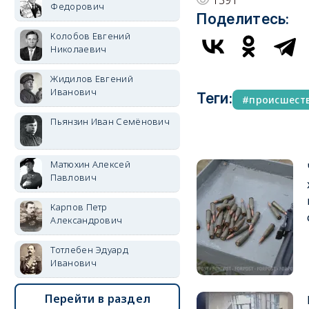
1391
Федорович
Поделитесь:
Колобов Евгений
Николаевич
Жидилов Евгений
Иванович
Теги:
происшест
Пьянзин Иван Семёнович
Матюхин Алексей
Павлович
Карпов Петр
Александрович
Тотлебен Эдуард
Иванович
Перейти в раздел