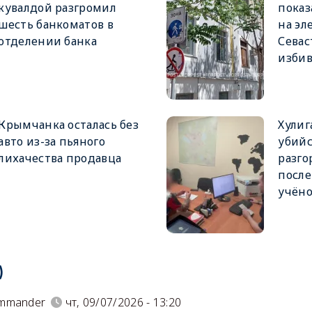
кувалдой разгромил
показ
шесть банкоматов в
на эл
отделении банка
Севас
избив
Крымчанка осталась без
Хулиг
авто из-за пьяного
убийс
лихачества продавца
разго
после
учёно
)
mmander
чт, 09/07/2026 - 13:20