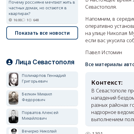
Почему россияне мечтают жить в
Севастополя.
частных домах, но остаются в
квартирах?
Напомним, в серед
16:00
1
648
оперативно установ
Показать все новости
на улице Николая М
если вас укусила со
Павел Истомин
Лица Севастополя
Все материалы авт
Поликарпов Геннадий
Григорьевич
В Севастополе пр
Белкин Михаил
нападений бездом
Федорович
разных районах г
надзорное ведомс
Порватов Алексей
Михайлович
выполнением полн
Вечирко Николай