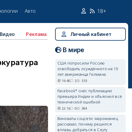
18+
нологии
Авто
Видео
Личный кабинет
Реклама
В мире
окуратура
США попросили Россию
освободить осуждённого на 10
лет американца Гилмана
16:40
2
333
Facebook* снёс публикацию
премьера Индии и объяснил всё
технической ошибкой
22:16
0
384
Виноваты соцсети: марокканец
рассказал, почему решился
вплавь добраться в Сеуту