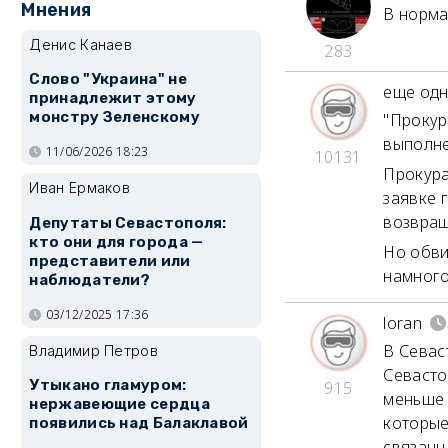
Мнения
В норма
Денис Канаев
283
Слово "Украина" не
еще одн
принадлежит этому
монстру Зеленскому
"Прокур
выполне
11/06/2026 18:23
10131
Прокура
Иван Ермаков
заявке 
возвращ
Депутаты Севастополя:
кто они для города —
Но обви
представители или
намного
наблюдатели?
03/12/2025 17:36
loran
В Севас
Владимир Петров
Севасто
Утыкано гламуром:
915
меньше 
нержавеющие сердца
которые
появились над Балаклавой
связанн