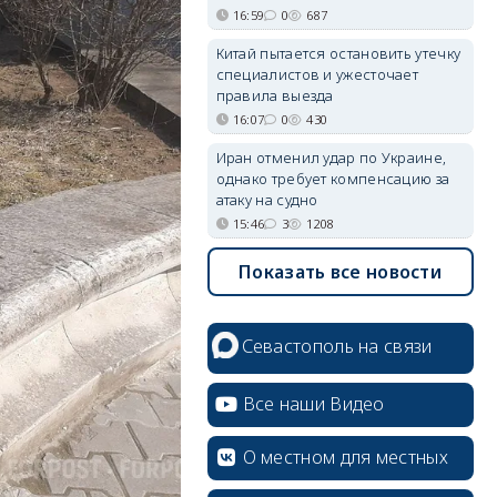
16:59
0
687
Китай пытается остановить утечку
специалистов и ужесточает
правила выезда
16:07
0
430
Иран отменил удар по Украине,
однако требует компенсацию за
атаку на судно
15:46
3
1208
Показать все новости
Севастополь на связи
Все наши Видео
О местном для местных