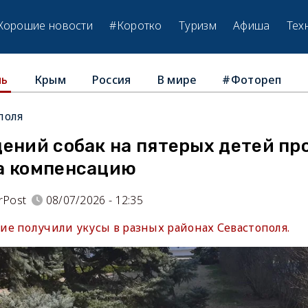
Хорошие новости
#Коротко
Туризм
Афиша
Тех
Крым
Россия
В мире
#Фотореп
ль
поля
дений собак на пятерых детей пр
а компенсацию
rPost
08/07/2026 - 12:35
е получили укусы в разных районах Севастополя.