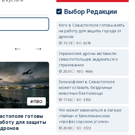
Выбор Редакции
Кого в Севастополе готовы взять
на работу для защиты города от
дронов
15:13
0
6278
Украинские дроны заставили
севастопольцев задуматься о
страховании
20:01
10
4666
Зооконфликт в Севастополе
может оставить бездомных
животных без помощи
17:02
6
3355
ПВО
катера
Что может измениться в лагере
«Чайка» и батилиманском
вастополе готовы
Украинский БЭК выгнал
Г
«профессорском уголке»
работу для защиты
отдыхающих с пляжей Ялты
р
 дронов
э
20:00
5
3723
Людей эвакуируют с