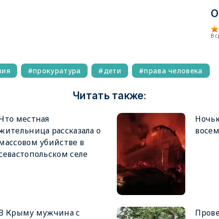
О
В 
вия
прокуратура
дети
права человека
Читать также:
Что местная
Ночью
жительница рассказала о
восе
массовом убийстве в
севастопольском селе
В Крыму мужчина с
Прове