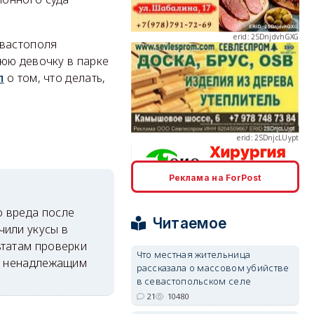
евастополя
нюю девочку в парке
л
о том, что делать,
erid: 2SDnjcLUypt
Реклама на ForPost
erid: 2SDnjcrDNw6
о вреда после
Читаемое
чили укусы в
ьтатам проверки
Что местная жительница
 с ненадлежащим
рассказала о массовом убийстве
в севастопольском селе
erid: 2SDnjdPjgYS
21
10480