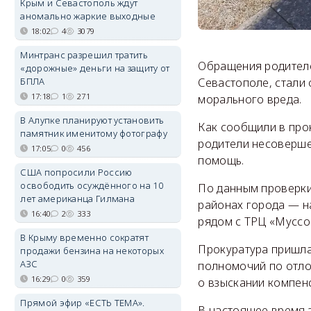
Крым и Севастополь ждут
аномально жаркие выходные
18:02
4
3079
Минтранс разрешил тратить
Обращения родителе
«дорожные» деньги на защиту от
БПЛА
Севастополе, стали
17:18
1
271
морального вреда.
В Алупке планируют установить
Как сообщили в про
памятник именитому фотографу
родители несоверше
17:05
0
456
помощь.
США попросили Россию
освободить осуждённого на 10
По данным проверки,
лет американца Гилмана
районах города — на
16:40
2
333
рядом с ТРЦ «Муссо
В Крыму временно сократят
Прокуратура пришла
продажи бензина на некоторых
АЗС
полномочий по отлов
16:29
0
359
о взыскании компен
Прямой эфир «ЕСТЬ ТЕМА».
В настоящее время 