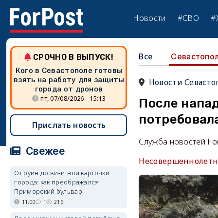
Новости
#СВО
#
Все
Севастопо
СРОЧНО В ВЫПУСК!
Кого в Севастополе готовы
взять на работу для защиты
Новости Севасто
города от дронов
пт, 07/08/2026 - 15:13
После напа
потребовал
Прислать новость
Служба новостей Fo
Свежее
Несовершеннолетни
От руин до визитной карточки
города: как преображался
Приморский бульвар
11:00
1
216