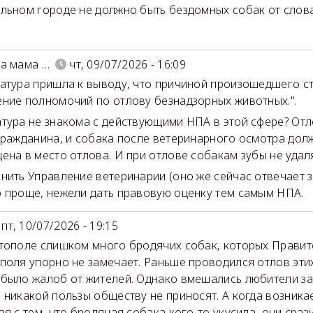
льном городе не должно быть бездомных собак от слова
а мама …
чт, 09/07/2026 - 16:09
атура пришла к выводу, что причиной произошедшего 
ние полномочий по отлову безнадзорных животных.".
тура не знакома с действующими НПА в этой сфере? Отл
гражданина, и собака после ветеринарного осмотра дол
ена в место отлова. И при отлове собакам зубы не удал
нить Управление ветеринарии (оно же сейчас отвечает за
 проще, нежели дать правовую оценку тем самым НПА.
пт, 10/07/2026 - 19:15
тополе слишком много бродячих собак, которых Правит
поля упорно не замечает. Раньше проводился отлов эти
было жалоб от жителей. Однако вмешались любители з
 никакой пользы обществу не приносят. А когда возника
ая с тем, что бродячая собака кого-то укусила, они сразу