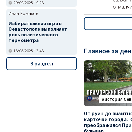
29/09/2025 19:28
отмалчи
Иван Ермаков
Избирательная игра в
Севастополе выполняет
роль политического
термометра
Главное за ден
18/08/2025 13:48
В раздел
история Се
От руин до визитн
карточки города: 
преображался При
бульвар