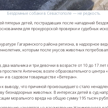
Бездомные собаки в Севастополе — не редкость.
й пятерых детей, пострадавших после нападений бездо
 основанием для прокурорской проверки и судебных иск
куратуре Гагаринского района региона, в надзорное ве
ннолетних, которым после укусов животных потребовал
 два мальчика и три девочки в возрасте от 10 до 17 лет
 проспекте Античном, возле образовательного центра «
н» и в садовом товариществе «Ветеран».
 к выводу, что причиной произошедшего стало ненадл
у безнадзорных животных. В интересах детей в суд нап
сации морального вреда на общую сумму 195 тысяч рубл
заявления находятся на рассмотрении Нахимовского ра