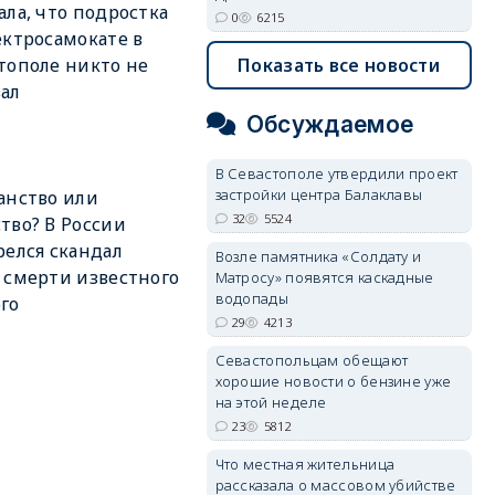
ала, что подростка
0
6215
ектросамокате в
Показать все новости
тополе никто не
ал
Обсуждаемое
В Севастополе утвердили проект
застройки центра Балаклавы
анство или
32
5524
тво? В России
релся скандал
Возле памятника «Солдату и
 смерти известного
Матросу» появятся каскадные
водопады
го
29
4213
Севастопольцам обещают
хорошие новости о бензине уже
на этой неделе
23
5812
Что местная жительница
рассказала о массовом убийстве