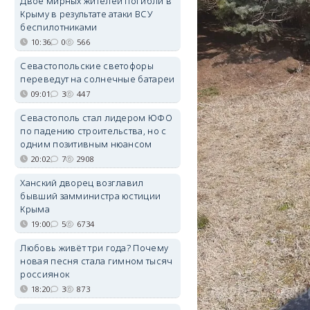
Двое мирных жителей погибли в
Крыму в результате атаки ВСУ
беспилотниками
10:36
0
566
Севастопольские светофоры
переведут на солнечные батареи
09:01
3
447
Севастополь стал лидером ЮФО
по падению строительства, но с
одним позитивным нюансом
20:02
7
2908
Ханский дворец возглавил
бывший замминистра юстиции
Крыма
19:00
5
6734
Любовь живёт три года? Почему
новая песня стала гимном тысяч
россиянок
18:20
3
873