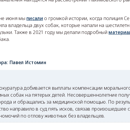
ине июня мы
писали
о громкой истории, когда полиция С
ила владельца двух собак, которые напали на шестилет
узыки. Также в 2021 году мы делали подробный
материа
бака.
ора:
Павел Истомин
окуратура добивается выплаты компенсации моральног
ных собак на пятерых детей. Несовершеннолетние полу
орода и обращались за медицинской помощью. По резул
тво направило в суд пять исков, связав произошедшее
омочий по отлову животных без владельцев.