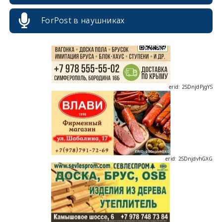
ForPost в наушниках
erid: 2SDnjdPjgYS
erid: 2SDnjdvhGXG
erid: 2SDnjcLUypt