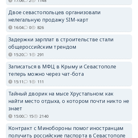
17:06
2
1148
Двое севастопольцев организовали
нелегальную продажу SIM-карт
16:04
0
826
Задержки зарплат в строительстве стали
общероссийским трендом
15:20
1
291
Записаться в МФЦ в Крыму и Севастополе
теперь можно через чат-бота
15:11
1
111
Тайный дворик на мысе Хрустальном: как
найти место отдыха, о котором почти никто не
знает
15:00
15
2140
Контракт с Минобороны помог иностранцам
получить российские паспорта в Севастополе