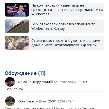
На компенсации надеяться не
приходится — интервью с продавцом на
Wildberries
ВСУ атаковали логистический центр
Wildberries в Крыму
Стало известно, что будет с жильцами
дома в Ялте, атакованного Украиной
Обсуждение (11)
Фома не_верующий
чт, 25/01/2024 - 13:09
Серьезно?
Юра Голиков
чт, 25/01/2024 - 13:14
Следкому заняться нечем? Пусть лучше займутся