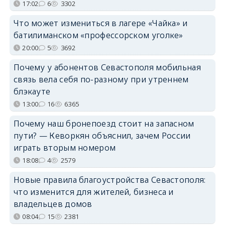
17:02
6
3302
Что может измениться в лагере «Чайка» и
батилиманском «профессорском уголке»
20:00
5
3692
Почему у абонентов Севастополя мобильная
связь вела себя по-разному при утреннем
блэкауте
13:00
16
6365
Почему наш бронепоезд стоит на запасном
пути? — Кеворкян объяснил, зачем России
играть вторым номером
18:08
4
2579
Новые правила благоустройства Севастополя:
что изменится для жителей, бизнеса и
владельцев домов
08:04
15
2381