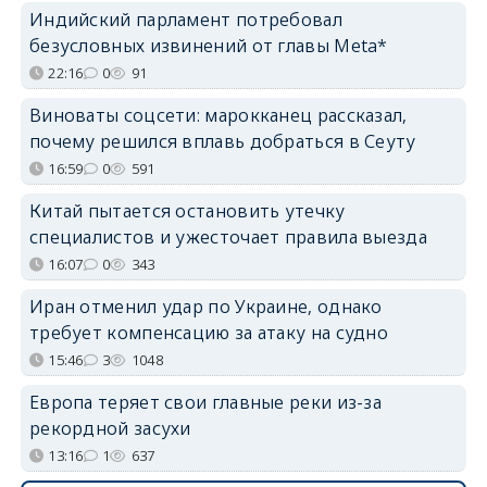
Индийский парламент потребовал
безусловных извинений от главы Meta*
22:16
0
91
Виноваты соцсети: марокканец рассказал,
почему решился вплавь добраться в Сеуту
16:59
0
591
Китай пытается остановить утечку
специалистов и ужесточает правила выезда
16:07
0
343
Иран отменил удар по Украине, однако
требует компенсацию за атаку на судно
15:46
3
1048
Европа теряет свои главные реки из-за
рекордной засухи
13:16
1
637