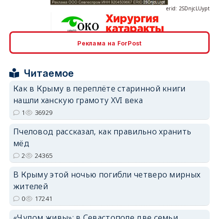
Реклама на ForPost
erid: 2SDnjcrDNw6
Читаемое
Как в Крыму в переплёте старинной книги
нашли ханскую грамоту XVI века
1
36929
erid: 2SDnjdPjgYS
Пчеловод рассказал, как правильно хранить
мёд
2
24365
В Крыму этой ночью погибли четверо мирных
жителей
erid: 2SDnjdvhGXG
0
17241
«Чудом живы»: в Севастополе две семьи