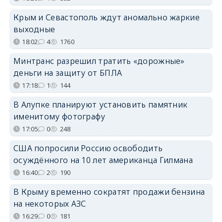
Крым и Севастополь ждут аномально жаркие
выходные
18:02
4
1760
Минтранс разрешил тратить «дорожные»
деньги на защиту от БПЛА
17:18
1
144
В Алупке планируют установить памятник
именитому фотографу
17:05
0
248
США попросили Россию освободить
осуждённого на 10 лет американца Гилмана
16:40
2
190
В Крыму временно сократят продажи бензина
на некоторых АЗС
16:29
0
181