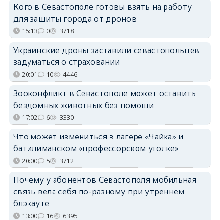
Кого в Севастополе готовы взять на работу
для защиты города от дронов
15:13
0
3718
Украинские дроны заставили севастопольцев
задуматься о страховании
20:01
10
4446
Зооконфликт в Севастополе может оставить
бездомных животных без помощи
17:02
6
3330
Что может измениться в лагере «Чайка» и
батилиманском «профессорском уголке»
20:00
5
3712
Почему у абонентов Севастополя мобильная
связь вела себя по-разному при утреннем
блэкауте
13:00
16
6395