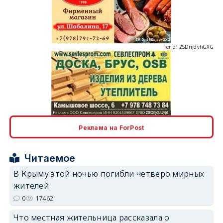
erid: 2SDnjdvhGXG
erid: 2SDnjcLUypt
Реклама на ForPost
Читаемое
erid: 2SDnjcrDNw6
В Крыму этой ночью погибли четверо мирных
жителей
0
17462
Что местная жительница рассказала о