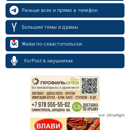
Раньше всех и прямо в телефон
Большие темы и драмы
Живи по-севастопольски
erid: 2SDnjcrDNw6
ForPost в наушниках
erid: 2SDnjdPjgYS