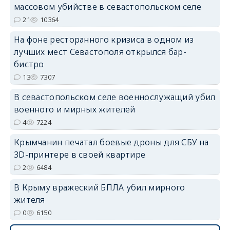
массовом убийстве в севастопольском селе
erid: 2SDnjdPjgYS
21
10364
На фоне ресторанного кризиса в одном из
лучших мест Севастополя открылся бар-
бистро
13
7307
erid: 2SDnjdvhGXG
В севастопольском селе военнослужащий убил
военного и мирных жителей
4
7224
Крымчанин печатал боевые дроны для СБУ на
3D-принтере в своей квартире
2
6484
В Крыму вражеский БПЛА убил мирного
жителя
0
6150