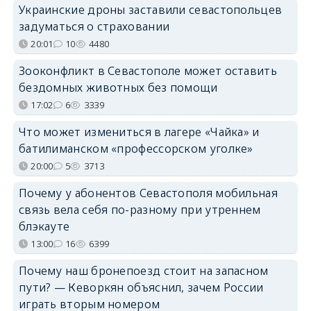
Украинские дроны заставили севастопольцев
задуматься о страховании
20:01
10
4480
Зооконфликт в Севастополе может оставить
бездомных животных без помощи
17:02
6
3339
Что может измениться в лагере «Чайка» и
батилиманском «профессорском уголке»
20:00
5
3713
Почему у абонентов Севастополя мобильная
связь вела себя по-разному при утреннем
блэкауте
13:00
16
6399
Почему наш бронепоезд стоит на запасном
пути? — Кеворкян объяснил, зачем России
играть вторым номером