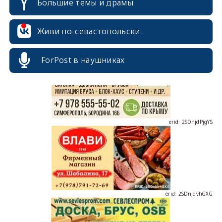
Большие темы и драмы
erid: 2SDnjcrDNw6
Живи по-севастопольски
ForPost в наушниках
erid: 2SDnjdPjgYS
erid: 2SDnjdvhGXG