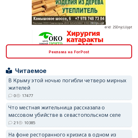
erid: 2SDnjcLUypt
Реклама на ForPost
erid: 2SDnjcrDNw6
Читаемое
В Крыму этой ночью погибли четверо мирных
жителей
0
17477
erid: 2SDnjdPjgYS
Что местная жительница рассказала о
массовом убийстве в севастопольском селе
21
10385
На фоне ресторанного кризиса в одном из