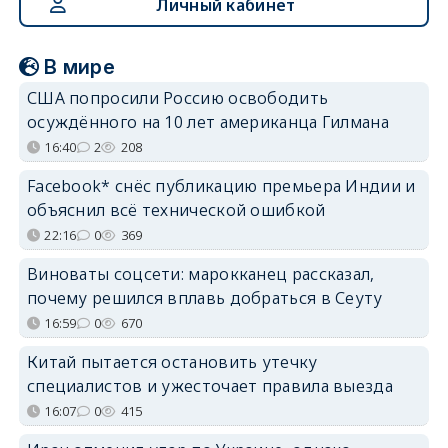
Личный кабинет
В мире
США попросили Россию освободить
осуждённого на 10 лет американца Гилмана
16:40
2
208
Facebook* снёс публикацию премьера Индии и
объяснил всё технической ошибкой
22:16
0
369
Виноваты соцсети: марокканец рассказал,
почему решился вплавь добраться в Сеуту
16:59
0
670
Китай пытается остановить утечку
специалистов и ужесточает правила выезда
16:07
0
415