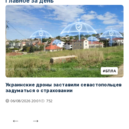
Главное за день
БПЛА
Украинские дроны заставили севастопольцев
Т
задуматься о страховании
н
н
06/08/2026 20:01
752