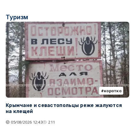
Туризм
коротко
Крымчане и севастопольцы реже жалуются
В
на клещей
ц
05/08/2026 12:43
211