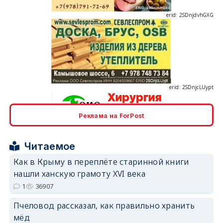
erid: 2SDnjcLUypt
Реклама на ForPost
erid: 2SDnjcrDNw6
Читаемое
Как в Крыму в переплёте старинной книги
нашли ханскую грамоту XVI века
1
36907
Пчеловод рассказал, как правильно хранить
erid: 2SDnjdPjgYS
мёд