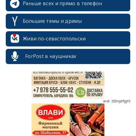
Раньше всех и прямо в телефон
Большие темы и драмы
Живи по-севастопольски
erid: 2SDnjcrDNw6
ForPost в наушниках
erid: 2SDnjdPjgYS
erid: 2SDnjdvhGXG