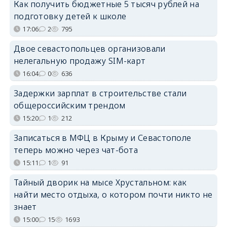
Как получить бюджетные 5 тысяч рублей на
подготовку детей к школе
17:06
2
795
Двое севастопольцев организовали
нелегальную продажу SIM-карт
16:04
0
636
Задержки зарплат в строительстве стали
общероссийским трендом
15:20
1
212
Записаться в МФЦ в Крыму и Севастополе
теперь можно через чат-бота
15:11
1
91
Тайный дворик на мысе Хрустальном: как
найти место отдыха, о котором почти никто не
знает
15:00
15
1693