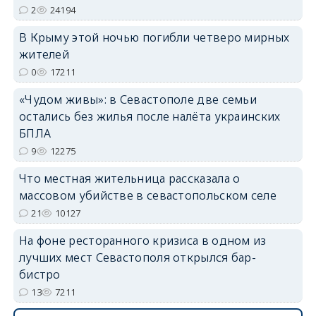
2
24194
В Крыму этой ночью погибли четверо мирных
жителей
0
17211
erid: 2SDnjdvhGXG
«Чудом живы»: в Севастополе две семьи
остались без жилья после налёта украинских
БПЛА
9
12275
Что местная жительница рассказала о
массовом убийстве в севастопольском селе
21
10127
На фоне ресторанного кризиса в одном из
лучших мест Севастополя открылся бар-
бистро
13
7211