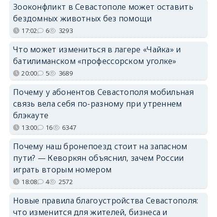
Зооконфликт в Севастополе может оставить
бездомных животных без помощи
17:02
6
3293
Что может измениться в лагере «Чайка» и
батилиманском «профессорском уголке»
20:00
5
3689
Почему у абонентов Севастополя мобильная
связь вела себя по-разному при утреннем
блэкауте
13:00
16
6347
Почему наш бронепоезд стоит на запасном
пути? — Кеворкян объяснил, зачем России
играть вторым номером
18:08
4
2572
Новые правила благоустройства Севастополя:
что изменится для жителей, бизнеса и